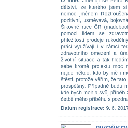
O mně:
Jmenuji se Petra B
dětství, ze kterého jsem si
nemoc jménem Roztroušená
pozitivní, usměvavá, bojovn
Šikovné ruce ČR (madebook
pomoci lidem se zdravot
příležitosti prodeje rukoděl
práci využívaji i v rámci t
zdravotního omezení a úra
životní situace a tak hledá
sebe kromě projektu moc n
najde někdo, kdo by mě i mů
štěstí, protože věřím, že t
prospěšný. Případně budu mo
kde bych mohla svůj příběh zk
četbě mého příběhu s pozdra
Datum registrace:
9. 6. 201