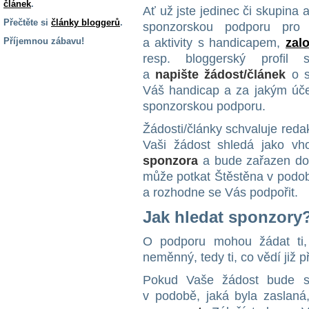
článek
.
Ať už jste jedinec či skupina a
Přečtěte si
články bloggerů
.
sponzorskou podporu pro 
Příjemnou zábavu!
a aktivity s handicapem,
zal
resp. bloggerský profil s 
S handicapem
a
napište žádost/článek
o s
na cestách
Váš handicap a za jakým úč
sponzorskou podporu.
Zdraví
a pomůcky
Žádosti/články schvaluje reda
Vaši žádost shledá jako vh
sponzora
a bude zařazen d
Vzdělání, práce
a příspěvky
může potkat Štěstěna v podob
a rozhodne se Vás podpořit.
Jak hledat sponzory
Náhradní
plnění
O podporu mohou žádat ti,
neměnný, tedy ti, co vědí již p
Rodina a děti
Pokud Vaše žádost bude sc
v podobě, jaká byla zaslaná