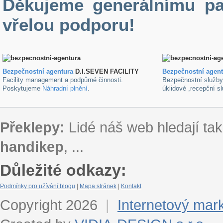
Děkujeme generálnímu pa
vřelou podporu!
Bezpečnostní agentura
D.I.SEVEN FACILITY
B
ezpečnostní agen
Facility management a podpůrné činnosti.
Bezpečnostní služb
Poskytujeme
Náhradní plnění
.
úklidové ,recepční s
Překlepy:
Lidé náš web hledají tak
handikep
, ...
Důležité odkazy:
Podmínky pro užívání blogu
|
Mapa stránek
|
Kontakt
Copyright 2026
|
Internetový mar