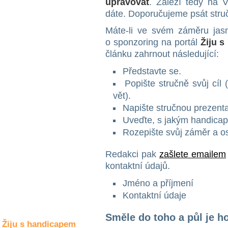
upravovat
. Záleží tedy na 
Společné zájmy
a volný čas
dáte. Doporučujeme psát struč
Máte-li ve svém záměru jasn
Kultura a akce
o sponzoring na portál
Žiju 
článku zahrnout následující:
Představte se.
Rozhovory
Popište stručně svůj cíl 
a příběhy
osobností
vět).
Napište stručnou prezenta
Sport
Uveďte, s jakým handicape
zdravotně
Rozepište svůj záměr a os
postižených
Žiju s humorem
Redakci pak
zašlete emailem
kontaktní údajů.
Jméno a příjmení
Kontaktní údaje
Směle do toho a půl je h
Žiju s handicapem