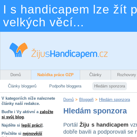
I s handicapem lze žít p
velkých věcí...
Domů
Nabídka práce OZP
Články
Rozhovory
Články bloggerů
Podpořte bloggera
Hledám sponzora
V kategoriích níže naleznete
Domů
>
Bloggeři
>
Hledám sponzora
články naší redakce.
Hledám sponzora
Buďte i Vy aktivní a
založte
si svůj blog
.
Portál
Žiju s handicapem
vzn
Najděte si
lepší práci!
.
dobře bavili a podporovali se
Přečtěte si
nejnovější