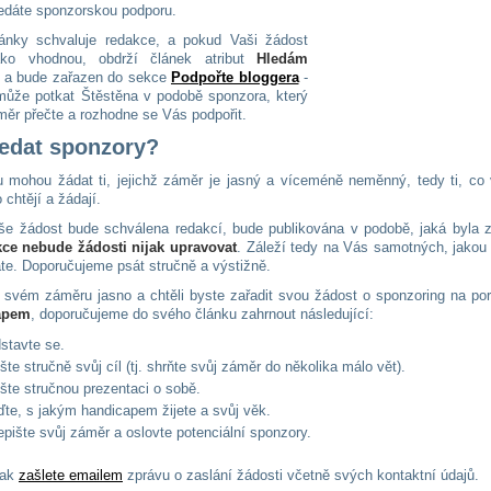
edáte sponzorskou podporu.
lánky schvaluje redakce, a pokud Vaši žádost
ako vhodnou, obdrží článek atribut
Hledám
a bude zařazen do sekce
Podpořte bloggera
-
ůže potkat Štěstěna v podobě sponzora, který
měr přečte a rozhodne se Vás podpořit.
ledat sponzory?
 mohou žádat ti, jejichž záměr je jasný a víceméně neměnný, tedy ti, co v
 chtějí a žádají.
e žádost bude schválena redakcí, bude publikována v podobě, jaká byla z
kce nebude žádosti nijak upravovat
. Záleží tedy na Vás samotných, jakou
áte. Doporučujeme psát stručně a výstižně.
e svém záměru jasno a chtěli byste zařadit svou žádost o sponzoring na po
apem
, doporučujeme do svého článku zahrnout následující:
stavte se.
šte stručně svůj cíl (tj. shrňte svůj záměr do několika málo vět).
šte stručnou prezentaci o sobě.
te, s jakým handicapem žijete a svůj věk.
pište svůj záměr a oslovte potenciální sponzory.
pak
zašlete emailem
zprávu o zaslání žádosti včetně svých kontaktní údajů.