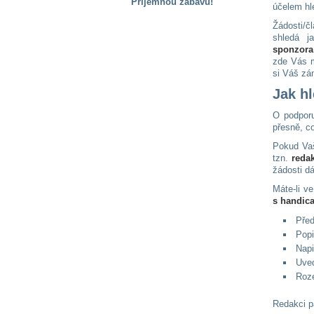
Příjemnou zábavu!
účelem hl
S handicapem
Žádosti/č
na cestách
shledá j
sponzora
zde Vás m
si Váš zá
Zdraví
a pomůcky
Jak h
O podporu
Vzdělání, práce
přesně, co
a příspěvky
Pokud Vaš
tzn.
reda
žádosti d
Náhradní
plnění
Máte-li v
s handic
Před
Rodina a děti
Popi
Napi
Uveď
Roze
Společné zájmy
a volný čas
Redakci 