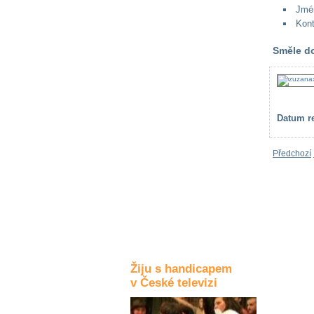
Jmé
Kultura a akce
Kont
Směle do
Rozhovory
a příběhy
osobností
Datum re
Sport
zdravotně
postižených
Předchozí
Žiju s humorem
Žiju s handicapem
v České televizi