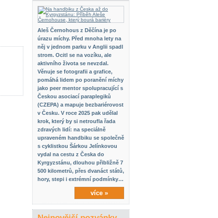
Aleš Černohous z Děčína je po
úrazu míchy. Před mnoha lety na
něj v jednom parku v Anglii spadl
strom. Ocitl se na vozíku, ale
aktivního života se nevzdal.
Věnuje se fotografii a grafice,
pomáhá lidem po poranění míchy
jako peer mentor spolupracující s
Českou asociací paraplegiků
(CZEPA) a mapuje bezbariérovost
v Česku. V roce 2025 pak udělal
krok, který by si netroufla řada
zdravých lidí: na speciálně
upraveném handbiku se společně
s cyklistkou Šárkou Jelínkovou
vydal na cestu z Česka do
Kyrgyzstánu, dlouhou přibližně 7
500 kilometrů, přes dvanáct států,
hory, stepi i extrémní podmínky…
více »
Nejnovější pozvánky