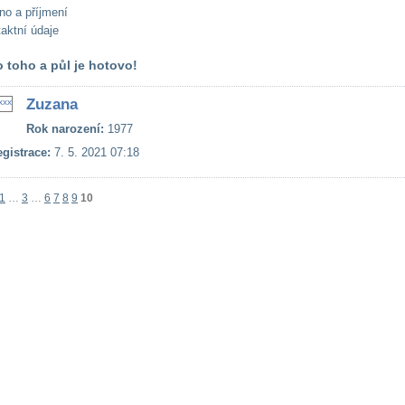
no a příjmení
aktní údaje
 toho a půl je hotovo!
Zuzana
Rok narození:
1977
gistrace:
7. 5. 2021 07:18
1
…
3
…
6
7
8
9
10