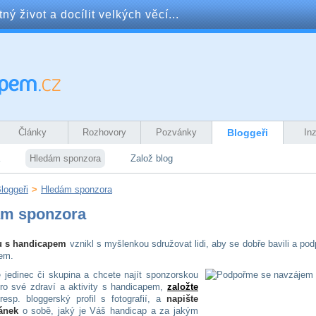
ý život a docílit velkých věcí...
Články
Rozhovory
Pozvánky
Bloggeři
In
Hledám sponzora
Založ blog
loggeři
>
Hledám sponzora
ám sponzora
u s handicapem
vznikl s myšlenkou sdružovat lidi, aby se dobře bavili a pod
em.
e jedinec či skupina a chcete najít sponzorskou
ro své zdraví a aktivity s handicapem,
založte
resp. bloggerský profil s fotografií, a
napište
ánek
o sobě, jaký je Váš handicap a za jakým