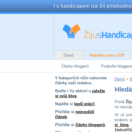
I s handicapem lze žít plnohodnotn
Domů
Nabídka práce OZP
Články bloggerů
Podpořte bloggera
V kategoriích níže naleznete
Domů
>
B
články naší redakce.
Hled
Buďte i Vy aktivní a
založte
si svůj blog
.
Portál
Žij
Najděte si
lepší práci!
.
se navzáj
Přečtěte si
nejnovější
Ať už jst
článek
.
podporu p
Přečtěte si
články bloggerů
.
si blog
,
žádost/čl