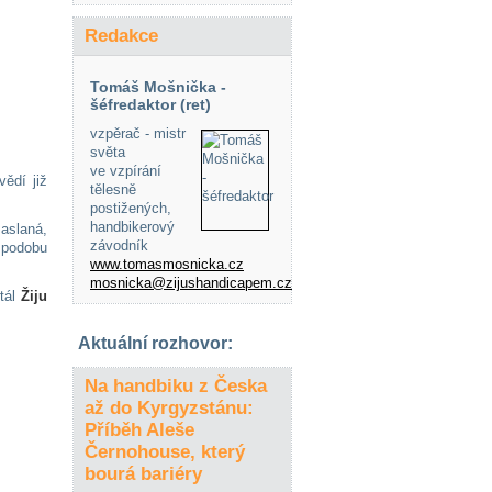
Redakce
Tomáš Mošnička -
šéfredaktor (ret)
vzpěrač - mistr
světa
ve vzpírání
ědí již
tělesně
postižených,
handbikerový
aslaná,
závodník
 podobu
www.tomasmosnicka.cz
mosnicka@zijushandicapem.cz
rtál
Žiju
Aktuální rozhovor:
Na handbiku z Česka
až do Kyrgyzstánu:
Příběh Aleše
Černohouse, který
bourá bariéry