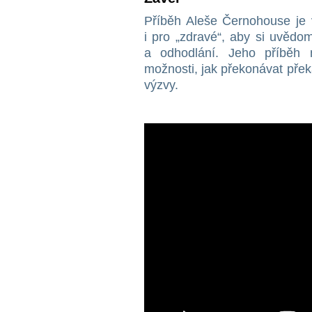
Příběh Aleše Černohouse je v
i pro „zdravé“, aby si uvědom
a odhodlání. Jeho příběh 
možnosti, jak překonávat překá
výzvy.