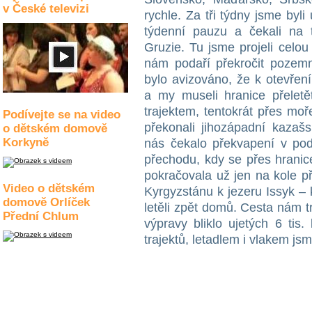
v České televizi
rychle. Za tři týdny jsme byl
týdenní pauzu a čekali na t
Gruzie. Tu jsme projeli celo
nám podaří překročit pozemn
bylo avizováno, že k otevření
a my museli hranice přeletě
trajektem, tentokrát přes mo
Podívejte se na video
překonali jihozápadní kazaš
o dětském domově
Korkyně
nás čekalo překvapení v p
přechodu, kdy se přes hranic
pokračovala už jen na kole p
Video o dětském
Kyrgyzstánu k jezeru Issyk –
domově Orlíček
letěli zpět domů. Cesta nám 
Přední Chlum
výpravy bliklo ujetých 6 tis
trajektů, letadlem i vlakem jsm