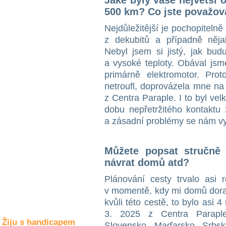
Jaké byly vaše největší 
Společné zájmy
500 km? Co jste považova
a volný čas
Nejdůležitější je pochopiteln
z dekubitů a případně nějak
Kultura a akce
Nebyl jsem si jistý, jak bud
a vysoké teploty. Obával jsm
primárně elektromotor. Pr
Rozhovory
netroufl, doprovázela mne na
a příběhy
osobností
z Centra Paraple. I to byl ve
dobu nepřetržitého kontaktu 
Sport
a zásadní problémy se nám vy
zdravotně
postižených
Můžete popsat stručně 
Žiju s humorem
návrat domů atd?
Plánování cesty trvalo asi 
v momentě, kdy mi domů doraz
kvůli této cestě, to bylo asi 
3. 2025 z Centra Parapl
Žiju s handicapem
Slovensko, Maďarsko, Srbsk