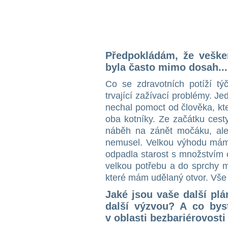
Předpokládám, že veške
byla často mimo dosah...
Co se zdravotních potíží týč
trvající zažívací problémy. J
nechal pomoct od člověka, k
oba kotníky. Ze začátku cesty
náběh na zánět močáku, ale 
nemusel. Velkou výhodu mám
odpadla starost s množstvím c
velkou potřebu a do sprchy 
které mám udělaný otvor. Vše o
Jaké jsou vaše další plá
další výzvou? A co bys
v oblasti bezbariérovosti