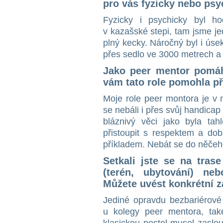
pro vás fyzicky nebo psy
Fyzicky i psychicky byl h
v kazašské stepi, tam jsme je
plný kecky. Náročný byl i úse
přes sedlo ve 3000 metrech a
Jako peer mentor pomáh
vám tato role pomohla při
Moje role peer montora je v 
se nebáli i přes svůj handicap 
bláznivý věci jako byla ta
přistoupit s respektem a dob
příkladem. Nebát se do něčeho
Setkali jste se na tras
(terén, ubytování) ne
Můžete uvést konkrétní z
Jediné opravdu bezbariérové
u kolegy peer mentora, tak