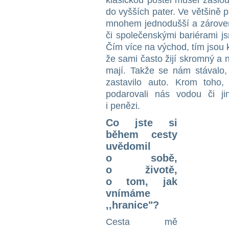
klasickou postel musel zaslo
do vyšších pater. Ve většině 
mnohem jednodušší a zároveň 
či společenskými bariérami j
Čím více na východ, tím jsou k 
že sami často žijí skromný a n
mají. Takže se nám stávalo,
zastavilo auto. Krom toho, 
podarovali nás vodou či ji
i penězi.
Co jste si
během cesty
uvědomil
o sobě,
o životě,
o tom, jak
vnímáme
‚,hranice"?
Cesta mě