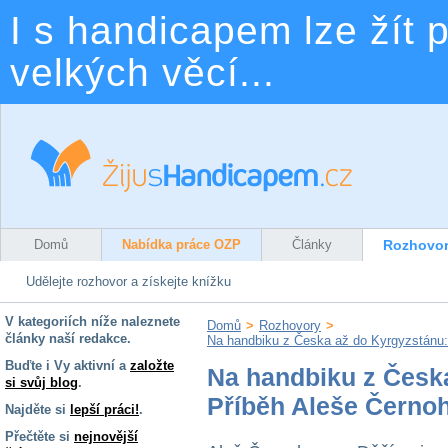
I s handicapem lze žít p
velkých věcí...
Domů
Nabídka práce OZP
Články
Rozhovo
Udělejte rozhovor a získejte knížku
V kategoriích níže naleznete
Domů
>
Rozhovory
>
články naší redakce.
Na handbiku z Česka až do Kyrgyzstánu: 
Buďte i Vy aktivní a
založte
Na handbiku z Česk
si svůj blog
.
Příběh Aleše Černoh
Najděte si
lepší práci!
.
Přečtěte si
nejnovější