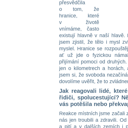
přesvědčila
o tom, že
hranice, které
v životě
vnímáme, často
existují hlavně v naší hlavě.
jsem zjistil, že tělo i mysl
myslel. Hranice se rozpouště
ať už jde o fyzickou náma
přijímání pomoci od druhých
jen o kilometrech a horách, 
jsem si, že svoboda nezačíná 
dovolíme uvěřit, že to zvládn
Jak reagovali lidé, kter
řidiči, spolucestující? 
vás potěšila nebo překva
Reakce místních jsme začali
nás jen troubili a zdravili. O
a pití a v dalších zemích i 