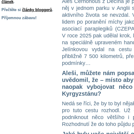
Aleš Černohous z Děčína je 
článek
.
něj v jednom parku v Anglii s
Přečtěte si
články bloggerů
.
aktivního života se nevzdal. 
Příjemnou zábavu!
lidem po poranění míchy jako
S handicapem
asociací paraplegiků (CZEP
na cestách
V roce 2025 pak udělal krok, k
na speciálně upraveném hand
Jelínkovou vydal na cest
Zdraví
a pomůcky
přibližně 7 500 kilometrů, pře
podmínky…
Vzdělání, práce
Aleši, můžete nám popsat
a příspěvky
uvědomil, že – místo aby
naopak vybojovat něco
Náhradní
Kyrgyzstánu?
plnění
Nedá se říci, že by to byl ně
pro tuto cestu rozhodl. Už
Rodina a děti
podniknout něco většího i
Rozhodnutí že do toho půjdu př