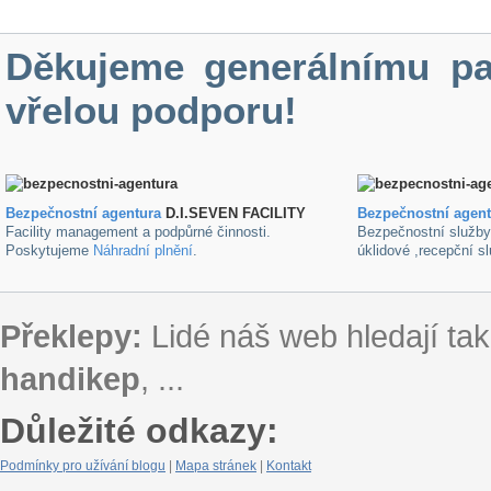
Děkujeme generálnímu pa
vřelou podporu!
Bezpečnostní agentura
D.I.SEVEN FACILITY
B
ezpečnostní agen
Facility management a podpůrné činnosti.
Bezpečnostní služb
Poskytujeme
Náhradní plnění
.
úklidové ,recepční s
Překlepy:
Lidé náš web hledají tak
handikep
, ...
Důležité odkazy:
Podmínky pro užívání blogu
|
Mapa stránek
|
Kontakt