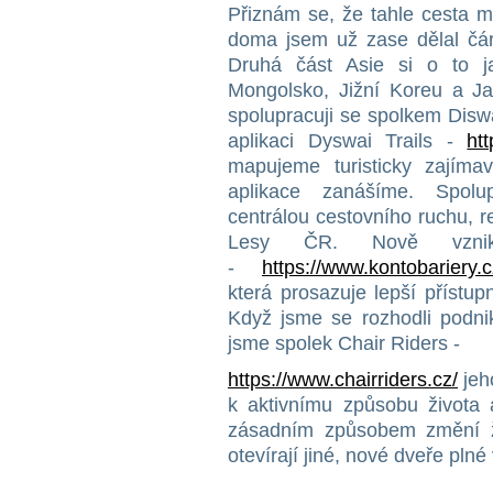
Přiznám se, že tahle cesta m
doma jsem už zase dělal čár
Druhá část Asie si o to j
Mongolsko, Jižní Koreu a Ja
spolupracuji se spolkem Dis
aplikaci Dyswai Trails -
htt
mapujeme turisticky zajímavé
aplikace zanášíme. Spolu
centrálou cestovního ruchu, r
Lesy ČR. Nově vznikl
-
https://www.kontobariery.c
která prosazuje lepší přístup
Když jsme se rozhodli podnik
jsme spolek Chair Riders -
https://www.chairriders.cz/
jeh
k aktivnímu způsobu života 
zásadním způsobem změní ži
otevírají jiné, nové dveře plné