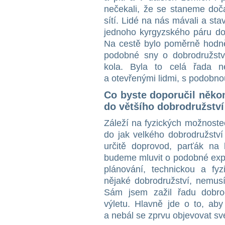
nečekali, že se staneme doč
sítí. Lidé na nás mávali a sta
jednoho kyrgyzského páru do
Na cestě bylo poměrně hodně 
podobné sny o dobrodružstv
kola. Byla to celá řada n
a otevřenými lidmi, s podobnou 
Co byste doporučil něko
do většího dobrodružství
Záleží na fyzických možnoste
do jak velkého dobrodružství
určitě doprovod, parťák na
budeme mluvit o podobné expe
plánování, technickou a fyz
nějaké dobrodružství, nemusí
Sám jsem zažil řadu dobro
výletu. Hlavně jde o to, ab
a nebál se zprvu objevovat sv