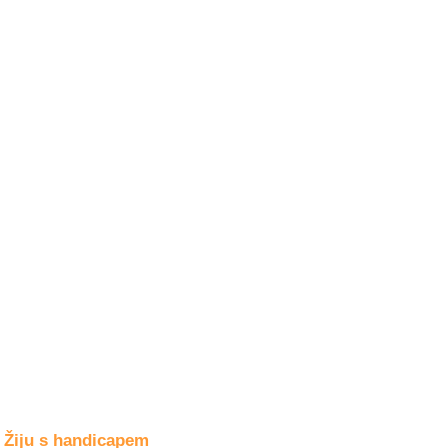
Společné zájmy
a volný čas
Kultura a akce
Rozhovory
a příběhy
osobností
Sport
zdravotně
postižených
Žiju s humorem
Žiju s handicapem