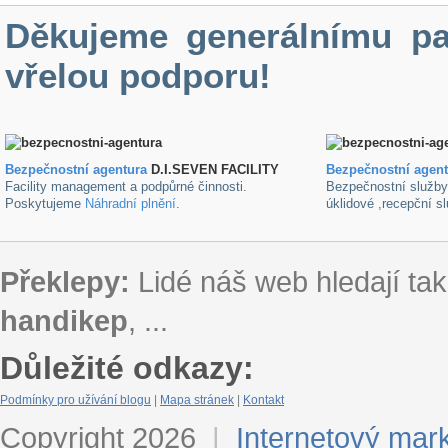
Děkujeme generálnímu pa
vřelou podporu!
Bezpečnostní agentura
D.I.SEVEN FACILITY
B
ezpečnostní agen
Facility management a podpůrné činnosti.
Bezpečnostní služb
Poskytujeme
Náhradní plnění
.
úklidové ,recepční s
Překlepy:
Lidé náš web hledají tak
handikep
, ...
Důležité odkazy:
Podmínky pro užívání blogu
|
Mapa stránek
|
Kontakt
Copyright 2026
|
Internetový mar