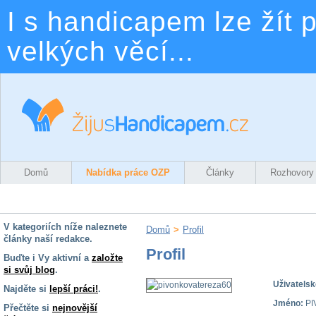
I s handicapem lze žít p
velkých věcí...
Domů
Nabídka práce OZP
Články
Rozhovory
V kategoriích níže naleznete
Domů
>
Profil
články naší redakce.
Profil
Buďte i Vy aktivní a
založte
si svůj blog
.
Uživatelsk
Najděte si
lepší práci!
.
Jméno:
PI
Přečtěte si
nejnovější