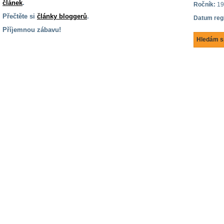
článek
.
Ročník:
19
Přečtěte si
články bloggerů
.
Datum reg
Příjemnou zábavu!
Hledám s
S handicapem
na cestách
Zdraví
a pomůcky
Vzdělání, práce
a příspěvky
Náhradní
plnění
Rodina a děti