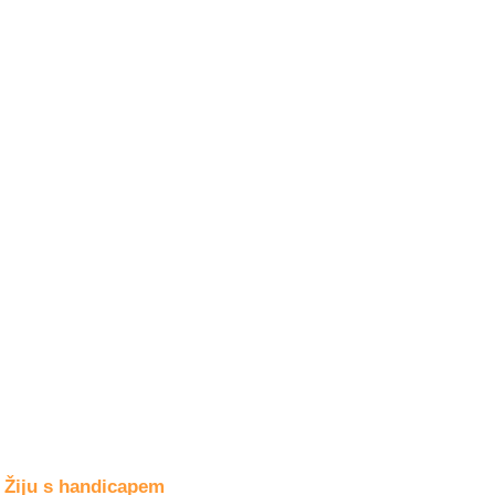
Společné zájmy
a volný čas
Kultura a akce
Rozhovory
a příběhy
osobností
Sport
zdravotně
postižených
Žiju s humorem
Žiju s handicapem