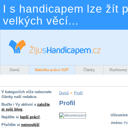
I s handicapem lze žít p
velkých věcí...
Domů
Nabídka práce OZP
Články
Rozhovory
V kategoriích níže naleznete
Domů
>
Profil
články naší redakce.
Profil
Buďte i Vy aktivní a
založte
si svůj blog
.
Uživatelsk
Najděte si
lepší práci!
.
Jméno:
Pet
Přečtěte si
nejnovější