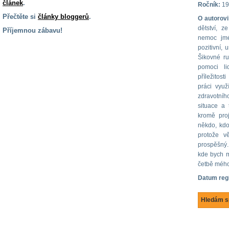
článek
.
Ročník:
19
Přečtěte si
články bloggerů
.
O autorovi
dětství, z
Příjemnou zábavu!
nemoc jmé
S handicapem
pozitivní,
na cestách
Šikovné r
pomoci l
příležitos
Zdraví
práci využ
a pomůcky
zdravotního
situace a
kromě pro
Vzdělání, práce
někdo, kdo
a příspěvky
protože v
prospěšný.
kde bych mo
Náhradní
četbě mého
plnění
Datum reg
Rodina a děti
Hledám s