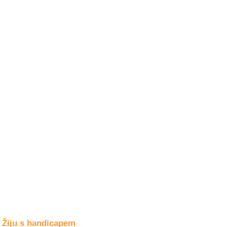
Společné zájmy
a volný čas
Kultura a akce
Rozhovory
a příběhy
osobností
Sport
zdravotně
postižených
Žiju s humorem
Žiju s handicapem