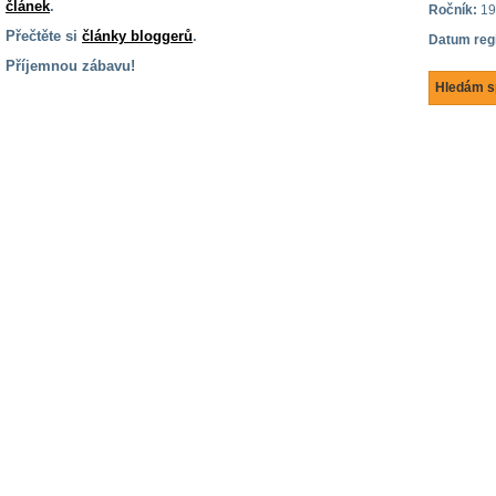
článek
.
Ročník:
19
Přečtěte si
články bloggerů
.
Datum reg
Příjemnou zábavu!
Hledám s
S handicapem
na cestách
Zdraví
a pomůcky
Vzdělání, práce
a příspěvky
Náhradní
plnění
Rodina a děti