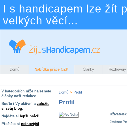
I s handicapem lze žít p
velkých věcí...
Domů
Nabídka práce OZP
Články
Rozhovory
V kategoriích níže naleznete
Domů
>
Profil
články naší redakce.
Profil
Buďte i Vy aktivní a
založte
si svůj blog
.
Uživatelsk
Najděte si
lepší práci!
.
Jméno:
Pe
Přečtěte si
nejnovější