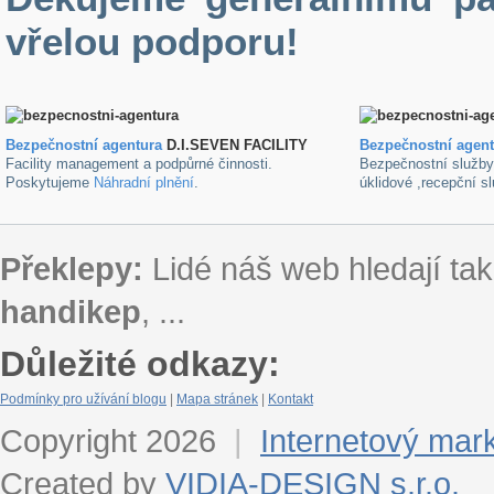
vřelou podporu!
Bezpečnostní agentura
D.I.SEVEN FACILITY
B
ezpečnostní agen
Facility management a podpůrné činnosti.
Bezpečnostní služb
Poskytujeme
Náhradní plnění
.
úklidové ,recepční s
Překlepy:
Lidé náš web hledají tak
handikep
, ...
Důležité odkazy:
Podmínky pro užívání blogu
|
Mapa stránek
|
Kontakt
Copyright 2026
|
Internetový mar
Created by
VIDIA-DESIGN s.r.o.