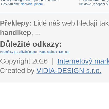
Poskytujeme
Náhradní plnění
.
úklidové ,recepční s
Překlepy:
Lidé náš web hledají tak
handikep
, ...
Důležité odkazy:
Podmínky pro užívání blogu
|
Mapa stránek
|
Kontakt
Copyright 2026
|
Internetový mar
Created by
VIDIA-DESIGN s.r.o.