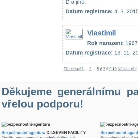
D a jiné.
Datum registrace:
4. 3. 201
Vlastimil
Rok narození:
1967
Datum registrace:
13. 11. 2
Předchozí
1
…
3
…
5
6
7
8
9
10
Následující
Děkujeme generálnímu pa
vřelou podporu!
Bezpečnostní agentura
D.I.SEVEN FACILITY
B
ezpečnostní agen
Facility management a podpůrné činnosti.
Bezpečnostní služb