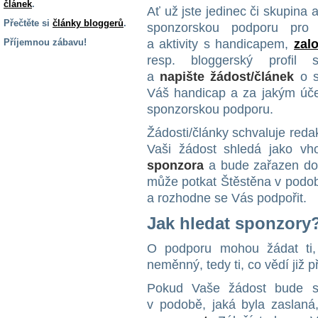
článek
.
Ať už jste jedinec či skupina a
Přečtěte si
články bloggerů
.
sponzorskou podporu pro 
Příjemnou zábavu!
a aktivity s handicapem,
zal
resp. bloggerský profil s 
S handicapem
a
napište žádost/článek
o s
na cestách
Váš handicap a za jakým úč
sponzorskou podporu.
Zdraví
a pomůcky
Žádosti/články schvaluje reda
Vaši žádost shledá jako vh
sponzora
a bude zařazen d
Vzdělání, práce
a příspěvky
může potkat Štěstěna v podob
a rozhodne se Vás podpořit.
Jak hledat sponzory
Náhradní
plnění
O podporu mohou žádat ti,
neměnný, tedy ti, co vědí již p
Rodina a děti
Pokud Vaše žádost bude sc
v podobě, jaká byla zaslaná