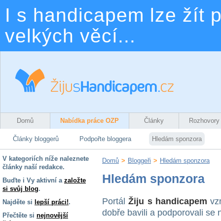
I s handicapem lze žít p
velkých věcí...
Domů
Nabídka práce OZP
Články
Rozhovory
Články bloggerů
Podpořte bloggera
Hledám sponzora
V kategoriích níže naleznete
Domů
>
Bloggeři
>
Hledám sponzora
články naší redakce.
Hledám sponzora
Buďte i Vy aktivní a
založte
si svůj blog
.
Portál
Žiju s handicapem
vzn
Najděte si
lepší práci!
.
dobře bavili a podporovali se
Přečtěte si
nejnovější