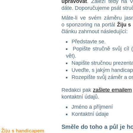
upravovat
. Záleží tedy na 
Společné zájmy
a volný čas
dáte. Doporučujeme psát struč
Máte-li ve svém záměru jasn
Kultura a akce
o sponzoring na portál
Žiju 
článku zahrnout následující:
Představte se.
Rozhovory
Popište stručně svůj cíl 
a příběhy
osobností
vět).
Napište stručnou prezenta
Sport
Uveďte, s jakým handicape
zdravotně
Rozepište svůj záměr a os
postižených
Žiju s humorem
Redakci pak
zašlete emailem
kontaktní údajů.
Jméno a příjmení
Kontaktní údaje
Směle do toho a půl je h
Žiju s handicapem