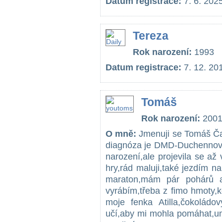
Datum registrace:
7. 6. 202
Tereza
Rok narození:
1993
Datum registrace:
7. 12. 20
Tomáš
Rok narození:
200
O mně:
Jmenuji se Tomáš Čad
diagnóza je DMD-Duchennova
narození,ale projevila se až
hry,rád maluji,také jezdím 
maraton,mám pár pohárů a 
vyrábím,třeba z fimo hmoty,
moje fenka Atilla,čokolád
učí,aby mi mohla pomáhat,umí