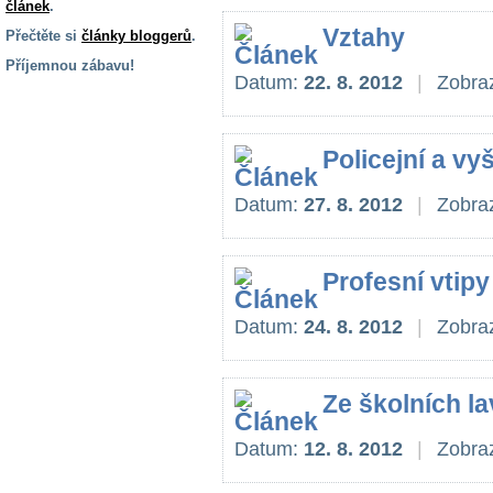
článek
.
Vztahy
Přečtěte si
články bloggerů
.
Příjemnou zábavu!
Datum:
22. 8. 2012
|
Zobraz
S handicapem
na cestách
Policejní a vy
Zdraví
a pomůcky
Datum:
27. 8. 2012
|
Zobraz
Vzdělání, práce
Profesní vtipy
a příspěvky
Datum:
24. 8. 2012
|
Zobraz
Náhradní
plnění
Ze školních la
Rodina a děti
Datum:
12. 8. 2012
|
Zobraz