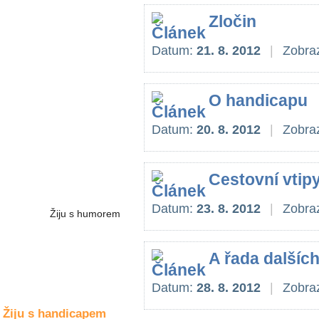
Společné zájmy
a volný čas
Zločin
Datum:
21. 8. 2012
|
Zobraz
Kultura a akce
O handicapu
Rozhovory
a příběhy
Datum:
20. 8. 2012
|
Zobraz
osobností
Sport
zdravotně
Cestovní vtip
postižených
Datum:
23. 8. 2012
|
Zobraz
Žiju s humorem
A řada dalších
Datum:
28. 8. 2012
|
Zobraz
Žiju s handicapem