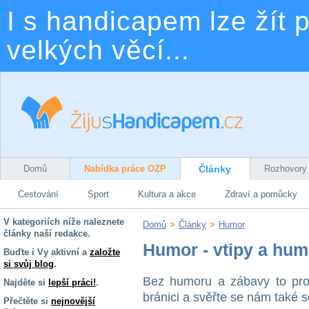
I s handicapem lze žít p
velkých věcí...
Domů
Nabídka práce OZP
Články
Rozhovory
Cestování
Sport
Kultura a akce
Zdraví a pomůcky
V kategoriích níže naleznete
Domů
>
Články
>
Humor
články naší redakce.
Humor - vtipy a hum
Buďte i Vy aktivní a
založte
si svůj blog
.
Bez humoru a zábavy to pros
Najděte si
lepší práci!
.
bránici a svěřte se nám také 
Přečtěte si
nejnovější