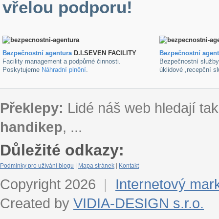
vřelou podporu!
Bezpečnostní agentura
D.I.SEVEN FACILITY
B
ezpečnostní agen
Facility management a podpůrné činnosti.
Bezpečnostní služb
Poskytujeme
Náhradní plnění
.
úklidové ,recepční s
Překlepy:
Lidé náš web hledají tak
handikep
, ...
Důležité odkazy:
Podmínky pro užívání blogu
|
Mapa stránek
|
Kontakt
Copyright 2026
|
Internetový mar
Created by
VIDIA-DESIGN s.r.o.