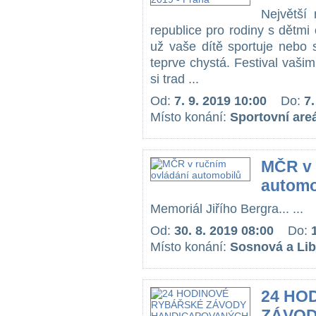
Největší 
republice pro rodiny s dětmi 
už vaše dítě sportuje nebo 
teprve chystá. Festival vaš
si trad ...
Od:
7. 9. 2019 10:00
Do:
7.
Místo konání:
Sportovní are
MČR v 
automo
Memoriál Jiřího Bergra... ...
Od:
30. 8. 2019 08:00
Do:
Místo konání:
Sosnová a Lib
24 HO
ZÁVOD