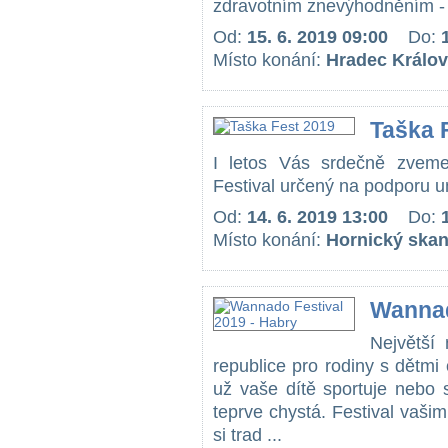
zdravotním znevýhodněním - vy
Od:
15. 6. 2019 09:00
Do:
Místo konání:
Hradec Králo
Taška 
I letos Vás srdečně zveme
Festival určený na podporu um
Od:
14. 6. 2019 13:00
Do:
Místo konání:
Hornický skan
Wannad
Největší 
republice pro rodiny s dětmi 
už vaše dítě sportuje nebo 
teprve chystá. Festival vaš
si trad ...