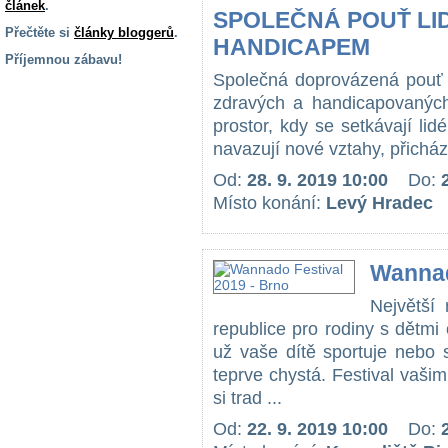
článek
.
SPOLEČNÁ POUŤ LID
Přečtěte si
články bloggerů
.
HANDICAPEM
Příjemnou zábavu!
Společná doprovázená pouť j
S handicapem
zdravých a handicapovaných.
na cestách
prostor, kdy se setkávají lid
navazují nové vztahy, přicház
Zdraví
Od:
28. 9. 2019 10:00
Do:
a pomůcky
Místo konání:
Levý Hradec
Vzdělání, práce
a příspěvky
Wannad
Největší 
Náhradní
plnění
republice pro rodiny s dětmi 
už vaše dítě sportuje nebo 
teprve chystá. Festival vaš
Rodina a děti
si trad ...
Od:
22. 9. 2019 10:00
Do: