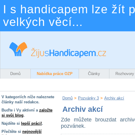
I s handicapem lze žít p
velkých věcí...
Domů
Nabídka práce OZP
Články
Rozhovory
V kategoriích níže naleznete
Domů
>
Pozvánky 3
>
Archiv akcí
články naší redakce.
Archiv akcí
Buďte i Vy aktivní a
založte
si svůj blog
.
Zde můžete brouzdat archi
Najděte si
lepší práci!
.
pozvánek.
Přečtěte si
nejnovější