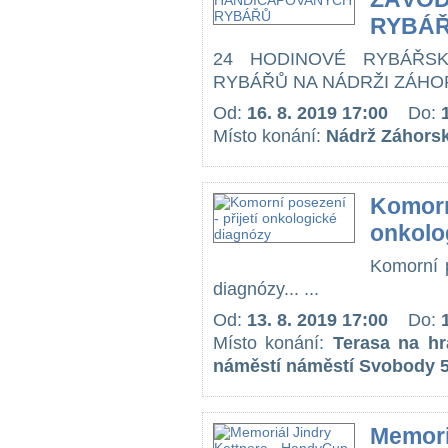
RYBÁ
24 HODINOVÉ RYBÁŘS
RYBÁŘŮ NA NÁDRŽI ZÁHORS
Od:
16. 8. 2019 17:00
Do:
Místo konání:
Nádrž Záhorská
Komorní
onkolo
Komorní p
diagnózy... ...
Od:
13. 8. 2019 17:00
Do:
Místo konání:
Terasa na hr
náměstí náměstí Svobody 5
Memori