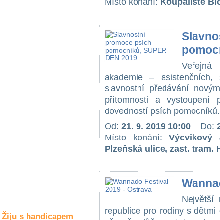
Místo konání:
Koupaliště Bi
Společné zájmy
a volný čas
Slavno
Kultura a akce
pomoc
Veřejná
Rozhovory
akademie – asistenčních, 
a příběhy
slavnostní předávání novým
osobností
přítomnosti a vystoupení
dovedností psích pomocníků. 
Sport
zdravotně
Od:
21. 9. 2019 10:00
Do:
postižených
Místo konání:
Výcvikový 
Žiju s humorem
Plzeňská ulice, zast. tram. 
Wannad
Největší 
republice pro rodiny s dětmi 
Žiju s handicapem