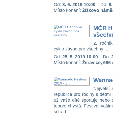
Od:
8. 6. 2019 10:00
Do:
8.
Místo konání:
Žižkovo náměs
MČR Ha
všech
2. ročn
cyklo závod pro všechny ...
Od:
25. 5. 2019 10:00
Do:
Místo konání:
Žeravice, 696
Wannad
Největší 
republice pro rodiny s dětmi 
už vaše dítě sportuje nebo 
teprve chystá. Festival vaš
si trad ...