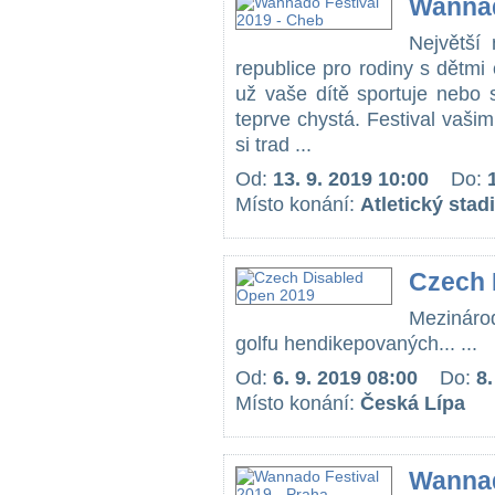
Wannad
Největší 
republice pro rodiny s dětmi 
už vaše dítě sportuje nebo 
teprve chystá. Festival vaš
si trad ...
Od:
13. 9. 2019 10:00
Do:
Místo konání:
Atletický stad
Czech 
Mezináro
golfu hendikepovaných... ...
Od:
6. 9. 2019 08:00
Do:
8.
Místo konání:
Česká Lípa
Wannad