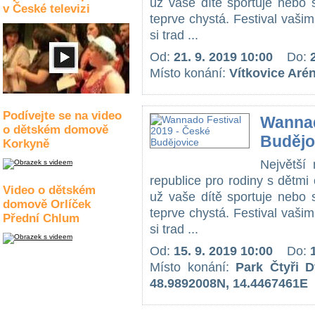
už vaše dítě sportuje nebo 
v České televizi
teprve chystá. Festival vaš
si trad ...
Od:
21. 9. 2019 10:00
Do:
Místo konání:
Vítkovice Aré
Podívejte se na video
Wannad
o dětském domově
Budějo
Korkyně
Největší 
republice pro rodiny s dětmi 
Video o dětském
už vaše dítě sportuje nebo 
domově Orlíček
teprve chystá. Festival vaš
Přední Chlum
si trad ...
Od:
15. 9. 2019 10:00
Do:
Místo konání:
Park Čtyři 
48.9892008N, 14.4467461E