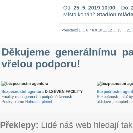
Od:
25. 5. 2019 10:00
Do:
Místo konání:
Stadion mlád
Předchozí
1
…
6
7
8
9
10
11
12
…
15
…
21
Děkujeme generálnímu pa
vřelou podporu!
Bezpečnostní agentura
D.I.SEVEN FACILITY
B
ezpečnostní agen
Facility management a podpůrné činnosti.
Bezpečnostní služb
Poskytujeme
Náhradní plnění
.
úklidové ,recepční s
Překlepy:
Lidé náš web hledají tak