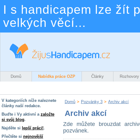
I s handicapem lze žít p
velkých věcí...
Domů
Nabídka práce OZP
Články
Rozhovory
V kategoriích níže naleznete
Domů
>
Pozvánky 3
>
Archiv akcí
články naší redakce.
Archiv akcí
Buďte i Vy aktivní a
založte
si svůj blog
.
Zde můžete brouzdat archi
Najděte si
lepší práci!
.
pozvánek.
Přečtěte si
nejnovější