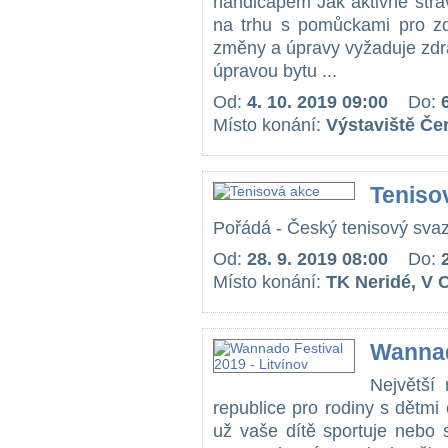
handicapem Jak aktivně strá
na trhu s pomůckami pro z
změny a úpravy vyžaduje zdr
úpravou bytu ...
Od:
4. 10. 2019 09:00
Do:
Místo konání:
Výstaviště Če
Teniso
Pořádá - Český tenisový svaz 
Od:
28. 9. 2019 08:00
Do:
Místo konání:
TK Neridé, V 
Wannad
Největší 
republice pro rodiny s dětmi 
už vaše dítě sportuje nebo 