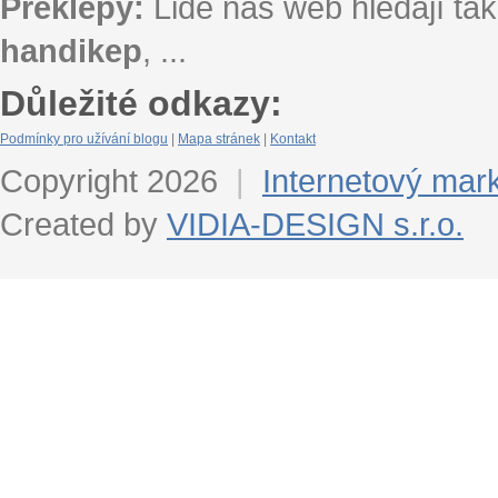
Překlepy:
Lidé náš web hledají tak
handikep
, ...
Důležité odkazy:
Podmínky pro užívání blogu
|
Mapa stránek
|
Kontakt
Copyright 2026
|
Internetový mar
Created by
VIDIA-DESIGN s.r.o.