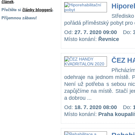
článek
.
Hiporeh
Přečtěte si
články bloggerů
.
Středisko
Příjemnou zábavu!
pořádá příměstský pobyt pro d
S handicapem
Od:
27. 7. 2020 09:00
Do:
na cestách
Místo konání:
Řevnice
Zdraví
a pomůcky
ČEZ H
Přichází
Vzdělání, práce
a příspěvky
odehraje na jednom místě. P
Není už potřeba s sebou nic
zapůjčíme na místě. Stačí jen
Náhradní
a dobrou ...
plnění
Od:
18. 7. 2020 08:00
Do:
Místo konání:
Praha koupali
Rodina a děti