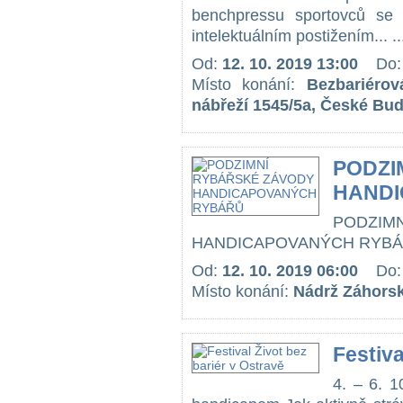
benchpressu sportovců se 
intelektuálním postižením... ..
Od:
12. 10. 2019 13:00
Do
Místo konání:
Bezbariérov
nábřeží 1545/5a, České Bud
PODZI
HANDI
PODZ
HANDICAPOVANÝCH RYBÁŘ
Od:
12. 10. 2019 06:00
Do
Místo konání:
Nádrž Záhorská
Festiva
4. – 6. 1