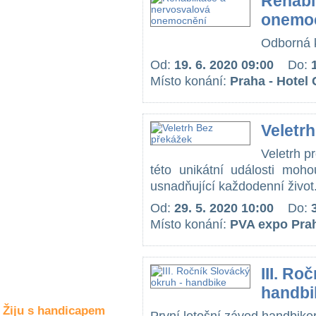
Rehabi
Společné zájmy
onemo
a volný čas
Odborná k
Kultura a akce
Od:
19. 6. 2020 09:00
Do:
Místo konání:
Praha - Hotel 
Rozhovory
a příběhy
Veletr
osobností
Veletrh pr
Sport
této unikátní události moh
zdravotně
postižených
usnadňující každodenní život..
Od:
29. 5. 2020 10:00
Do:
Žiju s humorem
Místo konání:
PVA expo Pra
III. Ro
handbi
Žiju s handicapem