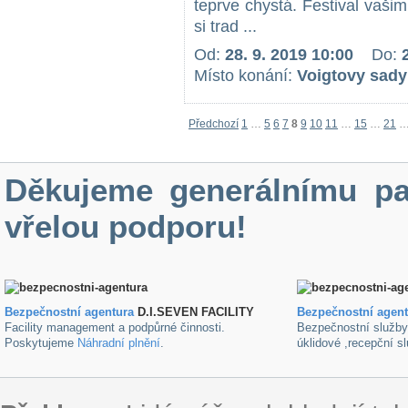
teprve chystá. Festival vaš
si trad ...
Od:
28. 9. 2019 10:00
Do:
Místo konání:
Voigtovy sady
Předchozí
1
…
5
6
7
8
9
10
11
…
15
…
21
Děkujeme generálnímu pa
vřelou podporu!
Bezpečnostní agentura
D.I.SEVEN FACILITY
B
ezpečnostní agen
Facility management a podpůrné činnosti.
Bezpečnostní služb
Poskytujeme
Náhradní plnění
.
úklidové ,recepční s