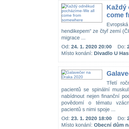
Každý 
come 
Evropská 
hendikepem” ze čtyř zemí (ČR,
migrace ...
Od:
24. 1. 2020 20:00
Do:
Místo konání:
Divadlo U Has
Galave
Třetí ro
pacientů se spinální muskul
nabídnout nejen finanční po
povědomí o tématu vzácn
pacientů s nimi spoje ...
Od:
23. 1. 2020 18:00
Do:
Místo konání:
Obecní dům ná