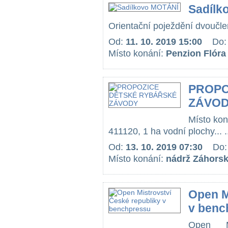
Sadílk
Orientační poježdění dvoučle
Od:
11. 10. 2019 15:00
Do
Místo konání:
Penzion Flóra
PROPO
ZÁVO
Místo kon
411120, 1 ha vodní plochy... .
Od:
13. 10. 2019 07:30
Do
Místo konání:
nádrž Záhorská
Open M
v benc
Open M