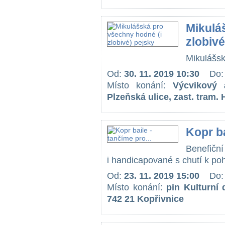
Mikulá
zlobivé
Mikulášsk
Od:
30. 11. 2019 10:30
Do
Místo konání:
Výcvikový 
Plzeňská ulice, zast. tram. 
Kopr ba
Benefiční
i handicapované s chutí k poh
Od:
23. 11. 2019 15:00
Do
Místo konání:
pin Kulturní
742 21 Kopřivnice