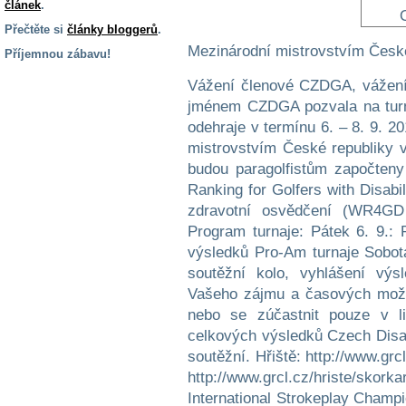
článek
.
Přečtěte si
články bloggerů
.
Mezinárodní mistrovstvím České
Příjemnou zábavu!
S handicapem
Vážení členové CZDGA, vážení 
na cestách
jménem CZDGA pozvala na turn
odehraje v termínu 6. – 8. 9. 2
mistrovstvím České republiky 
Zdraví
a pomůcky
budou paragolfistům započten
Ranking for Golfers with Disabi
zdravotní osvědčení (WR4GD
Vzdělání, práce
a příspěvky
Program turnaje: Pátek 6. 9.: 
výsledků Pro-Am turnaje Sobota 
soutěžní kolo, vyhlášení vý
Náhradní
Vašeho zájmu a časových možno
plnění
nebo se zúčastnit pouze v l
celkových výsledků Czech Disa
Rodina a děti
soutěžní. Hřiště: http://www.grc
http://www.grcl.cz/hriste/
International Strokeplay Champ