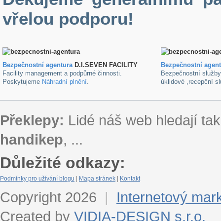
vřelou podporu!
Bezpečnostní agentura
D.I.SEVEN FACILITY
B
ezpečnostní agen
Facility management a podpůrné činnosti.
Bezpečnostní služb
Poskytujeme
Náhradní plnění
.
úklidové ,recepční s
Překlepy:
Lidé náš web hledají tak
handikep
, ...
Důležité odkazy:
Podmínky pro užívání blogu
|
Mapa stránek
|
Kontakt
Copyright 2026
|
Internetový mar
Created by
VIDIA-DESIGN s.r.o.