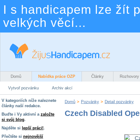
I s handicapem lze žít p
velkých věcí...
Domů
Nabídka práce OZP
Články
Rozhovory
Vytvoř pozvánku
Archiv akcí
V kategoriích níže naleznete
Domů
>
Pozvánky
>
Detail pozvánky
články naší redakce.
Czech Disabled Ope
Buďte i Vy aktivní a
založte
si svůj blog
.
Najděte si
lepší práci!
.
Přečtěte si
nejnovější