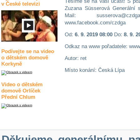
Těšíme se na Vaši účast! S p
v České televizi
Zuzana Süsserová Generální 
Mail: susserova@cz
www.facebook.com/czdga
Od:
6. 9. 2019 08:00
Do:
8. 9. 
Odkaz na www pořadatele: www
Podívejte se na video
o dětském domově
Autor: ret
Korkyně
Místo konání: Česká Lípa
Video o dětském
domově Orlíček
Přední Chlum
Děkujeme generálnímu pa