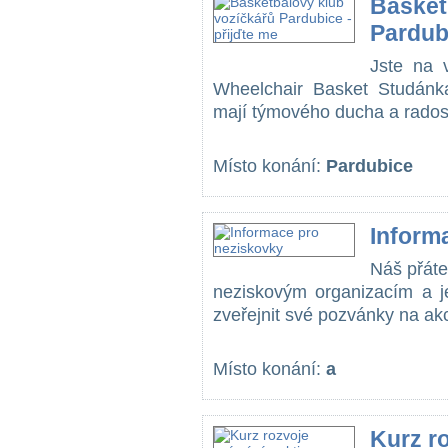
Basket
Pardubi
Jste na 
Wheelchair Basket Studánka
mají týmového ducha a radost 
Místo konání:
Pardubice
Inform
Náš přáte
neziskovým organizacím a j
zveřejnit své pozvánky na akc
Místo konání:
a
Kurz ro