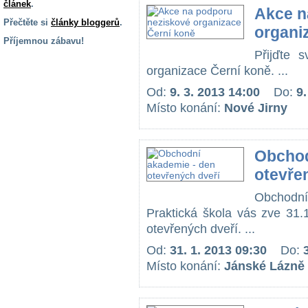
článek
.
Akce n
Přečtěte si
články bloggerů
.
organi
Příjemnou zábavu!
Přijďte 
S handicapem
organizace Černí koně. ...
na cestách
Od:
9. 3. 2013 14:00
Do:
9.
Místo konání:
Nové Jirny
Zdraví
a pomůcky
Obchod
Vzdělání, práce
otevře
a příspěvky
Obchodn
Praktická škola vás zve 31.
Náhradní
plnění
otevřených dveří. ...
Od:
31. 1. 2013 09:30
Do:
Rodina a děti
Místo konání:
Jánské Lázně