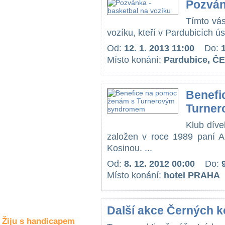
Pozván
Společné zájmy
a volný čas
Tímto vás
vozíku, kteří v Pardubicích ús
Kultura a akce
Od:
12. 1. 2013 11:00
Do:
Místo konání:
Pardubice, Č
Rozhovory
a příběhy
Benefi
osobností
Turne
Sport
zdravotně
Klub dív
postižených
založen v roce 1989 paní 
Kosinou. ...
Žiju s humorem
Od:
8. 12. 2012 00:00
Do:
Místo konání:
hotel PRAHA
Další akce Černých k
Žiju s handicapem