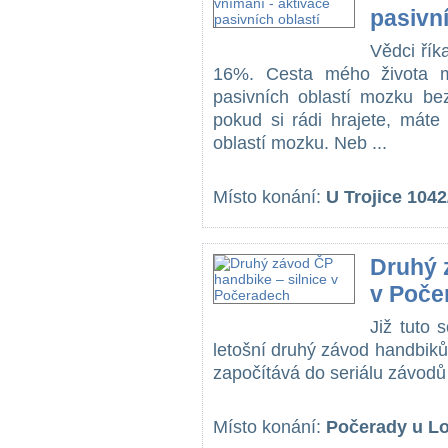
pasivní
Vědci řík
16%. Cesta mého života m
pasivních oblastí mozku be
pokud si rádi hrajete, máte
oblastí mozku. Neb ...
Místo konání:
U Trojice 1042
Druhý 
v Poče
Již tuto
letošní druhý závod handbiků
započítává do seriálu závodů
Místo konání:
Počerady u L