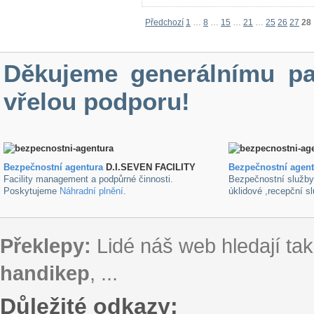
Předchozí
1
…
8
…
15
…
21
…
25
26
27
28
Děkujeme generálnímu pa
vřelou podporu!
Bezpečnostní agentura
D.I.SEVEN FACILITY
B
ezpečnostní agen
Facility management a podpůrné činnosti.
Bezpečnostní služb
Poskytujeme
Náhradní plnění
.
úklidové ,recepční s
Překlepy:
Lidé náš web hledají tak
handikep
, ...
Důležité odkazy: