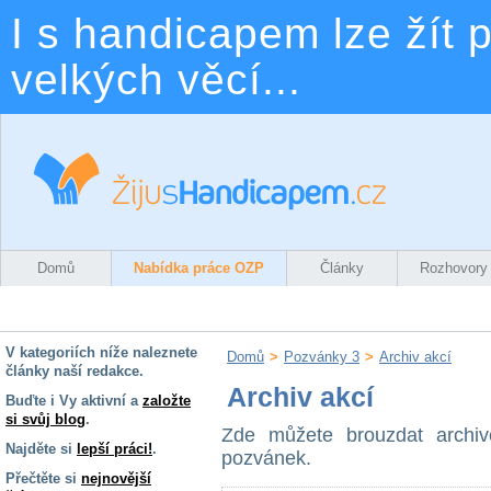
I s handicapem lze žít p
velkých věcí...
Domů
Nabídka práce OZP
Články
Rozhovory
V kategoriích níže naleznete
Domů
>
Pozvánky 3
>
Archiv akcí
články naší redakce.
Archiv akcí
Buďte i Vy aktivní a
založte
si svůj blog
.
Zde můžete brouzdat archi
Najděte si
lepší práci!
.
pozvánek.
Přečtěte si
nejnovější