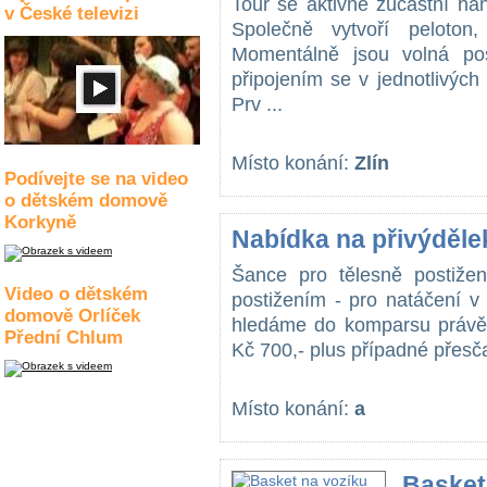
Tour se aktivně zúčastní ha
v České televizi
Společně vytvoří peloton
Momentálně jsou volná pos
připojením se v jednotlivých
Prv ...
Místo konání:
Zlín
Podívejte se na video
o dětském domově
Korkyně
Nabídka na přivýděle
Šance pro tělesně postižen
Video o dětském
postižením - pro natáčení v 
domově Orlíček
hledáme do komparsu právě 
Přední Chlum
Kč 700,- plus případné přesča
Místo konání:
a
Basket