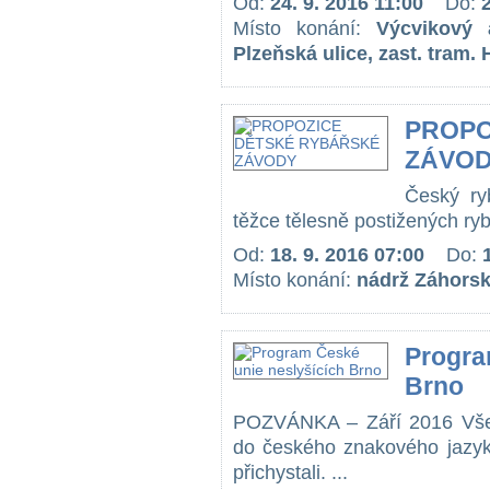
Od:
24. 9. 2016 11:00
Do:
Místo konání:
Výcvikový 
Plzeňská ulice, zast. tram. 
PROPO
ZÁVO
Český ry
těžce tělesně postižených rybá
Od:
18. 9. 2016 07:00
Do:
Místo konání:
nádrž Záhorská
Progra
Brno
POZVÁNKA – Září 2016 Vše
do českého znakového jazyka
přichystali. ...