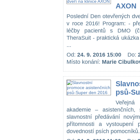
AXON
Poslední Den otevřených dve
v roce 2016! Program: - př
léčby pacientů s DMO (č
TheraSuit - praktická ukázk
...
Od:
24. 9. 2016 15:00
Do:
Místo konání:
Marie Cibulko
Slavno
psů-Su
Veřejná
akademie – asistenčních, 
slavnostní předávání novým
přítomnosti a vystoupení
dovedností psích pomocníků. 