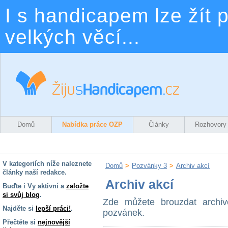
I s handicapem lze žít p
velkých věcí...
Domů
Nabídka práce OZP
Články
Rozhovory
V kategoriích níže naleznete
Domů
>
Pozvánky 3
>
Archiv akcí
články naší redakce.
Archiv akcí
Buďte i Vy aktivní a
založte
si svůj blog
.
Zde můžete brouzdat archi
Najděte si
lepší práci!
.
pozvánek.
Přečtěte si
nejnovější