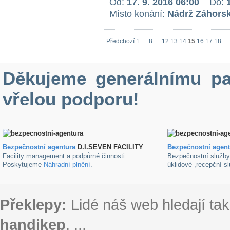
Od:
17. 9. 2016 06:00
Do:
Místo konání:
Nádrž Záhorská
Předchozí
1
…
8
…
12
13
14
15
16
17
18
…
Děkujeme generálnímu pa
vřelou podporu!
Bezpečnostní agentura
D.I.SEVEN FACILITY
B
ezpečnostní agen
Facility management a podpůrné činnosti.
Bezpečnostní služb
Poskytujeme
Náhradní plnění
.
úklidové ,recepční s
Překlepy:
Lidé náš web hledají tak
handikep
, ...