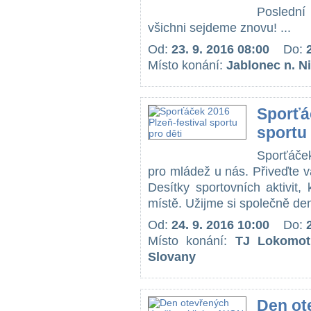
Poslední 
všichni sejdeme znovu! ...
Od:
23. 9. 2016 08:00
Do:
Místo konání:
Jablonec n. N
Sporťá
sportu 
Sporťáček
pro mládež u nás. Přiveďte v
Desítky sportovních aktivit
místě. Užijme si společně den
Od:
24. 9. 2016 10:00
Do:
Místo konání:
TJ Lokomoti
Slovany
Den ote