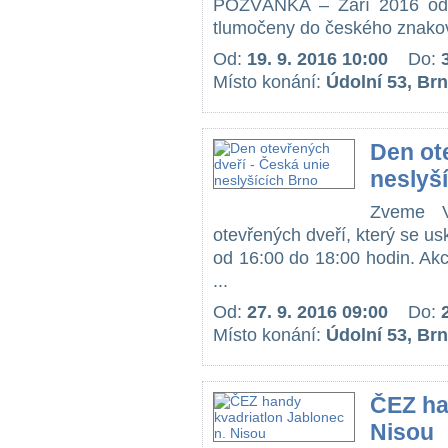
POZVÁNKA – Září 2016 od 
tlumočeny do českého znakové
Od:
19. 9. 2016 10:00
Do:
Místo konání:
Údolní 53, Br
Den ot
neslyš
Zveme V
otevřených dveří, který se us
od 16:00 do 18:00 hodin. Ak
...
Od:
27. 9. 2016 09:00
Do:
Místo konání:
Údolní 53, Br
ČEZ ha
Nisou