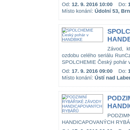
Od:
12. 9. 2016 10:00
Do:
Místo konání:
Údolní 53, Br
SPOLC
HANDB
Závod, kt
ozdobu celého seriálu RunCze
SPOLCHEMIE Český pohár v
Od:
17. 9. 2016 09:00
Do:
Místo konání:
Ústí nad Labe
PODZI
HANDI
PODZ
HANDICAPOVANÝCH RYBÁŘ