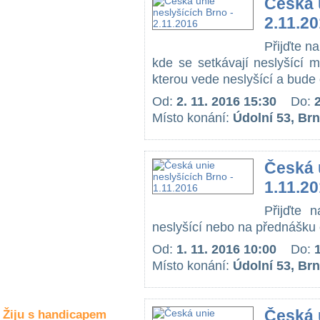
Česká 
Společné zájmy
a volný čas
2.11.2
Přijďte n
Kultura a akce
kde se setkávají neslyšící 
kterou vede neslyšící a bude 
Od:
2. 11. 2016 15:30
Do:
Rozhovory
Místo konání:
Údolní 53, Br
a příběhy
osobností
Sport
Česká 
zdravotně
1.11.2
postižených
Přijďte 
Žiju s humorem
neslyšící nebo na přednášku 
Od:
1. 11. 2016 10:00
Do:
Místo konání:
Údolní 53, Br
Česká 
Žiju s handicapem