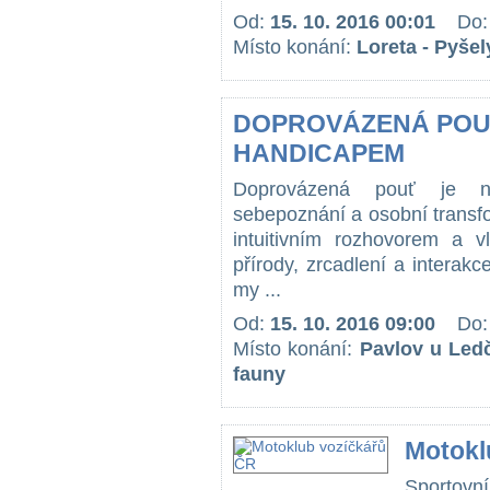
Od:
15. 10. 2016 00:01
Do
Místo konání:
Loreta - Pyšel
DOPROVÁZENÁ POUŤ
HANDICAPEM
Doprovázená pouť je ne
sebepoznání a osobní transf
intuitivním rozhovorem a vl
přírody, zrcadlení a interakc
my ...
Od:
15. 10. 2016 09:00
Do
Místo konání:
Pavlov u Led
fauny
Motokl
Sportov