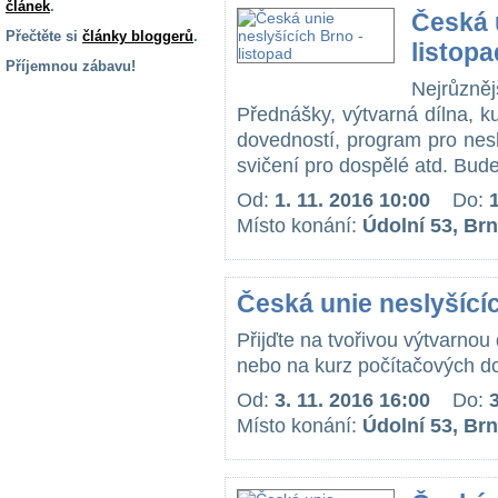
článek
.
Česká 
Přečtěte si
články bloggerů
.
listopa
Příjemnou zábavu!
Nejrůzněj
S handicapem
Přednášky, výtvarná dílna, k
na cestách
dovedností, program pro nesl
svičení pro dospělé atd. Bude
Zdraví
Od:
1. 11. 2016 10:00
Do:
a pomůcky
Místo konání:
Údolní 53, Br
Vzdělání, práce
a příspěvky
Česká unie neslyšícíc
Přijďte na tvořivou výtvarno
Náhradní
plnění
nebo na kurz počítačových do
Od:
3. 11. 2016 16:00
Do:
Místo konání:
Údolní 53, Br
Rodina a děti