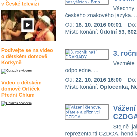
v České televizi
Všechny
českého znakového jazyka. ..
Od:
18. 10. 2016 00:01
Do
Místo konání:
Údolní 53, 60
Podívejte se na video
3. roč
o dětském domově
Korkyně
Vezměte 
odpoledne. ...
Od:
22. 10. 2016 16:00
Do
Video o dětském
Místo konání:
Oplocenka, No
domově Orlíček
Přední Chlum
Vážení 
CZDG
Stejně ja
reprezentanti CZDGA, hendikep