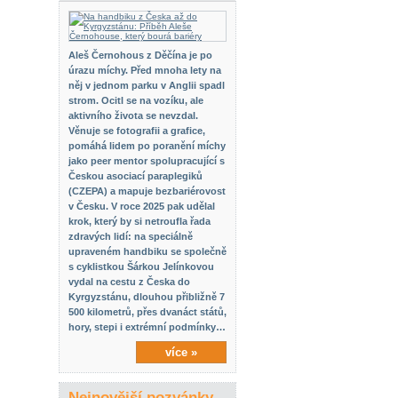
Aleš Černohous z Děčína je po
úrazu míchy. Před mnoha lety na
něj v jednom parku v Anglii spadl
strom. Ocitl se na vozíku, ale
aktivního života se nevzdal.
Věnuje se fotografii a grafice,
pomáhá lidem po poranění míchy
jako peer mentor spolupracující s
Českou asociací paraplegiků
(CZEPA) a mapuje bezbariérovost
v Česku. V roce 2025 pak udělal
krok, který by si netroufla řada
zdravých lidí: na speciálně
upraveném handbiku se společně
s cyklistkou Šárkou Jelínkovou
vydal na cestu z Česka do
Kyrgyzstánu, dlouhou přibližně 7
500 kilometrů, přes dvanáct států,
hory, stepi i extrémní podmínky…
více »
Nejnovější pozvánky