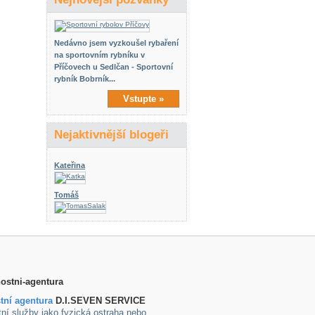
Nedávno jsem vyzkoušel rybaření
na sportovním rybníku v
Příčovech u Sedlčan - Sportovní
rybník Bobrník...
Vstupte »
Nejaktivnější blogeři
Kateřina
Tomáš
tní agentura
D.I.SEVEN SERVICE
ní služby jako fyzická ostraha nebo