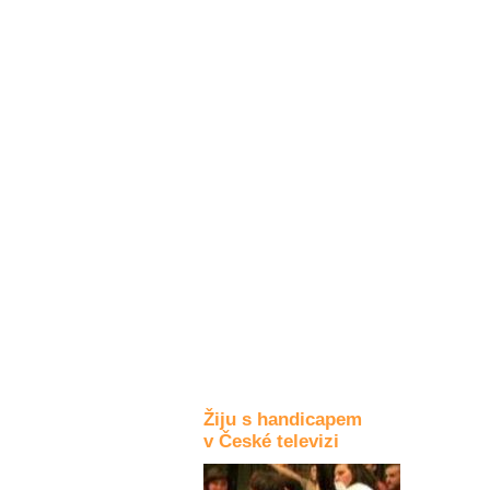
Kultura a akce
Rozhovory
a příběhy
osobností
Sport
zdravotně
postižených
Žiju s humorem
Žiju s handicapem
v České televizi