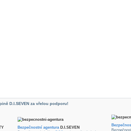
pině D.I.SEVEN za vřelou podporu!
Bezpečnos
TY
B
ezpečnostní agentura
D.I.SEVEN
Bezpečnost