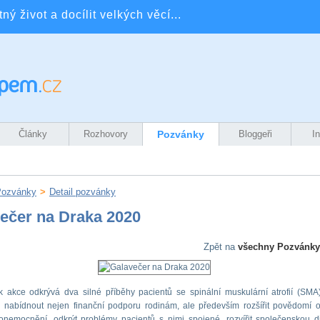
ý život a docílit velkých věcí...
Články
Rozhovory
Pozvánky
Bloggeři
I
Pozvánky
>
Detail pozvánky
ečer na Draka 2020
Zpět na
všechny Pozvánky
ík akce odkrývá dva silné příběhy pacientů se spinální muskulární atrofií (SMA
e nabídnout nejen finanční podporu rodinám, ale především rozšířit povědomí 
onemocnění, odkrýt problémy pacientů s nimi spojené, rozvířit společenskou d