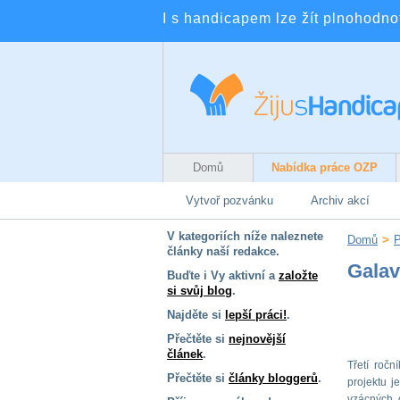
I s handicapem lze žít plnohodnotn
Domů
Nabídka práce OZP
Vytvoř pozvánku
Archiv akcí
V kategoriích níže naleznete
Domů
>
články naší redakce.
Galav
Buďte i Vy aktivní a
založte
si svůj blog
.
Najděte si
lepší práci!
.
Přečtěte si
nejnovější
článek
.
Třetí ročn
Přečtěte si
články bloggerů
.
projektu j
vzácných 