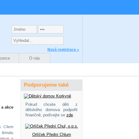
Nová registrace »
nzerce
O nás
Podporujeme také
Pokud chcete děti z
 a akce
dětského domova podpořit
finančně, podívejte se
zde
.
). Cílem
o tématu
Orlíček Přední Chlum
iskusi a