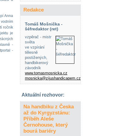
Redakce
upí Anna
e vodním
Tomáš Mošnička -
í ročník
šéfredaktor (ret)
jektu je
vzpěrač - mistr
vzácných
světa
hlavně -
ve vzpírání
portal -
tělesně
postižených,
handbikerový
závodník
www.tomasmosnicka.cz
mosnicka@zijushandicapem.cz
Aktuální rozhovor:
Na handbiku z Česka
až do Kyrgyzstánu:
Příběh Aleše
Černohouse, který
bourá bariéry