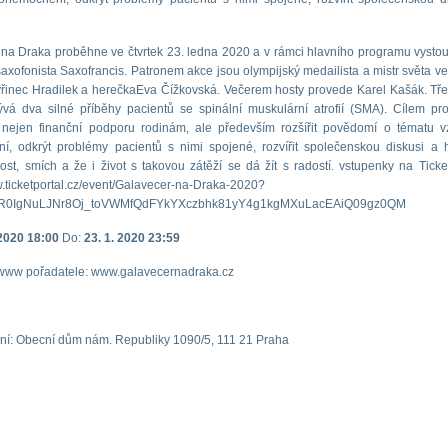
na Draka proběhne ve čtvrtek 23. ledna 2020 a v rámci hlavního programu vysto
saxofonista Saxofrancis. Patronem akce jsou olympijský medailista a mistr světa v
řinec Hradilek a herečkaEva Čížkovská. Večerem hosty provede Karel Kašák. Třet
vá dva silné příběhy pacientů se spinální muskulární atrofií (SMA). Cílem pro
 nejen finanční podporu rodinám, ale především rozšířit povědomí o tématu 
í, odkrýt problémy pacientů s nimi spojené, rozvířit společenskou diskusi a 
ost, smích a že i život s takovou zátěží se dá žít s radostí. vstupenky na Ticket
w.ticketportal.cz/event/Galavecer-na-Draka-2020?
wAR0IgNuLJNr8Oj_toVWMfQdFYkYXczbhk81yY4g1kgMXuLacEAiQ09gz0QM
 2020 18:00
Do:
23. 1. 2020 23:59
www pořadatele: www.galavecernadraka.cz
ní: Obecní dům nám. Republiky 1090/5, 111 21 Praha