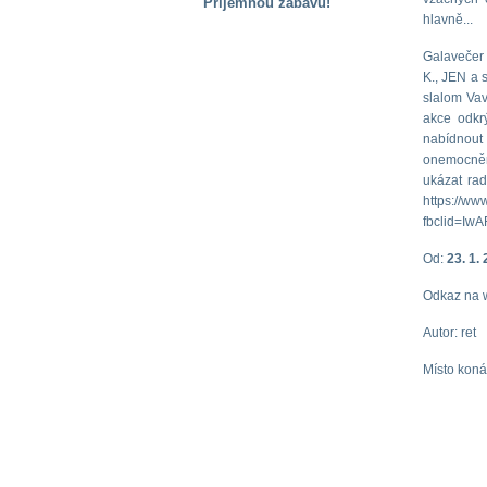
Příjemnou zábavu!
hlavně...
S handicapem
na cestách
Galavečer 
K., JEN a 
slalom Vav
Zdraví
akce odkrý
a pomůcky
nabídnout
onemocněn
ukázat rad
Vzdělání, práce
https://ww
a příspěvky
fbclid=I
Od:
23. 1.
Náhradní
plnění
Odkaz na 
Autor: ret
Rodina a děti
Místo koná
Společné zájmy
a volný čas