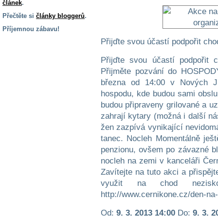
článek
.
Přečtěte si
články bloggerů
.
Příjemnou zábavu!
Přijďte svou účastí podpořit ch
S handicapem
na cestách
Přijďte svou účastí podpořit
Přijměte pozvání do HOSPOD
Zdraví
března od 14:00 v Nových Ji
a pomůcky
hospodu, kde budou sami obsluh
budou připraveny grilované a uz
Vzdělání, práce
zahrají kytary (možná i další n
a příspěvky
žen zazpívá vynikající nevido
tanec. Nocleh Momentálně ješt
penzionu, ovšem po závazné bl
Náhradní
plnění
nocleh na zemi v kanceláři Čer
Zavítejte na tuto akci a přispě
využit na chod nezisk
Rodina a děti
http://www.cernikone.cz/den-na
Od:
9. 3. 2013 14:00
Do:
9. 3. 