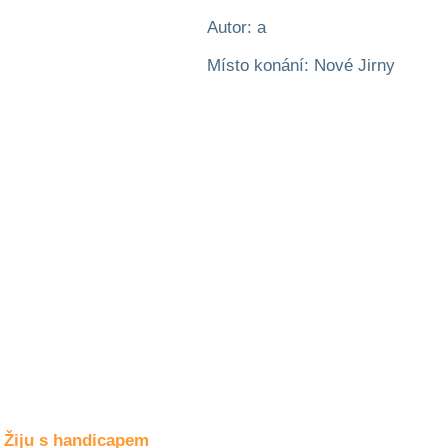
Společné zájmy
a volný čas
Autor: a
Místo konání: Nové Jirny
Kultura a akce
Rozhovory
a příběhy
osobností
Sport
zdravotně
postižených
Žiju s humorem
Žiju s handicapem