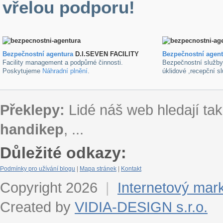
vřelou podporu!
Bezpečnostní agentura
D.I.SEVEN FACILITY
B
ezpečnostní agen
Facility management a podpůrné činnosti.
Bezpečnostní služb
Poskytujeme
Náhradní plnění
.
úklidové ,recepční s
Překlepy:
Lidé náš web hledají tak
handikep
, ...
Důležité odkazy:
Podmínky pro užívání blogu
|
Mapa stránek
|
Kontakt
Copyright 2026
|
Internetový mar
Created by
VIDIA-DESIGN s.r.o.