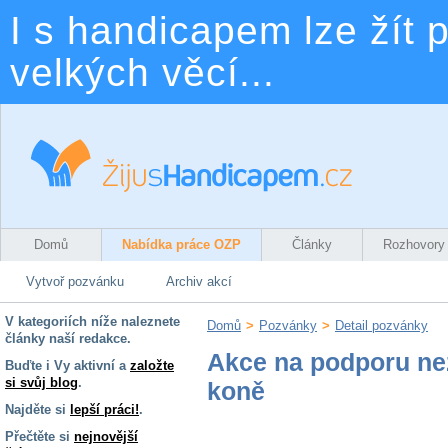
I s handicapem lze žít p
velkých věcí...
Domů
Nabídka práce OZP
Články
Rozhovory
Vytvoř pozvánku
Archiv akcí
V kategoriích níže naleznete
Domů
>
Pozvánky
>
Detail pozvánky
články naší redakce.
Akce na podporu ne
Buďte i Vy aktivní a
založte
si svůj blog
.
koně
Najděte si
lepší práci!
.
Přečtěte si
nejnovější