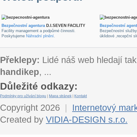
Bezpečnostní agentura
D.I.SEVEN FACILITY
B
ezpečnostní agen
Facility management a podpůrné činnosti.
Bezpečnostní služb
Poskytujeme
Náhradní plnění
.
úklidové ,recepční s
Překlepy:
Lidé náš web hledají tak
handikep
, ...
Důležité odkazy:
Podmínky pro užívání blogu
|
Mapa stránek
|
Kontakt
Copyright 2026
|
Internetový mar
Created by
VIDIA-DESIGN s.r.o.