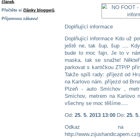
článek
.
Přečtěte si
články bloggerů
.
Příjemnou zábavu!
Doplňující informace
S handicapem
na cestách
Doplňující informace Kdo už pot
ještě ne, tak šup, šup .... Kd
Zdraví
bude to moc fajn. Je to v nám
a pomůcky
maska, tak se snažte! Někteř
parkovat s kartičkou ZTP/P přím
Vzdělání, práce
Takže spíš rady: příjezd od H
a příspěvky
na Karlovo nám. příjezd od Brn
Plzeň - auto Smíchov , metr
Smíchov, metrem na Karlovo n
Náhradní
plnění
všechny se moc těšíme.....
Od:
25. 5. 2013 13:00
Do:
25. 5
Rodina a děti
Odkaz na w
http://www.zijushandicapem.cz/