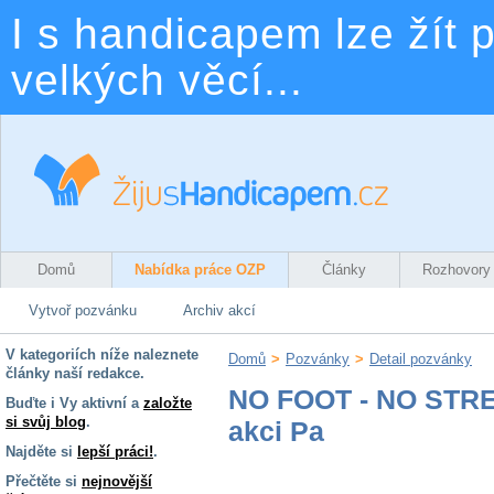
I s handicapem lze žít p
velkých věcí...
Domů
Nabídka práce OZP
Články
Rozhovory
Vytvoř pozvánku
Archiv akcí
V kategoriích níže naleznete
Domů
>
Pozvánky
>
Detail pozvánky
články naší redakce.
NO FOOT - NO STRES
Buďte i Vy aktivní a
založte
si svůj blog
.
akci Pa
Najděte si
lepší práci!
.
Přečtěte si
nejnovější