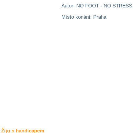
Společné zájmy
Autor: NO FOOT - NO STRESS
a volný čas
Místo konání: Praha
Kultura a akce
Rozhovory
a příběhy
osobností
Sport
zdravotně
postižených
Žiju s humorem
Žiju s handicapem