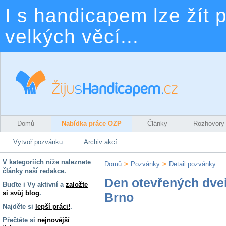
I s handicapem lze žít p
velkých věcí...
Domů
Nabídka práce OZP
Články
Rozhovory
Vytvoř pozvánku
Archiv akcí
V kategoriích níže naleznete
Domů
>
Pozvánky
>
Detail pozvánky
články naší redakce.
Den otevřených dveř
Buďte i Vy aktivní a
založte
si svůj blog
.
Brno
Najděte si
lepší práci!
.
Přečtěte si
nejnovější