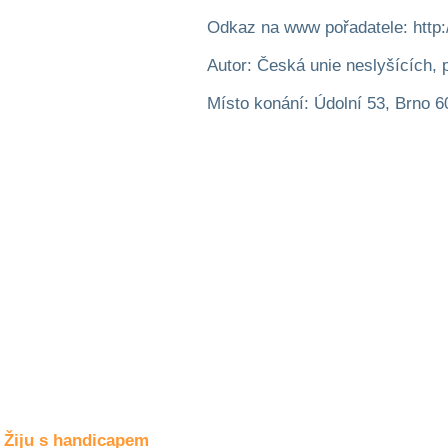
Společné zájmy
a volný čas
Odkaz na www pořadatele: http:
Autor: Česká unie neslyšících,
Kultura a akce
Místo konání: Údolní 53, Brno 6
Rozhovory
a příběhy
osobností
Sport
zdravotně
postižených
Žiju s humorem
Žiju s handicapem