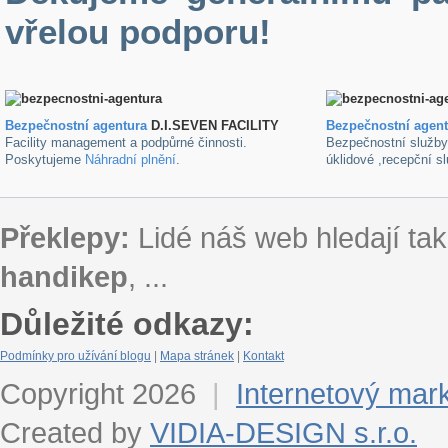
vřelou podporu!
Bezpečnostní agentura
D.I.SEVEN FACILITY
B
ezpečnostní agen
Facility management a podpůrné činnosti.
Bezpečnostní služb
Poskytujeme
Náhradní plnění
.
úklidové ,recepční s
Překlepy:
Lidé náš web hledají tak
handikep
, ...
Důležité odkazy:
Podmínky pro užívání blogu
|
Mapa stránek
|
Kontakt
Copyright 2026
|
Internetový mar
Created by
VIDIA-DESIGN s.r.o.