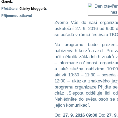
článek
.
Přečtěte si
články bloggerů
.
Příjemnou zábavu!
Zveme Vás do naší organizac
S handicapem
na cestách
uskuteční 27. 9. 2016 od 9:00 
se pořádá v rámci festivalu TK
Zdraví
Na programu bude prezentac
a pomůcky
nabízených kurzů a akcí. Pro 
učit několik základních znaků 
Vzdělání, práce
– informace o činnosti organiza
a příspěvky
a jaké služby nabízíme 10:0
aktivit 10:30 – 11:30 – beseda
12:00 – ukázka znakového jaz
Náhradní
plnění
programu organizace Přijďte se
citát: „Slepota odděluje lidi o
Nahlédněte do světa osob se 
Rodina a děti
jejich komunikací.
Od:
27. 9. 2016 09:00
Do:
27. 9