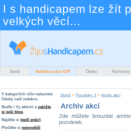
I s handicapem lze žít p
velkých věcí...
Domů
Nabídka práce OZP
Články
Rozhovory
V kategoriích níže naleznete
Domů
>
Pozvánky 3
>
Archiv akcí
články naší redakce.
Archiv akcí
Buďte i Vy aktivní a
založte
si svůj blog
.
Zde můžete brouzdat archi
Najděte si
lepší práci!
.
pozvánek.
Přečtěte si
nejnovější