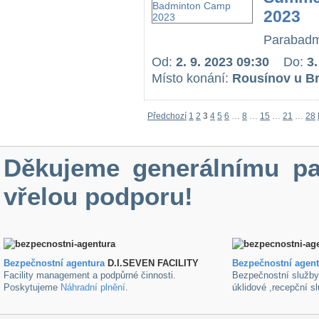
2023
Parabadmi
Od:
2. 9. 2023 09:30
Do:
3.
Místo konání:
Rousínov u B
Předchozí
1
2
3
4
5
6
…
8
…
15
…
21
…
28
Děkujeme generálnímu pa
vřelou podporu!
Bezpečnostní agentura
D.I.SEVEN FACILITY
B
ezpečnostní agen
Facility management a podpůrné činnosti.
Bezpečnostní služb
Poskytujeme
Náhradní plnění
.
úklidové ,recepční s