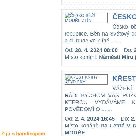
Společné zájmy
a volný čas
ČESKO
Kultura a akce
Česko bě
republice. Běh na Světový d
a cíl bude ve Zlíně... ...
Rozhovory
Od:
28. 4. 2024 08:00
Do:
a příběhy
osobností
Místo konání:
Náměstí Míru (
Sport
zdravotně
KŘEST
postižených
VÁŽENÍ
Žiju s humorem
RÁDI BYCHOM VÁS POZV
KTEROU VYDÁVÁME K
POVĚDOMÍ O ... ...
Od:
2. 4. 2024 16:45
Do:
2.
Místo konání:
na Letné v r
MODŘE
Žiju s handicapem