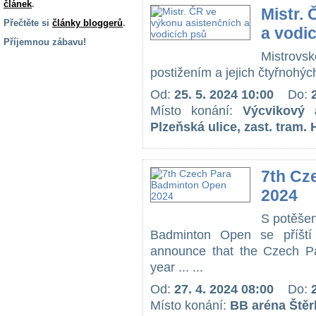
článek
.
Mistr.
Přečtěte si
články bloggerů
.
a vodi
Příjemnou zábavu!
Mistrov
S handicapem
postižením a jejich čtyřnohýc
na cestách
Od:
25. 5. 2024 10:00
Do:
Místo konání:
Výcvikový 
Zdraví
Plzeňská ulice, zast. tram. 
a pomůcky
Vzdělání, práce
7th Cz
a příspěvky
2024
S potěše
Náhradní
plnění
Badminton Open se příští 
announce that the Czech Pa
year ... ...
Rodina a děti
Od:
27. 4. 2024 08:00
Do:
Místo konání:
BB aréna Štěr