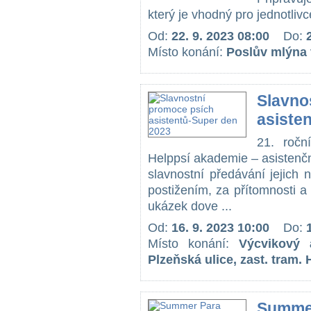
který je vhodný pro jednotlivce,
Od:
22. 9. 2023 08:00
Do:
Místo konání:
Poslův mlýna
Slavno
asiste
21. ročn
Helppsí akademie – asistenční
slavnostní předávání jejich
postižením, za přítomnosti a
ukázek dove ...
Od:
16. 9. 2023 10:00
Do:
Místo konání:
Výcvikový 
Plzeňská ulice, zast. tram. 
Summe