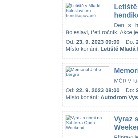
Letiště
hendik
Den s ha
Boleslavi, třetí ročník. Akce j
Od:
23. 9. 2023 09:00
Do:
Místo konání:
Letiště Mladá
Memori
MČR v ruč
Od:
22. 9. 2023 08:00
Do:
Místo konání:
Autodrom Vys
Vyraz 
Weeke
Připravu