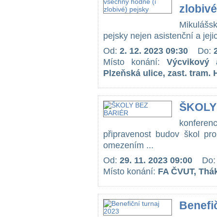
zlobivé
Mikulášs
pejsky nejen asistenční a jeji
Od:
2. 12. 2023 09:30
Do:
Místo konání:
Výcvikový 
Plzeňská ulice, zast. tram. 
ŠKOLY
konferen
připravenost budov škol p
omezením ...
Od:
29. 11. 2023 09:00
Do
Místo konání:
FA ČVUT, Thák
Benefič