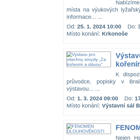
Nabízíme 
místa na výukových lyžařský
informace... ...
Od:
25. 1. 2024 10:00
Do:
Místo konání:
Krkonoše
Výstav
koření
K dispoz
průvodce, popisky v Bra
výstavou... ...
Od:
1. 3. 2024 09:00
Do:
17
Místo konání:
Výstavní sál 
FENOM
Nejen Ha