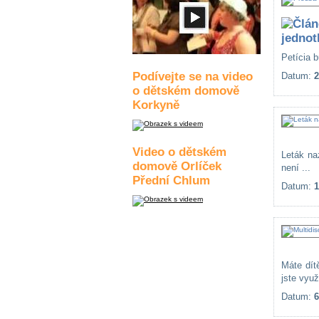
jednot
Petícia 
Podívejte se na video
Datum:
2
o dětském domově
Korkyně
Video o dětském
Leták na
domově Orlíček
není ...
Přední Chlum
Datum:
1
Máte dít
jste vyu
Datum:
6