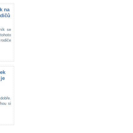
k na
odičů
ník se
tohoto
 rodiče
je
 dobře.
hou si