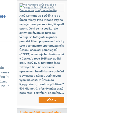
ele
Aleš Černohous z Děčína je po
úrazu míchy. Před mnoha lety na
něj v jednom parku v Anglii spadl
strom. Ocitl se na vozíku, ale
aktivního života se nevzdal.
Věnuje se fotografii a grafice,
pomáhá lidem po poranění míchy
jako peer mentor spolupracující s
Českou asociací paraplegiků
(CZEPA) a mapuje bezbariérovost
v Česku. V roce 2025 pak udělal
krok, který by si netroufla řada
zdravých lidí: na speciálně
áci se
upraveném handbiku se společně
 kauze
s cyklistkou Šárkou Jelínkovou
ěnující
vydal na cestu z Česka do
ózních
Kyrgyzstánu, dlouhou přibližně 7
uze je
500 kilometrů, přes dvanáct států,
hory, stepi i extrémní podmínky…
více »
Nejnovější pozvánky