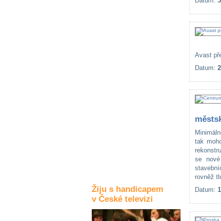
Datum:
3
Kultura a akce
Rozhovory
Avast pře
a příběhy
osobností
Datum:
2
Sport
zdravotně
postižených
městsk
Žiju s humorem
Minimáln
tak moho
rekonstr
se nové 
stavební
rovněž t
Žiju s handicapem
Datum:
1
v České televizi