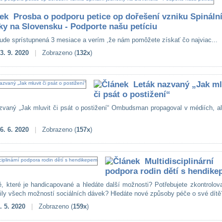
Prosba o podporu petice op dořešení vzniku Spináln
ky na Slovensku - Podporte našu petíciu
bude sprístupnená 3 mesiace a verím ,že nám pomôžete získať čo najviac...
3. 9. 2020
|
Zobrazeno (
132x
)
Leták nazvaný „Jak ml
či psát o postižení“
zvaný „Jak mluvit či psát o postižení“ Ombudsman propagoval v médiích, al
6. 6. 2020
|
Zobrazeno (
157x
)
Multidisciplinární
podpora rodin dětí s hendik
ě, které je handicapované a hledáte další možnosti? Potřebujete zkontrolov
žily všech možností sociálních dávek? Hledáte nové způsoby péče o své dítě?
. 5. 2020
|
Zobrazeno (
159x
)