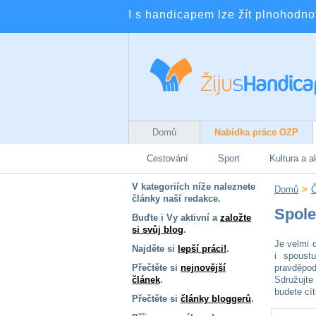
I s handicapem lze žít plnohodnotn
Domů
Nabídka práce OZP
Cestování
Sport
Kultura a a
V kategoriích níže naleznete
Domů
>
Č
články naší redakce.
Spole
Buďte i Vy aktivní a
založte
si svůj blog
.
Je velmi 
Najděte si
lepší práci!
.
i spoust
Přečtěte si
nejnovější
pravděpod
článek
.
Sdružujte
budete cí
Přečtěte si
články bloggerů
.