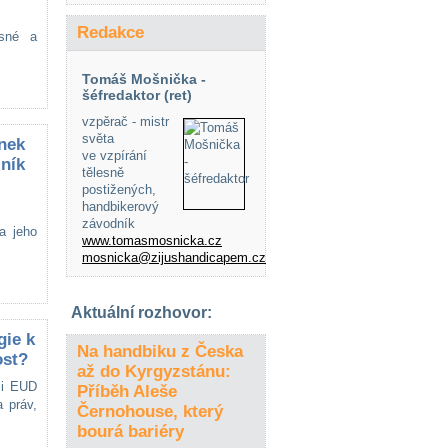
Redakce
asné a
Tomáš Mošnička -
šéfredaktor (ret)
vzpěrač - mistr
světa
ve vzpírání
ník
tělesně
postižených,
handbikerový
závodník
a jeho
www.tomasmosnicka.cz
mosnicka@zijushandicapem.cz
Aktuální rozhovor:
gie k
Na handbiku z Česka
ost?
až do Kyrgyzstánu:
oli EUD
Příběh Aleše
a práv,
Černohouse, který
bourá bariéry