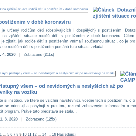
Dotazní
zjištění situace r
 postižením v době koronaviru
 je určený rodičům dětí (dospívajících i dospělých) s postižením. Dotaz
 na zjištění situace rodičů dětí s postižením v době koronaviru. Cílem 
e zjistit, jak rodiče dětí s postižením vnímají současnou situaci, co je pro
a co rodičům dětí s postižením pomáhá tuto situaci zvládat...
. 4. 2020
|
Zobrazeno (
211x
)
CAMP 
řístupný všem – od nevidomých a neslyšících až po
vníky na vozíku
e si instituci, ve které se všichni návštěvníci, včetně těch s postižením, cítí
e se orientují a pohybují v prostoru, rozumí zobrazeným informacím a mo
ít program. Právě tato představa se stala...
1. 3. 2020
|
Zobrazeno (
125x
)
1
…
5
6
7
8
9
10
11
12
…
14
…
18
Následující