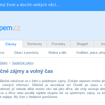
ý život a docílit velkých věcí...
Články
Rozhovory
Pozvánky
Bloggeři
In
kce
Zdraví a pomůcky
Rodina a děti
Vzdělání, práce, pří
lánky
>
Společné zájmy
čné zájmy a volný čas
důležité sdružovat se s lidmi s podobnými zájmy. Získáte nejenom mnoho přá
u cenných informací. Důležité je nevzdávat se! Člověk po úrazu s n
obností již nebude dělat mnoho věcí tak jako dříve, ale vždy existuje alte
 se a dříve nebo později najdete skupinu lidí se společnými zájmy, se kt
tit nejlépe. My Vám s hledáním pomůžeme.