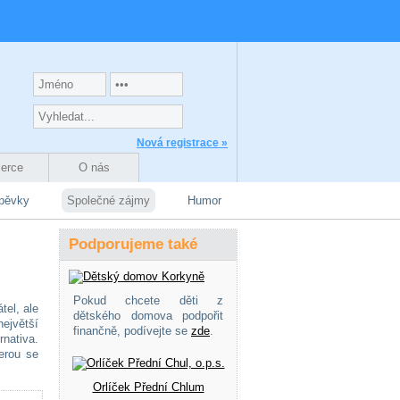
Nová registrace »
zerce
O nás
spěvky
Společné zájmy
Humor
Podporujeme také
Pokud chcete děti z
tel, ale
dětského domova podpořit
ejvětší
finančně, podívejte se
zde
.
rnativa.
erou se
Orlíček Přední Chlum