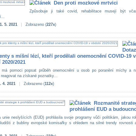
Den proti mozkové mrtvici
Způsobuje ji také covid, rehabilitace musejí být vč
...
1. 5. 2021
|
Zobrazeno (
227x
)
Dotaz
ienty s míšní lézí, kteří prodělali onemocnění COVID-19 v
 2020/2021
k má pomoci popsat průběh onemocnění u osob po poranění míchy a n
 reagovat na získané poznatky...
. 4. 2021
|
Zobrazeno (
112x
)
Rozmanité strate
prohlášení EUD a budoucn
 unie neslyšících (EUD) prohlásila svoje programy vůči politikám, jakou r
bludišti z bubliny evropské komisařky s ohledem na silné trendy rovnosti 