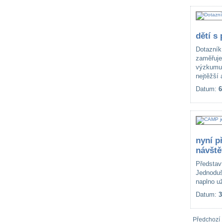
dětí s
Dotazník
zaměřuje
výzkumu j
nejtěžší 
Datum:
6
nyní p
návště
Představt
Jednoduš
naplno už
Datum:
3
Předchozí