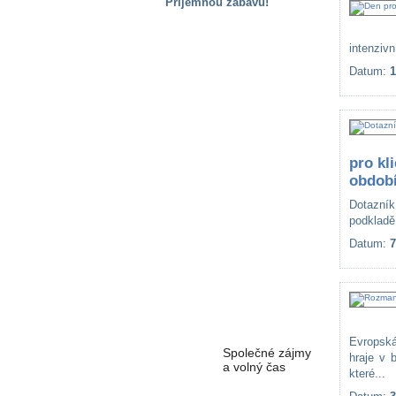
Příjemnou zábavu!
S handicapem
na cestách
intenzivní
Datum:
1
Zdraví
a pomůcky
Vzdělání, práce
pro kl
a příspěvky
období
Dotazní
podkladě
Náhradní
plnění
Datum:
7
Rodina a děti
Evropská
Společné zájmy
hraje v 
a volný čas
které...