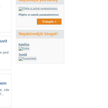
í
Přijďte si zahrát parabadminton
Vstupte »
Nejaktivnější blogeři
uvit
Kateřina
e proč
Tomáš
epem
at, zda
...