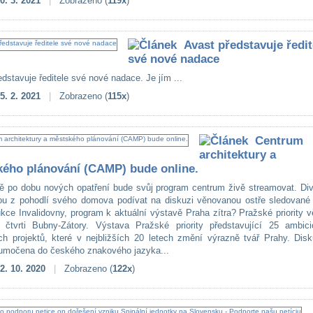
0. 3. 2021
|
Zobrazeno (
119x
)
Avast představuje ředit
své nové nadace
dstavuje ředitele své nové nadace. Je jím ...
5. 2. 2021
|
Zobrazeno (
115x
)
Centrum
architektury a
ého plánování (CAMP) bude online.
ě po dobu nových opatření bude svůj program centrum živě streamovat. Div
u z pohodlí svého domova podívat na diskuzi věnovanou ostře sledované
ukce Invalidovny, program k aktuální výstavě Praha zítra? Pražské priority v
čtvrti Bubny-Zátory. Výstava Pražské priority představující 25 ambici
ch projektů, které v nejbližších 20 letech změní výrazně tvář Prahy. Disk
lumočena do českého znakového jazyka...
2. 10. 2020
|
Zobrazeno (
122x
)