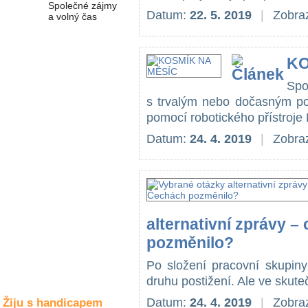
Společné zájmy
Datum:
22. 5. 2019
|
Zobraz
a volný čas
Kultura a akce
KO
Spo
s trvalým nebo dočasným pos
Rozhovory
pomocí robotického přístroje
a příběhy
osobností
Datum:
24. 4. 2019
|
Zobraz
Sport
zdravotně
postižených
Žiju s humorem
alternativní zprávy –
pozměnilo?
Po složení pracovní skupi
druhu postižení. Ale ve skuteč
Datum:
24. 4. 2019
|
Zobraz
Žiju s handicapem