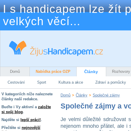
I s handicapem lze žít p
velkých věcí...
Domů
Nabídka práce OZP
Články
Rozhovory
Cestování
Sport
Kultura a akce
Zdraví a pomůcky
V kategoriích níže naleznete
Domů
>
Články
>
Společné zájmy
články naší redakce.
Společné zájmy a v
Buďte i Vy aktivní a
založte
si svůj blog
.
Je velmi důležité sdružovat 
Najděte si
lepší práci!
.
nejenom mnoho přátel, ale i 
Přečtěte si
nejnovější