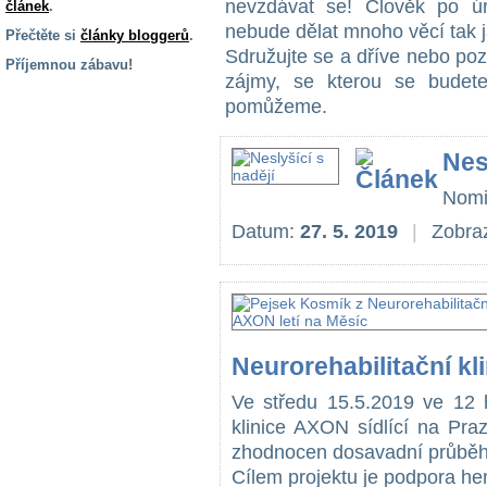
nevzdávat se! Člověk po úr
článek
.
nebude dělat mnoho věcí tak ja
Přečtěte si
články bloggerů
.
Sdružujte se a dříve nebo poz
Příjemnou zábavu!
zájmy, se kterou se budet
S handicapem
pomůžeme.
na cestách
Nes
Zdraví
a pomůcky
Nomi
Datum:
27. 5. 2019
|
Zobraz
Vzdělání, práce
a příspěvky
Náhradní
plnění
Neurorehabilitační kl
Ve středu 15.5.2019 ve 12 h
Rodina a děti
klinice AXON sídlící na Pra
zhodnocen dosavadní průběh
Cílem projektu je podpora he