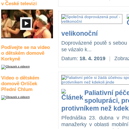
v České televizi
velikonoční
Doprovázené poutě s sebou n
Podívejte se na video
se vázalo k...
o dětském domově
Datum:
18. 4. 2019
|
Zobraz
Korkyně
Video o dětském
domově Orlíček
Přední Chlum
Paliativní péč
spolupráci, pr
protivníkem než kdeko
Přednáška 23. dubna v Praz
manažerky v oblasti mobiln