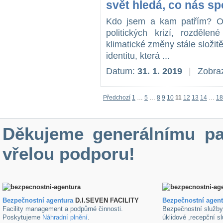
svět hledá, co nás sp
Kdo jsem a kam patřím? Od
politických krizí, rozděle
klimatické změny stále složitě
identitu, která ...
Datum:
31. 1. 2019
|
Zobraz
Předchozí
1
…
5
…
8
9
10
11
12
13
14
…
18
Děkujeme generálnímu pa
vřelou podporu!
Bezpečnostní agentura
D.I.SEVEN FACILITY
B
ezpečnostní agen
Facility management a podpůrné činnosti.
Bezpečnostní služb
Poskytujeme
Náhradní plnění
.
úklidové ,recepční s