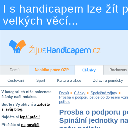
I s handicapem lze žít p
velkých věcí...
Domů
Nabídka práce OZP
Články
Rozhovory
Cestování
Sport
Kultura a akce
Zdraví a pomůcky
V kategoriích níže naleznete
Domů
>
Články
>
Společné zájmy
>
články naší redakce.
Prosba o podporu petice op dořešení vzn
petíciu
Buďte i Vy aktivní a
založte
si svůj blog
.
Prosba o podporu pe
Najděte si
lepší práci!
.
Spinální jednotky n
Přečtěte si
nejnovější