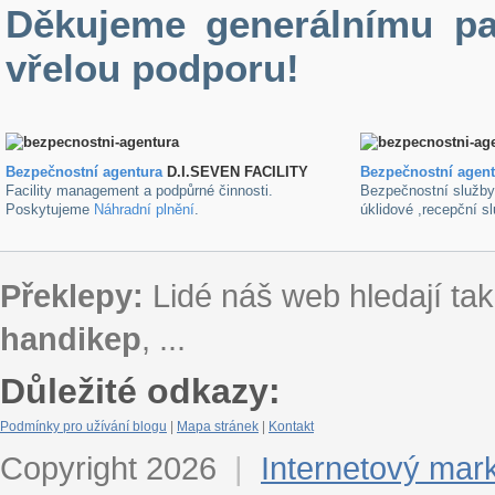
Děkujeme generálnímu pa
vřelou podporu!
Bezpečnostní agentura
D.I.SEVEN FACILITY
B
ezpečnostní agen
Facility management a podpůrné činnosti.
Bezpečnostní služb
Poskytujeme
Náhradní plnění
.
úklidové ,recepční s
Překlepy:
Lidé náš web hledají tak
handikep
, ...
Důležité odkazy:
Podmínky pro užívání blogu
|
Mapa stránek
|
Kontakt
Copyright 2026
|
Internetový mar