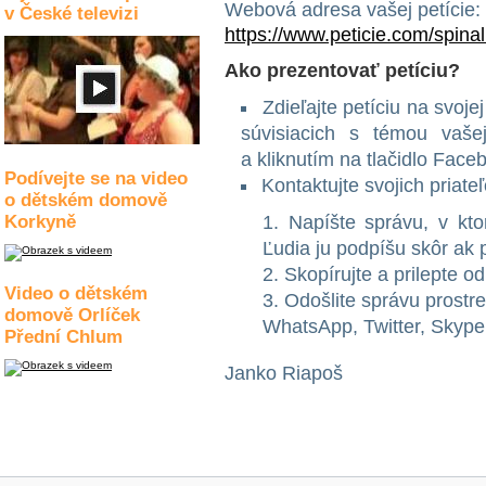
Webová adresa vašej petície:
v České televizi
https://www.peticie.com/spin
Ako prezentovať petíciu?
Zdieľajte petíciu na svo
súvisiacich s témou vašej
a kliknutím na tlačidlo Face
Podívejte se na video
Kontaktujte svojich priate
o dětském domově
Korkyně
Napíšte správu, v ktor
Ľudia ju podpíšu skôr ak p
Skopírujte a prilepte od
Video o dětském
Odošlite správu prost
domově Orlíček
WhatsApp, Twitter, Skype
Přední Chlum
Janko Riapoš