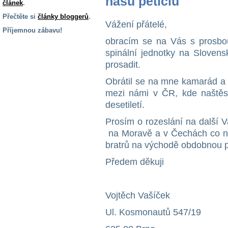
našu petíciu
článek
.
Přečtěte si
články bloggerů
.
Vážení přátelé,
Příjemnou zábavu!
obracím se na Vás s prosbou,
S handicapem
spinální jednotky na Slovensk
na cestách
prosadit.
Obrátil se na mne kamarád a s
Zdraví
a pomůcky
mezi námi v ČR, kde naštěstí
desetiletí.
Vzdělání, práce
Prosím o rozeslání na další V
a příspěvky
na Moravě a v Čechách co nej
bratrů na východě obdobnou p
Náhradní
Předem děkuji
plnění
Vojtěch Vašíček
Rodina a děti
Ul. Kosmonautů 547/19