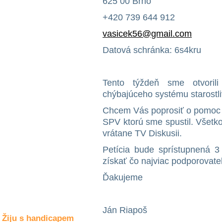
625 00 Brno
Společné zájmy
a volný čas
+420 739 644 912
vasicek56@gmail.com
Kultura a akce
Datová schránka: 6s4kru
Rozhovory
Tento týždeň sme otvori
a příběhy
osobností
chýbajúceho systému starostli
Chcem Vás poprosiť o pomoc p
Sport
zdravotně
SPV ktorú sme spustil. Všetk
postižených
vrátane TV Diskusii.
Žiju s humorem
Petícia bude sprístupnená 
získať čo najviac podporovat
Ďakujeme
Ján Riapoš
Žiju s handicapem