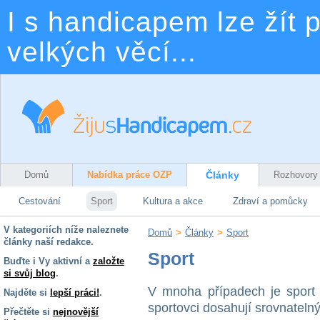
I s handicapem lze žít p
velkých věcí...
Domů
Nabídka práce OZP
Články
Rozhovory
Cestování
Sport
Kultura a akce
Zdraví a pomůcky
V kategoriích níže naleznete
Domů
>
Články
>
Sport
články naší redakce.
Sport
Buďte i Vy aktivní a
založte
si svůj blog
.
V mnoha případech je sport 
Najděte si
lepší práci!
.
sportovci dosahují srovnateln
Přečtěte si
nejnovější