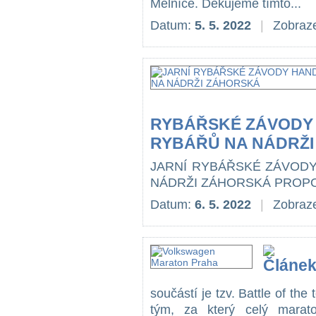
Mělníce. Děkujeme tímto...
Datum:
5. 5. 2022
|
Zobraze
RYBÁŘSKÉ ZÁVODY
RYBÁŘŮ NA NÁDRŽ
JARNÍ RYBÁŘSKÉ ZÁVOD
NÁDRŽI ZÁHORSKÁ PROPOZIC
Datum:
6. 5. 2022
|
Zobraze
součástí je tzv. Battle of th
tým, za který celý marat