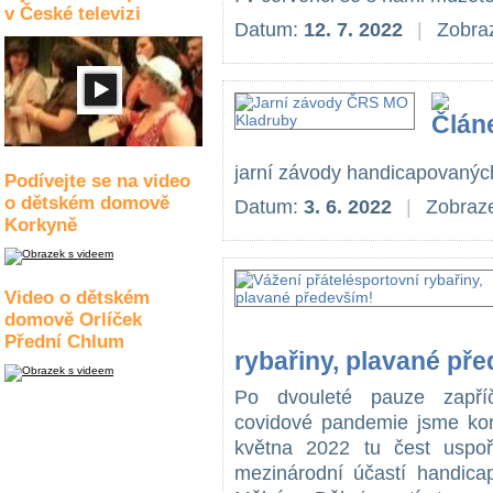
v České televizi
Datum:
12. 7. 2022
|
Zobraz
jarní závody handicapovaných
Podívejte se na video
o dětském domově
Datum:
3. 6. 2022
|
Zobraze
Korkyně
Video o dětském
domově Orlíček
Přední Chlum
rybařiny, plavané př
Po dvouleté pauze zapříč
covidové pandemie jsme ko
května 2022 tu čest uspoř
mezinárodní účastí handica