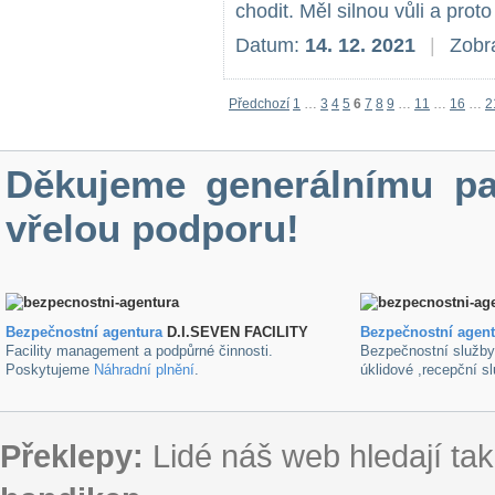
chodit. Měl silnou vůli a proto
Datum:
14. 12. 2021
|
Zobr
Předchozí
1
…
3
4
5
6
7
8
9
…
11
…
16
…
2
Děkujeme generálnímu pa
vřelou podporu!
Bezpečnostní agentura
D.I.SEVEN FACILITY
B
ezpečnostní agen
Facility management a podpůrné činnosti.
Bezpečnostní služb
Poskytujeme
Náhradní plnění
.
úklidové ,recepční s
Překlepy:
Lidé náš web hledají tak