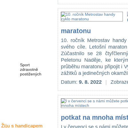
Společné zájmy
a volný čas
Kultura a akce
maratonu
10. ročník Metrostav handy
Rozhovory
svého cíle. Letošní maraton
a příběhy
Zúčastnilo se 28 čtyřčlen
osobností
Peletonu Naděje, ke který
Sport
průběhu maratonu připojit i V
zdravotně
zážitků a jedinečných okamžik
postižených
Datum:
9. 8. 2022
|
Zobraze
Žiju s humorem
potkat na mnoha mís
Žiju s handicapem
I v červenci se s námi můžet