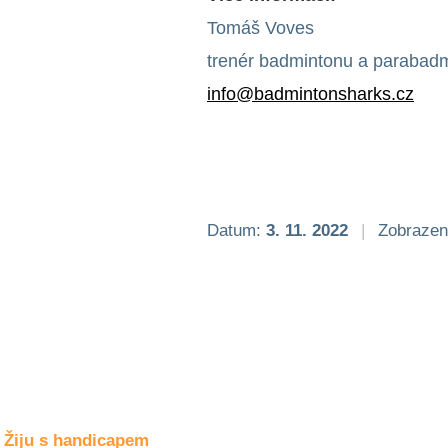
Společné zájmy
a volný čas
Tomáš Voves
trenér badmintonu a parabad
Kultura a akce
info@badmintonsharks.cz
Rozhovory
a příběhy
osobností
Sport
Datum:
3. 11. 2022
|
Zobrazen
zdravotně
postižených
Žiju s humorem
Žiju s handicapem