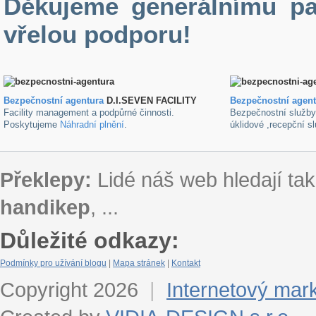
Děkujeme generálnímu pa
vřelou podporu!
Bezpečnostní agentura
D.I.SEVEN FACILITY
B
ezpečnostní agen
Facility management a podpůrné činnosti.
Bezpečnostní služb
Poskytujeme
Náhradní plnění
.
úklidové ,recepční s
Překlepy:
Lidé náš web hledají tak
handikep
, ...
Důležité odkazy:
Podmínky pro užívání blogu
|
Mapa stránek
|
Kontakt
Copyright 2026
|
Internetový mar