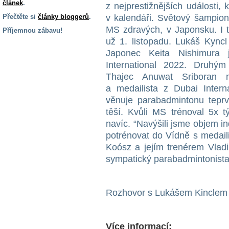
článek
.
z nejprestižnějších události,
Přečtěte si
články bloggerů
.
v kalendáři. Světový šampion
MS zdravých, v Japonsku. I 
Příjemnou zábavu!
už 1. listopadu. Lukáš Kync
S handicapem
Japonec Keita Nishimura
na cestách
International 2022. Druh
Thajec Anuwat Sriboran n
Zdraví
a medailista z Dubai Intern
a pomůcky
věnuje parabadmintonu teprv
těší. Kvůli MS trénoval 5x t
Vzdělání, práce
navíc. “Navýšili jsme objem in
a příspěvky
potrénovat do Vídně s medail
Koósz a jejím trenérem Vlad
sympatický parabadmintonista
Náhradní
plnění
Rozhovor s Lukášem Kinclem
Rodina a děti
Více informací: