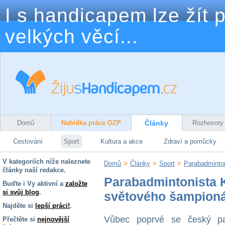
I s handicapem lze žít p
velkých věcí...
Domů
Nabídka práce OZP
Články
Rozhovory
Cestování
Sport
Kultura a akce
Zdraví a pomůcky
V kategoriích níže naleznete
Domů
>
Články
>
Sport
>
Parabadminton
články naší redakce.
Parabadmintonista Ky
Buďte i Vy aktivní a
založte
si svůj blog
.
světového šampion
Najděte si
lepší práci!
.
Vůbec poprvé se český par
Přečtěte si
nejnovější