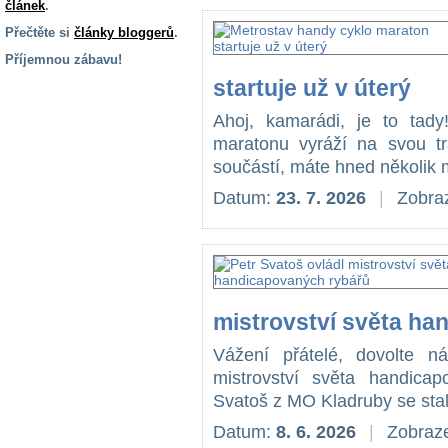
článek
.
Přečtěte si
články bloggerů
.
Příjemnou zábavu!
startuje už v úterý
S handicapem
na cestách
Ahoj, kamarádi, je to tady
maratonu vyráží na svou tr
Zdraví
součástí, máte hned několik m
a pomůcky
Datum:
23. 7. 2026
|
Zobraz
Vzdělání, práce
a příspěvky
Náhradní
mistrovství světa ha
plnění
Vážení přátelé, dovolte 
mistrovství světa handica
Rodina a děti
Svatoš z MO Kladruby se stal
Datum:
8. 6. 2026
|
Zobraze