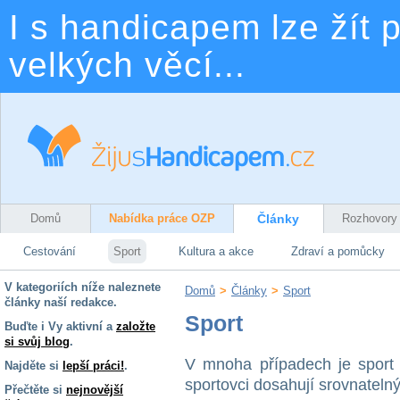
I s handicapem lze žít p
velkých věcí...
Domů
Nabídka práce OZP
Články
Rozhovory
Cestování
Sport
Kultura a akce
Zdraví a pomůcky
V kategoriích níže naleznete
Domů
>
Články
>
Sport
články naší redakce.
Sport
Buďte i Vy aktivní a
založte
si svůj blog
.
V mnoha případech je sport 
Najděte si
lepší práci!
.
sportovci dosahují srovnateln
Přečtěte si
nejnovější