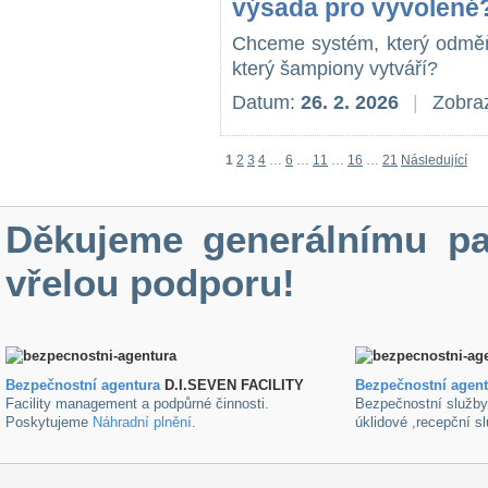
výsada pro vyvolené
Chceme systém, který odmě
který šampiony vytváří?
Datum:
26. 2. 2026
|
Zobraz
1
2
3
4
…
6
…
11
…
16
…
21
Následující
Děkujeme generálnímu pa
vřelou podporu!
Bezpečnostní agentura
D.I.SEVEN FACILITY
B
ezpečnostní agen
Facility management a podpůrné činnosti.
Bezpečnostní služb
Poskytujeme
Náhradní plnění
.
úklidové ,recepční s