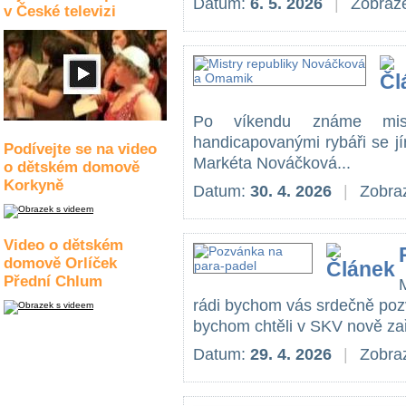
Datum:
6. 5. 2026
|
Zobraze
v České televizi
Po víkendu známe mist
handicapovanými rybáři se j
Podívejte se na video
Markéta Nováčková...
o dětském domově
Korkyně
Datum:
30. 4. 2026
|
Zobraz
Video o dětském
domově Orlíček
Přední Chlum
rádi bychom vás srdečně pozv
bychom chtěli v SKV nově zař
Datum:
29. 4. 2026
|
Zobraz