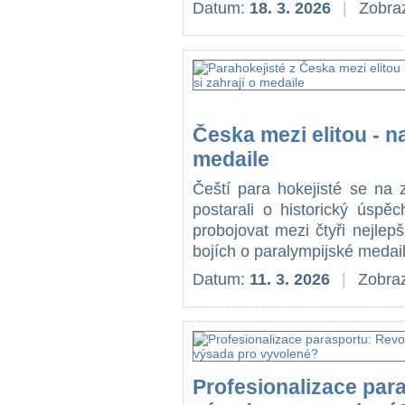
Datum:
18. 3. 2026
|
Zobraz
Česka mezi elitou - n
medaile
Čeští para hokejisté se na z
postarali o historický úspěc
probojovat mezi čtyři nejlepší
bojích o paralympijské medail
Datum:
11. 3. 2026
|
Zobraz
Profesionalizace par