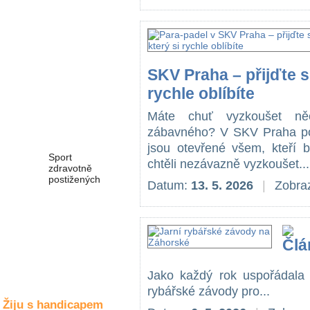
Společné zájmy
a volný čas
Kultura a akce
SKV Praha – přijďte s
rychle oblíbíte
Rozhovory
Máte chuť vyzkoušet ně
a příběhy
osobností
zábavného? V SKV Praha pok
jsou otevřené všem, kteří b
Sport
chtěli nezávazně vyzkoušet...
zdravotně
postižených
Datum:
13. 5. 2026
|
Zobraz
Žiju s humorem
Jako každý rok uspořádala 
rybářské závody pro...
Žiju s handicapem