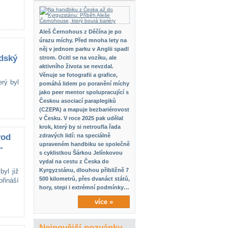
Aleš Černohous z Děčína je po
úrazu míchy. Před mnoha lety na
něj v jednom parku v Anglii spadl
dský
strom. Ocitl se na vozíku, ale
aktivního života se nevzdal.
Věnuje se fotografii a grafice,
rý byl
pomáhá lidem po poranění míchy
jako peer mentor spolupracující s
Českou asociací paraplegiků
(CZEPA) a mapuje bezbariérovost
v Česku. V roce 2025 pak udělal
krok, který by si netroufla řada
vod
zdravých lidí: na speciálně
upraveném handbiku se společně
-
s cyklistkou Šárkou Jelínkovou
vydal na cestu z Česka do
Kyrgyzstánu, dlouhou přibližně 7
byl již
500 kilometrů, přes dvanáct států,
řináší
hory, stepi i extrémní podmínky…
více »
Nejnovější pozvánky