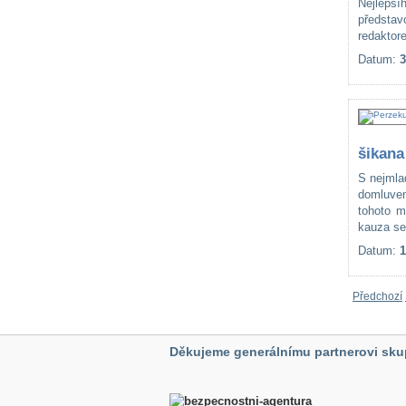
Nejlepš
předsta
redaktor
Datum:
3
šikana
S nejmla
domluven
tohoto m
kauza se
Datum:
1
Předchozí
Děkujeme generálnímu partnerovi sku