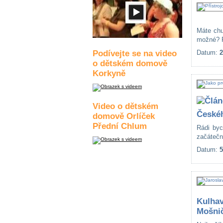
Máte chu
možné? Př
Podívejte se na video
Datum:
2
o dětském domově
Korkyně
Video o dětském
České
domově Orlíček
Přední Chlum
Rádi byc
začátečn
Datum:
5
Kulhav
Mošni