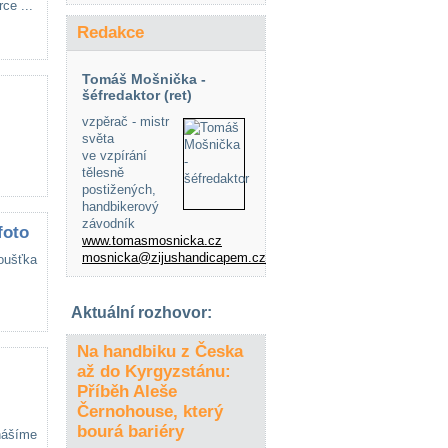
ce ...
Redakce
Tomáš Mošnička -
šéfredaktor (ret)
vzpěrač - mistr
světa
ve vzpírání
tělesně
postižených,
handbikerový
závodník
foto
www.tomasmosnicka.cz
mosnicka@zijushandicapem.cz
oušťka
Aktuální rozhovor:
Na handbiku z Česka
až do Kyrgyzstánu:
Příběh Aleše
Černohouse, který
bourá bariéry
inášíme