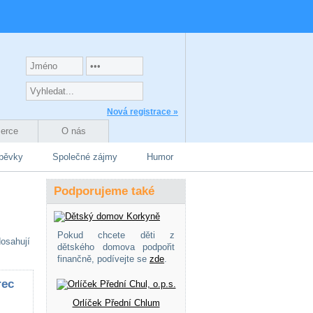
Nová registrace »
zerce
O nás
spěvky
Společné zájmy
Humor
Podporujeme také
Pokud chcete děti z
osahují
dětského domova podpořit
finančně, podívejte se
zde
.
rec
Orlíček Přední Chlum