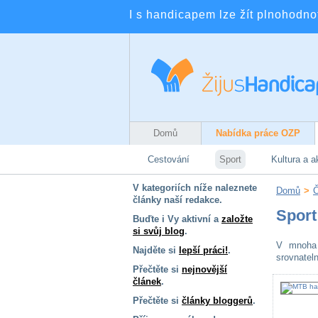
I s handicapem lze žít plnohodnotn
Domů
Nabídka práce OZP
Cestování
Sport
Kultura a a
V kategoriích níže naleznete
Domů
>
Č
články naší redakce.
Sport
Buďte i Vy aktivní a
založte
si svůj blog
.
V mnoha 
Najděte si
lepší práci!
.
srovnatel
Přečtěte si
nejnovější
článek
.
Přečtěte si
články bloggerů
.