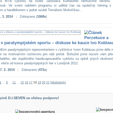
ího MTB cyklistu na světě Jaroslava Kulhavého nemusíme nikomu 
vovat. Ve svém nabitém programu si udělal čas na společný tréning s
em a handbikerem v jedné osobě Tomášem Mošničkou...
. 3. 2014
|
Zobrazeno (
1068x
)
Perzekuce a
 v paralympijském sportu – diskuse ke kauze Ivo Koblas
dším paralympijským reprezentantem v cyklistice Ivem Koblasou jsme déle n
i na motivačním rozhovoru pro náš portál. Bohužel jsme nuceni vám před
ladého, ale úspěšného handicapovaného cyklistu za úplně jiných okolností
 vleče od konce paralympijských her v Londýně 2012.
7. 2. 2014
|
Zobrazeno (
472x
)
1
…
6
…
11
…
15
16
17
18
19
20
21
Následující
pině D.I.SEVEN za vřelou podporu!