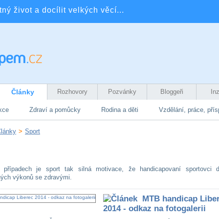
ý život a docílit velkých věcí...
Články
Rozhovory
Pozvánky
Bloggeři
In
kce
Zdraví a pomůcky
Rodina a děti
Vzdělání, práce, pří
lánky
>
Sport
případech je sport tak silná motivace, že handicapovaní sportovci d
ných výkonů se zdravými.
MTB handicap Libe
2014 - odkaz na fotogalerii