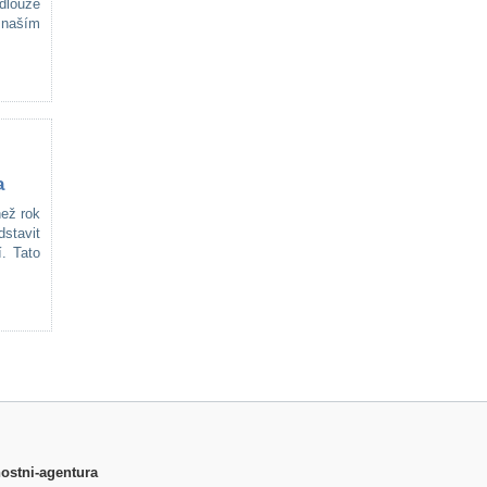
dlouze
 naším
a
ež rok
stavit
. Tato