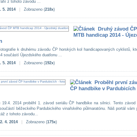
rafií z tohoto závodu ...
. 5. 2014
|
Zobrazeno (
218x
)
Druhý závod ČP
MTB handicap 2014 - Újez
n
fotografie k druhému závodu ČP horských kol handicapovaných cyklistů, kte
14 součástí Újezdského duatlonu ...
. 5. 2014
|
Zobrazeno (
192x
)
Proběhl první zá
ČP handbike v Pardubicích 
 19.4. 2014 proběhl 1. závod seriálu ČP handbike na silnici. Tento závod 
 součástí běžeckého Pardubického vinařského půlmaratónu. Náš portál vám p
táž z tohoto závodu...
2. 4. 2014
|
Zobrazeno (
175x
)