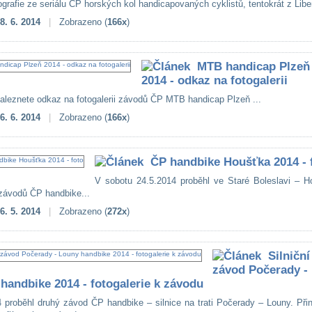
ografie ze seriálu ČP horských kol handicapovaných cyklistů, tentokrát z Liber
8. 6. 2014
|
Zobrazeno (
166x
)
MTB handicap Plzeň
2014 - odkaz na fotogalerii
naleznete odkaz na fotogalerii závodů ČP MTB handicap Plzeň ...
6. 6. 2014
|
Zobrazeno (
166x
)
ČP handbike Houšťka 2014 - 
V sobotu 24.5.2014 proběhl ve Staré Boleslavi – H
 závodů ČP handbike...
6. 5. 2014
|
Zobrazeno (
272x
)
Silniční
závod Počerady -
handbike 2014 - fotogalerie k závodu
4 proběhl druhý závod ČP handbike – silnice na trati Počerady – Louny. Př