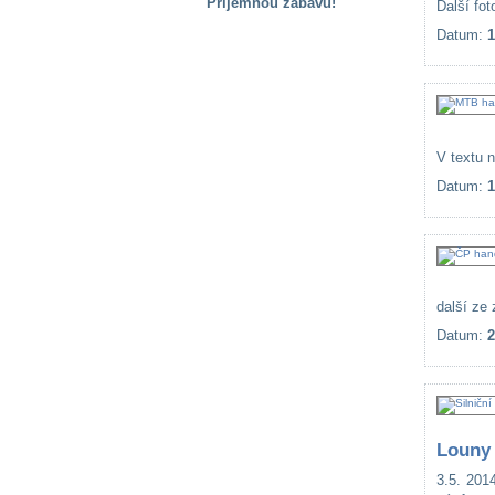
Příjemnou zábavu!
Další fot
Datum:
1
S handicapem
na cestách
Zdraví
a pomůcky
V textu 
Datum:
1
Vzdělání, práce
a příspěvky
Náhradní
plnění
další ze
Datum:
2
Rodina a děti
Společné zájmy
Louny 
a volný čas
3.5. 201