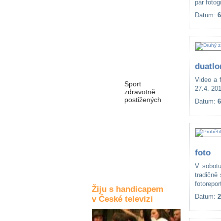
pár fotog
Kultura a akce
Datum:
6
Rozhovory
a příběhy
osobností
duatlo
Video a 
Sport
27.4. 20
zdravotně
postižených
Datum:
6
Žiju s humorem
foto
V sobotu
tradičně
fotorepor
Žiju s handicapem
Datum:
2
v České televizi