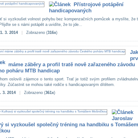
Přístrojové potápění
handicapovaných
ť si vyzkoušet volnost pohybu bez kompenzačních pomůcek a myslíte, že t
ijďte se s námi potápět a uvidíte, že to jde...
1. 3. 2014
|
Zobrazeno (
316x
)
Ja
prv
máme záběry a profil tratě nově zařazeného závodu
ho poháru MTB handicap
hom oslovili zájemce o tento sport. Trať je totiž svým profilem zvládnuteln
íky. Zúčastnit se mohou také rodiče s handicapovaným dítětem.
. 3. 2014
|
Zobrazeno (
361x
)
Jaroslav
ý si vyzkoušel společný tréning na handbiku s Tomáše
čkou