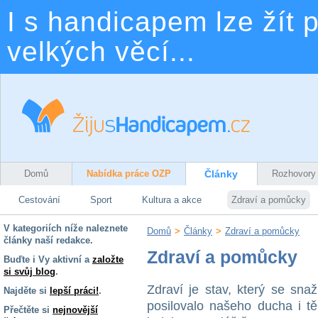
I s handicapem lze žít p
velkých věcí...
Domů
Nabídka práce OZP
Články
Rozhovory
Cestování
Sport
Kultura a akce
Zdraví a pomůcky
V kategoriích níže naleznete
Domů
>
Články
>
Zdraví a pomůcky
články naší redakce.
Zdraví a pomůcky
Buďte i Vy aktivní a
založte
si svůj blog
.
Zdraví je stav, který se sna
Najděte si
lepší práci!
.
posilovalo našeho ducha i t
Přečtěte si
nejnovější