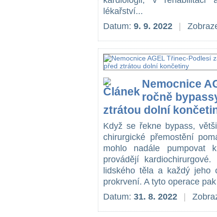
kardiologii, v rehabilita
lékařství...
Datum:
9. 9. 2022
|
Zobraze
Nemocnice AG
ročně bypassy
ztrátou dolní končeti
Když se řekne bypass, většin
chirurgické přemostění pomá
mohlo nadále pumpovat kr
provádějí kardiochirurgové
lidského těla a každý jeho 
prokrvení. A tyto operace pak
Datum:
31. 8. 2022
|
Zobraz