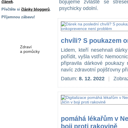
bojujeme zvláště se stre
článek
.
psychicky odolní.
Přečtěte si
články bloggerů
.
Příjemnou zábavu!
S handicapem
na cestách
chvíli? S poukazem 
Zdraví
Lidem, kteří nesehnali dárk
a pomůcky
pořídit, vyšla vstříc Nemocn
připravila dárkové poukazy 
Vzdělání, práce
navíc zdravotní pojišťovny při
a příspěvky
Datum:
8. 12. 2022
|
Zobraz
Náhradní
plnění
Rodina a děti
pomáhá lékařům v Ne
boji proti rakovině