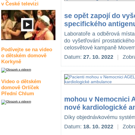
v České televizi
se opět zapojí do vyš
specifického antigen
Laboratoře a odběrová místa
do vyšetřování prostatickéh
celosvětové kampaně Movemb
Podívejte se na video
o dětském domově
Datum:
27. 10. 2022
|
Zobr
Korkyně
Video o dětském
domově Orlíček
Přední Chlum
mohou v Nemocnici A
nové kardiologické 
Díky objednávkovému systému
Datum:
18. 10. 2022
|
Zobr