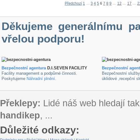
Předchozí
1
…
3
4
5
6
7
8
9
…
12
…
17
…
2
Děkujeme generálnímu pa
vřelou podporu!
Bezpečnostní agentura
D.I.SEVEN FACILITY
B
ezpečnostní agen
Facility management a podpůrné činnosti.
Bezpečnostní služb
Poskytujeme
Náhradní plnění
.
úklidové ,recepční s
Překlepy:
Lidé náš web hledají tak
handikep
, ...
Důležité odkazy: