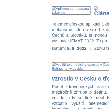
Telemedicínskou aplikaci Ski
melanomu, kterou si od začá
Čechů a Slováků, si mohou v
výstavy LIFMAT 2022. Ta prob
Datum:
9. 9. 2022
|
Zobraze
vzrostlo v Česku o tře
Počet zdravotnických zaříze
meziročně zhruba o třetinu.
covidu, kdy se lidé mnohdy 
vzrostlo využití telemedic