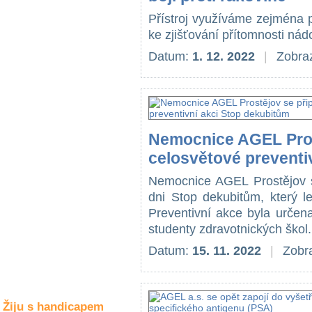
Společné zájmy
a volný čas
Přístroj využíváme zejména p
ke zjišťování přítomnosti nádor
Datum:
1. 12. 2022
|
Zobraz
Kultura a akce
Rozhovory
a příběhy
osobností
Nemocnice AGEL Prost
celosvětové preventi
Sport
zdravotně
Nemocnice AGEL Prostějov se
postižených
dni Stop dekubitům, který le
Žiju s humorem
Preventivní akce byla určena
studenty zdravotnických škol.
Datum:
15. 11. 2022
|
Zobra
Žiju s handicapem