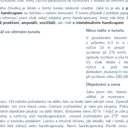
yzkoušet stav, který zažívá parašutista od vyskočení z letadla do otevření 
ého člověka je létání v tomto tunelu relativně snadné. Jaké to je ale
z 
s handicapem
se dočtete v našem testování. V tomto případě z pohledu para
h informací jsem však nebyl zdaleka první handicapovaný, který zde létal. 
ě postižení, amputáři, vozíčkáři,
ale i lidé
s intelektuálním handicapem
.
Něco málo o tunelu
V proskleném letovém
o průměru 4,3 m a c
výšce 14 m proudí 
rychlostí až 270 km/h,
opravdu rychlost a síla h
Vy však létáte v be
výšce a pod neus
dohledem zkušených inst
při rychlosti větru 180-1
Objednání a cena
Jako první věc, kterou
udělat, je rezervace
času. Od vašeho požadavku na délku letu se bude také odvíjet cena. Zpravidl
létáte, tím více klesá cena. Cenové zvýhodnění je také pro skupiny. Pokud
štěvě objednáte poukaz na další létání, dostanete slevu 50 %. I když je zde 
hotný a vstřícný vůči handicapovaným, cenové zvýhodnění pro ZTP není
ako u seskoku padákem. Laicky a stručně řečeno, jak letadlu, tak i tunelu j
něm létá zdravý nebo handicapovaný. Navíc handicapovaný člověk musí 