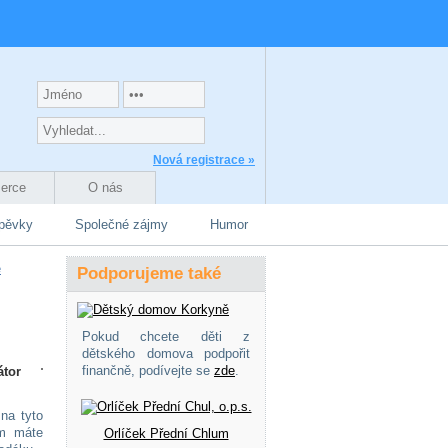
Nová registrace »
zerce
O nás
spěvky
Společné zájmy
Humor
é
Podporujeme také
Pokud chcete děti z
dětského domova podpořit
finančně, podívejte se
zde
.
átor
na tyto
ém máte
Orlíček Přední Chlum