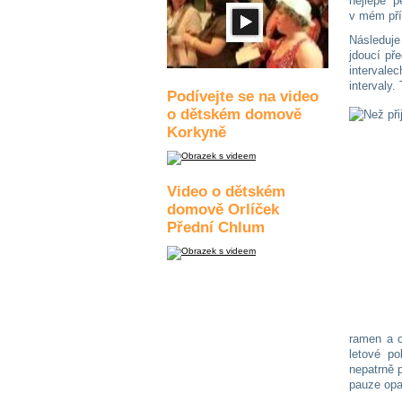
nejlépe p
v mém pří
Následuje
jdoucí př
intervale
intervaly
Podívejte se na video
o dětském domově
Korkyně
Video o dětském
domově Orlíček
Přední Chlum
ramen a o
letové po
nepatrně p
pauze opa