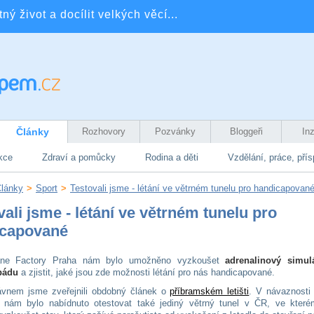
ý život a docílit velkých věcí...
Články
Rozhovory
Pozvánky
Bloggeři
In
kce
Zdraví a pomůcky
Rodina a děti
Vzdělání, práce, pří
lánky
>
Sport
>
Testovali jsme - létání ve větrném tunelu pro handicapovan
vali jsme - létání ve větrném tunelu pro
icapované
ane Factory Praha nám bylo umožněno vyzkoušet
adrenalinový simul
pádu
a zjistit, jaké jsou zde možnosti létání pro nás handicapované.
vnem jsme zveřejnili obdobný článek o
příbramském letišti
. V návaznosti 
 nám bylo nabídnuto otestovat také jediný větrný tunel v ČR, ve kter