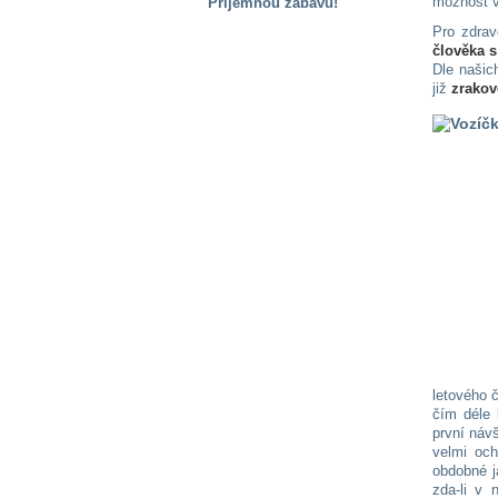
možnost v
Příjemnou zábavu!
Pro zdrav
S handicapem
člověka 
na cestách
Dle našic
již
zrakov
Zdraví
a pomůcky
Vzdělání, práce
a příspěvky
Náhradní
plnění
Rodina a děti
letového 
čím déle 
první náv
Společné zájmy
velmi oc
a volný čas
obdobné j
zda-li v 