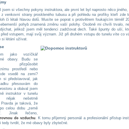
jmy
 jsem si všechny pokyny instruktora, ale první let byl naprosto něco jiného,
 z venkovní strany proskleného tubusu a při pohledu na profíky kteří zde t
oh či létali hlavou dolů. Musíte se poprat s protivětrem foukajícím téměř 
ebemenší pohyb znamená změnu vaší polohy. Osobně mi chvíli trvalo, n
ak dýchat, jelikož jsem měl tendenci zadržovat dech. Také špunty do uší, k
 před vstupem, mají svůj význam. Již při druhém vstupu do tunelu víte co 
 si létání užívat.
se
em jako vozíčkář
elné obavy. Budu se
 přizpůsobit
tnímu prostředí nebo
kde vsedě na zemi?
 si představoval, jak
adku přesouvám do
prostoru a obával jsem
ě instruktor v tunelu
l nějak nešetrně
 Pravda je taková, že
po celou dobu „země
ul“. Jinak řečeno,
 rovnou do vzduchu
. K tomu příjemný personál a profesionální přístup inst
i tedy tvrdit, že mé obavy byly zbytečné.