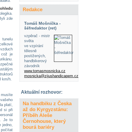
padáku.
pohledu
Redakce
plegika.
Byli zde
Tomáš Mošnička -
šéfredaktor (ret)
vzpěrač - mistr
 tunelu
světa
elkové
ve vzpírání
vzduch
tělesně
 což je
postižených,
urikánu.
handbikerový
zpečné
závodník
tálým
www.tomasmosnicka.cz
ruktorů
mosnicka@zijushandicapem.cz
90 km/h.
Aktuální rozhovor:
 musíte
 vašeho
Na handbiku z Česka
a platí,
až do Kyrgyzstánu:
 si při
personál
Příběh Aleše
. Je to
Černohouse, který
e jedno,
bourá bariéry
počítat