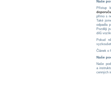
Naše po
Přístup 
doporuč
přímo s n
Také jsme
odpadla p
Později j
dílů vozí
Pokud ně
vyzkoušet
Článek o 
Naše po
Naše pod
a instruk
cenných i