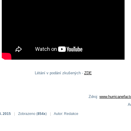
Létání v podání zkušených -
ZDE
Zdroj:
www.hurricanefact
Au
3. 2015
|
Zobrazeno (
854x
)
|
Autor: Redakce