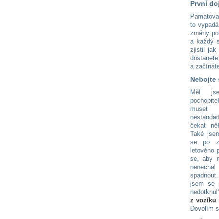
První do
Pamatoval
to vypadá
změny pol
a každý s
zjistil j
dostanete
a začínáte
Nebojte 
Měl js
pochopit
muset
nestandar
čekat ně
Také jsem
se po z
letového 
se, aby m
nenecha
spadnout.
jsem se 
nedotkn
z vozíku
Dovolím s