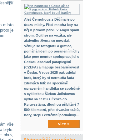
esnější
Aleš Černohous z Děčína je po
to místo
úrazu míchy. Před mnoha lety na
proto je
něj v jednom parku v Anglii spadl
em.
strom. Ocitl se na vozíku, ale
aktivního života se nevzdal.
Věnuje se fotografii a grafice,
pomáhá lidem po poranění míchy
jako peer mentor spolupracující s
Českou asociací paraplegiků
(CZEPA) a mapuje bezbariérovost
v Česku. V roce 2025 pak udělal
krok, který by si netroufla řada
zdravých lidí: na speciálně
upraveném handbiku se společně
s cyklistkou Šárkou Jelínkovou
vydal na cestu z Česka do
Kyrgyzstánu, dlouhou přibližně 7
500 kilometrů, přes dvanáct států,
hory, stepi i extrémní podmínky…
více »
 vám vše
a brýle.
e obuv,
Nejnovější pozvánky