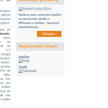
ci, ale
 skupinu
 jakých
Nedávno jsem vyzkoušel rybaření
inutové
na sportovním rybníku v
chybách.
Příčovech u Sedlčan - Sportovní
rybník Bobrník...
se již
 tunelu
.
Vstupte »
s mým
em, na
Nejaktivnější blogeři
 až do
o 1,5
vstupu
Kateřina
bývající
 sklem,
rostor
Tomáš
přímo do
t větru
 na vás
se jen
 kolem
zují do
tak vás
o krátké