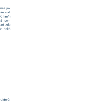
 než jak
rénovali
200 km/h
ež jsem
teré zde
vás čeká
ruktorů.