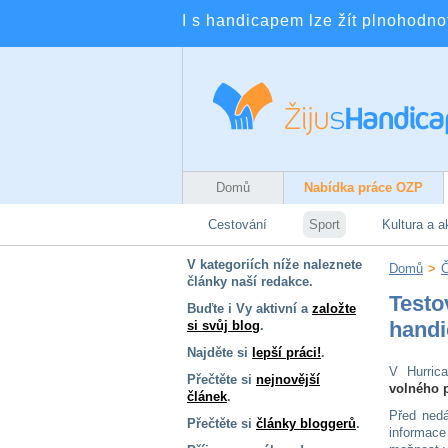
I s handicapem lze žít plnohodnotn
Domů
Nabídka práce OZP
Cestování
Sport
Kultura a a
V kategoriích níže naleznete
Domů
>
Č
články naší redakce.
Testo
Buďte i Vy aktivní a
založte
hand
si svůj blog
.
Najděte si
lepší práci!
.
V Hurric
Přečtěte si
nejnovější
volného 
článek
.
Před nedá
Přečtěte si
články bloggerů
.
informace