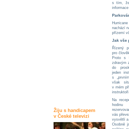
s tím, že
Kultura a akce
informace
Parkován
Hurricane 
Rozhovory
nachází n
a příběhy
přízemí v
osobností
Jak vše 
Řízený p
Sport
pro člově
zdravotně
Proto s 
postižených
zdravým z
do prosk
Žiju s humorem
jeden ins
s „první
však sit
v mém pří
instruktoř
Na recep
hodin
rezervov
Žiju s handicapem
vás převe
v České televizi
vysvětlí 
Osobně js