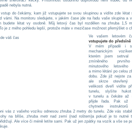
evné šněrovací kecky. Přítomnost osobního doprovodu není vůbec od vě
padě nebyla nutná.
 vstup do čekárny, kam již vstupujete se svou skupinou a vidíte zde létat
ed vámi. Na monitoru sledujete, v jakém čase jde na řadu vaše skupina a v
ch budete létat vy osobně. Můj letový čas byl rozdělen na zhruba 1,5 m
. To je z mého pohledu lepší, protože máte v mezičase možnost přemýšlet o 
Ve vašem letovém ča
vstupujete do předsíně
V mém případě i 
mechanickým vozík
kterém jsem setrval
zmíněného prvníh
minutového letového 
a mimo létání po celou z
dobu. Zde již nejste za
ale skrze otevřený p
velikosti dveří vidíte 
tunelu, slyšíte huko
v tunelu a čekáte až
přijde řada. Pak už 
chytnete instruktorů
ni vás z vašeho vozíku odnesou zhruba 2 metry do tunelu. Zde vás stabili
lohy na břiše, zhruba metr nad zemí (nad roštem)a pokud je to nutné 
řidržují. Ale více či méně letíte sami. Pak už jen zpátky na vozík a vše se p
kuje.