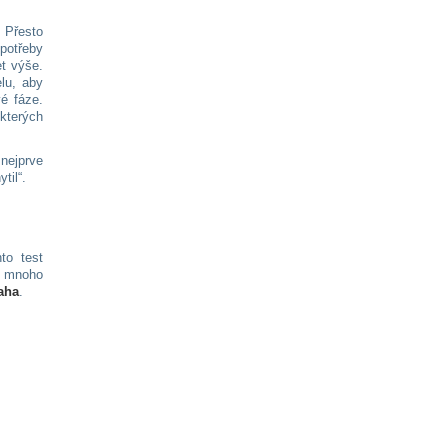
 Přesto
 potřeby
t výše.
lu, aby
é fáze.
ěkterých
nejprve
til“.
to test
m mnoho
aha
.