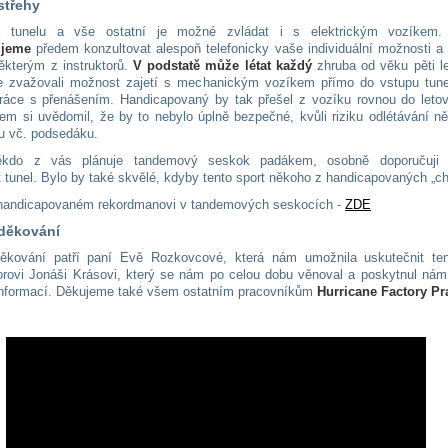
střehy
k tunelu a vše ostatní je možné zvládat i s elektrickým vozíkem.
ujeme
předem konzultovat alespoň telefonicky vaše individuální možnosti a
ěkterým z instruktorů.
V podstatě může létat každý
zhruba od věku pěti le
 zvažovali možnost zajetí s mechanickým vozíkem přímo do vstupu tune
ráce s přenášením. Handicapovaný by tak přešel z vozíku rovnou do letov
sem si uvědomil, že by to nebylo úplně bezpečné, kvůli riziku odlétávání n
ku vč. podsedáku.
kdo z vás plánuje tandemový seskok padákem, osobně doporučuji 
 tunel. Bylo by také skvělé, kdyby tento sport někoho z handicapovaných „chy
handicapovaném rekordmanovi v tandemových seskocích -
ZDE
děkování
ěkování patří paní Evě Rozkovcové, která nám umožnila uskutečnit ten
torovi Jonáši Krásovi, který se nám po celou dobu věnoval a poskytnul ná
nformací. Děkujeme také všem ostatním pracovníkům
Hurricane
Factory
Pr