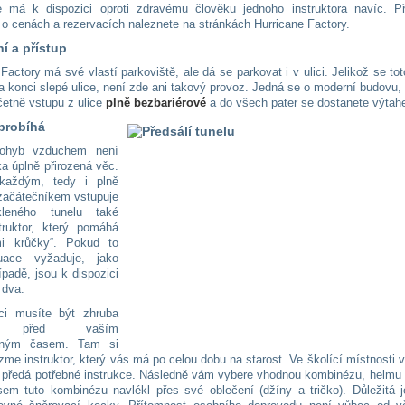
 má k dispozici oproti zdravému člověku jednoho instruktora navíc. Př
 o cenách a rezervacích naleznete na stránkách Hurricane Factory.
í a přístup
Factory má své vlastí parkoviště, ale dá se parkovat i v ulici. Jelikož se to
a konci slepé ulice, není zde ani takový provoz. Jedná se o moderní budovu, 
četně vstupu z ulice
plně bezbariérové
a do všech pater se dostanete výtah
probíhá
ohyb vzduchem není
ka úplně přirozená věc.
každým, tedy i plně
ačátečníkem vstupuje
leného tunelu také
truktor, který pomáhá
mi krůčky“. Pokud to
uace vyžaduje, jako
padě, jsou k dispozici
i dva.
ci musíte být zhruba
u před vaším
aným časem. Tam si
zme instruktor, který vás má po celou dobu na starost. Ve školící místnosti
a předá potřebné instrukce. Následně vám vybere vhodnou kombinézu, helmu 
em tuto kombinézu navlékl přes své oblečení (džíny a tričko). Důležitá j