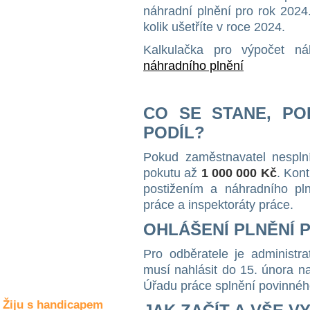
Společné zájmy
náhradní plnění pro rok 2024.
a volný čas
kolik ušetříte v roce 2024.
Kalkulačka pro výpočet n
Kultura a akce
náhradního plnění
Rozhovory
CO SE STANE, PO
a příběhy
osobností
PODÍL?
Pokud zaměstnavatel nesplní
Sport
zdravotně
pokutu až
1 000 000 Kč
. Kon
postižených
postižením a náhradního pln
práce a inspektoráty práce.
Žiju s humorem
OHLÁŠENÍ PLNĚNÍ 
Pro odběratele je administr
musí nahlásit do 15. února n
Úřadu práce splnění povinnéh
Žiju s handicapem