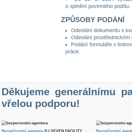
o splnění povinného podílu.
ZPŮSOBY
PODÁNÍ
Odeslání dokumentu s kva
Odeslání prostřednictvím
Podání formuláře v listin
práce.
Děkujeme generálnímu pa
vřelou podporu!
Bezpečnostní agentura
D.I.SEVEN FACILITY
B
ezpečnostní agen