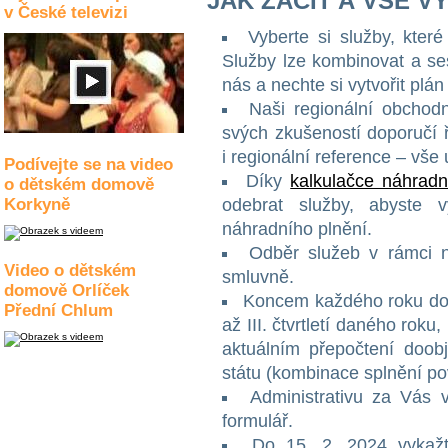
JAK ZAČÍT A VŠE V
v České televizi
Vyberte si služby, kter
Služby lze kombinovat a sest
nás a nechte si vytvořit plá
Naši regionální obchod
svých zkušeností doporučí
i regionální reference – vše
Podívejte se na video
Díky
kalkulačce náhradn
o dětském domově
Korkyně
odebrat služby, abyste 
náhradního plnění.
Odběr služeb v rámci 
Video o dětském
smluvně.
domově Orlíček
Koncem každého roku doc
Přední Chlum
až III. čtvrtletí daného roku
aktuálním přepočtení doob
státu (kombinace splnění po
Administrativu za Vás 
formulář.
Do 15. 2. 2024 vykažt