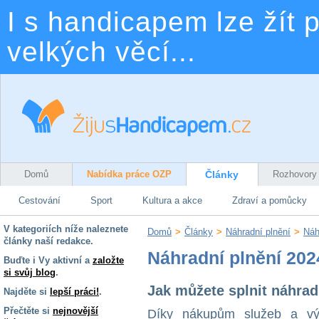
I s handicapem lze žít p
velkých věcí...
Domů
Nabídka práce OZP
Články
Rozhovory
Cestování
Sport
Kultura a akce
Zdraví a pomůcky
V kategoriích níže naleznete
Domů
>
Články
>
Náhradní plnění
>
Náh
články naší redakce.
Náhradní plnění 202
Buďte i Vy aktivní a
založte
si svůj blog
.
Jak můžete splnit náhrad
Najděte si
lepší práci!
.
Přečtěte si
nejnovější
Díky nákupům služeb a výr