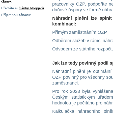
článek
.
pracovníky OZP, podpoříte nej
Přečtěte si
články bloggerů
.
daňové úspory ve formě náhra
Příjemnou zábavu!
Náhradní plnění lze splni
S handicapem
kombinací:
na cestách
Přímým zaměstnáním OZP
Odběrem služeb v rámci náhr
Zdraví
a pomůcky
Odvodem ze státního rozpočt
Vzdělání, práce
Jak lze tedy povinný podíl 
a příspěvky
Náhradní plnění je optimální
OZP povinný pro všechny souk
Náhradní
plnění
zaměstnanci.
Pro rok 2023 byla vyhlášena
Rodina a děti
Českým statistickým úřade
hodnotou je počítáno pro náhr
Kalkulačka náhradního plně