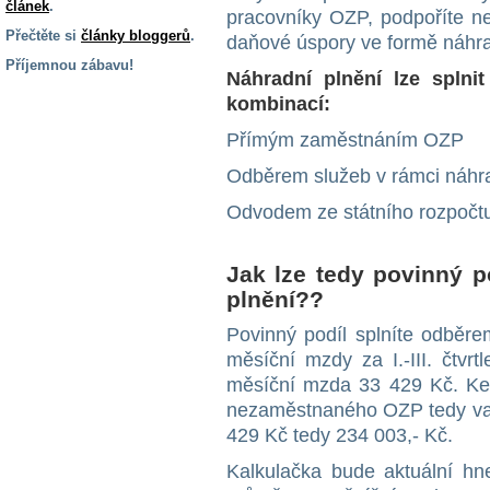
článek
.
pracovníky OZP, podpoříte nej
Přečtěte si
články bloggerů
.
daňové úspory ve formě náhra
Příjemnou zábavu!
Náhradní plnění lze splni
S handicapem
kombinací:
na cestách
Přímým zaměstnáním OZP
Odběrem služeb v rámci náhr
Zdraví
a pomůcky
Odvodem ze státního rozpočt
Vzdělání, práce
Jak lze tedy povinný p
a příspěvky
plnění??
Povinný podíl splníte odběr
Náhradní
plnění
měsíční mzdy za I.-III. čtvr
měsíční mzda 33 429 Kč. Ke 
nezaměstnaného OZP tedy vaše
Rodina a děti
429 Kč tedy 234 003,- Kč.
Kalkulačka bude aktuální hne