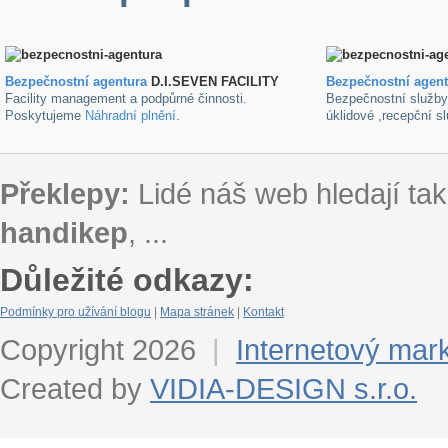
Bezpečnostní agentura
D.I.SEVEN FACILITY
B
ezpečnostní agen
Facility management a podpůrné činnosti.
Bezpečnostní služb
Poskytujeme
Náhradní plnění
.
úklidové ,recepční s
Překlepy:
Lidé náš web hledají tak
handikep
, ...
Důležité odkazy:
Podmínky pro užívání blogu
|
Mapa stránek
|
Kontakt
Copyright 2026
|
Internetový mar
Created by
VIDIA-DESIGN s.r.o.