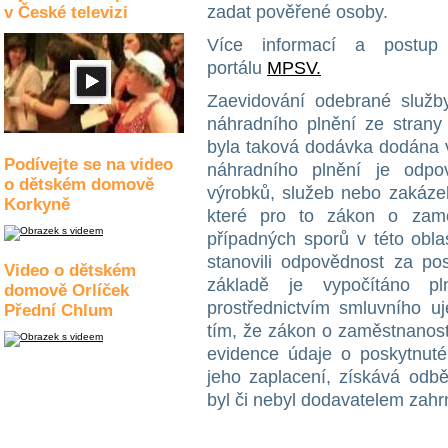
zadat pověřené osoby.
v České televizi
Více informací a postup 
portálu
MPSV.
Zaevidování odebrané služ
náhradního plnění ze strany 
byla taková dodávka dodána v
Podívejte se na video
náhradního plnění je odpo
o dětském domově
výrobků, služeb nebo zakáze
Korkyně
které pro to zákon o zamě
případných sporů v této obla
stanovili odpovědnost za pos
Video o dětském
základě je vypočítáno pl
domově Orlíček
prostřednictvím smluvního u
Přední Chlum
tím, že zákon o zaměstnanosti
evidence údaje o poskytnut
jeho zaplacení, získává odbě
byl či nebyl dodavatelem zahr