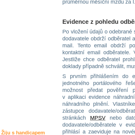
průměrnou měsíční mzdu za I. a
Společné zájmy
a volný čas
Evidence z pohledu odbě
Kultura a akce
Po vložení údajů o odebrané 
dodavatele obdrží odběratel 
mail. Tento email obdrží p
Rozhovory
a příběhy
kontaktní email odběratele.
osobností
Jestliže chce odběratel proh
doklady případně schválit, mus
Sport
zdravotně
S prvním přihlášením do e
postižených
jednotného portálového řeš
možnost předat pověření p
Žiju s humorem
v aplikaci evidence náhradní
náhradního plnění. Vlastník
zástupce dodavatele/odběr
stránkách
MPSV
nebo dato
dodavatele/odběratele v evi
přihlásí a zaeviduje na nov
Žiju s handicapem