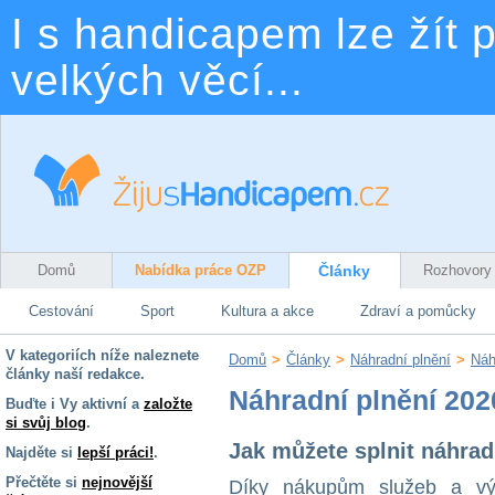
I s handicapem lze žít p
velkých věcí...
Domů
Nabídka práce OZP
Články
Rozhovory
Cestování
Sport
Kultura a akce
Zdraví a pomůcky
V kategoriích níže naleznete
Domů
>
Články
>
Náhradní plnění
>
Náh
články naší redakce.
Náhradní plnění 202
Buďte i Vy aktivní a
založte
si svůj blog
.
Jak můžete splnit náhrad
Najděte si
lepší práci!
.
Přečtěte si
nejnovější
Díky nákupům služeb a výr