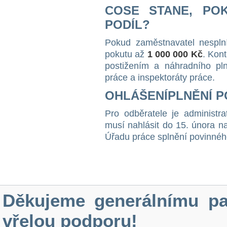
CO
SE STANE, PO
PODÍL?
Pokud zaměstnavatel nesplní
pokutu až
1 000 000 Kč
. Kon
postižením a náhradního pln
práce a inspektoráty práce.
OHLÁŠENÍ
PLNĚNÍ 
Pro odběratele je administr
musí nahlásit do 15. února n
Úřadu práce splnění povinnéh
Děkujeme generálnímu pa
vřelou podporu!