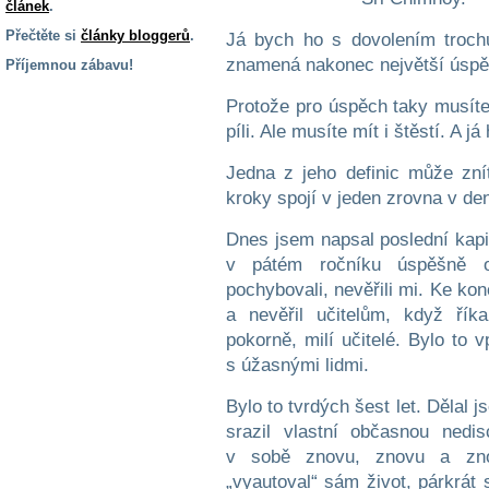
článek
.
Přečtěte si
články bloggerů
.
Já bych ho s dovolením trochu
znamená nakonec největší úspě
Příjemnou zábavu!
S handicapem
Protože pro úspěch taky musíte
na cestách
píli. Ale musíte mít i štěstí. A 
Jedna z jeho definic může zní
Zdraví
a pomůcky
kroky spojí v jeden zrovna v den
Dnes jsem napsal poslední kapit
Vzdělání, práce
v pátém ročníku úspěšně 
a příspěvky
pochybovali, nevěřili mi. Ke ko
a nevěřil učitelům, když řík
Náhradní
pokorně, milí učitelé. Bylo to 
plnění
s úžasnými lidmi.
Bylo to tvrdých šest let. Dělal 
Rodina a děti
srazil vlastní občasnou nedis
v sobě znovu, znovu a zno
„vyautoval“ sám život, párkrát 