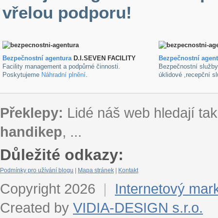
vřelou podporu!
Bezpečnostní agentura
D.I.SEVEN FACILITY
B
ezpečnostní agen
Facility management a podpůrné činnosti.
Bezpečnostní služb
Poskytujeme
Náhradní plnění
.
úklidové ,recepční s
Překlepy:
Lidé náš web hledají tak
handikep
, ...
Důležité odkazy:
Podmínky pro užívání blogu
|
Mapa stránek
|
Kontakt
Copyright 2026
|
Internetový mar
Created by
VIDIA-DESIGN s.r.o.