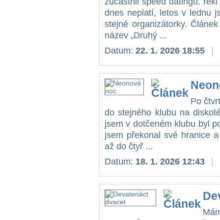
zúčastnil speed datingu, řekl 
dnes neplatí, letos v lednu j
stejné organizátorky. Článe
název „Druhý ...
Datum:
22. 1. 2026 18:55
|
Neon
Po čtvr
do stejného klubu na diskoté
jsem v dotčeném klubu byl p
jsem překonal své hranice a
až do čtyř ...
Datum:
18. 1. 2026 12:43
|
De
Mám