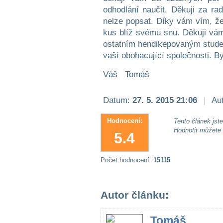
odhodlání naučit. Děkuji za ra
nelze popsat. Díky vám vím, že
kus blíž svému snu. Děkuji vám
ostatním hendikepovaným studen
vaší obohacující společnosti. By
Váš Tomáš
Datum:
27. 5. 2015 21:06
|
Aut
Hodnocení:
Tento článek jste 
Hodnotit můžete
5.4
Počet hodnocení:
15115
Autor článku:
Tomáš