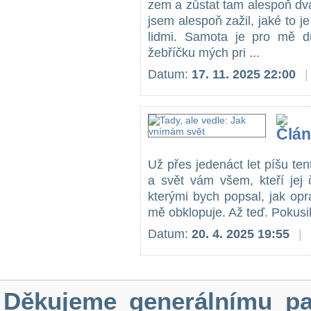
zem a zůstat tam alespoň dva
jsem alespoň zažil, jaké to je
lidmi. Samota je pro mě d
žebříčku mých pri ...
Datum:
17. 11. 2025 22:00
|
Už přes jedenáct let píšu tent
a svět vám všem, kteří jej 
kterými bych popsal, jak op
mě obklopuje. Až teď. Pokusil
Datum:
20. 4. 2025 19:55
|
Děkujeme generálnímu pa