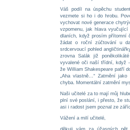
Váš podíl na úspěchu student
vezmete si ho i do hrobu. Povo
vychovat nové generace chytrýc
vzpomenu, jak hlava vyučující
dlaních, když prosím přítomní č
žádat o roční zúčtování u d
srdcervoucí pohled angličtinářk
zrovna Salák již poněkolikát
vyvalené oči naší třídní, když 
že William Shakespeare patří d
„Aha vlastně…“ Zatmění jako 
chyba. Momentální zatmění mysl
Naši učitelé za to mají můj hlu
plní své poslání, i přesto, že s
asi i radost jsem poznal ze záříc
Vážení a milí učitelé,
děkuji vám za úžasných pět l