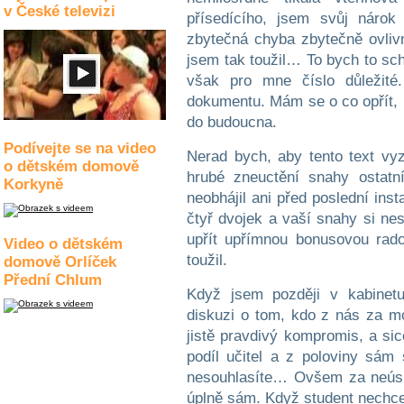
v České televizi
přísedícího, jsem svůj náro
zbytečná chyba zbytečně ovlivn
jsem tak toužil… To bych to sch
však pro mne číslo důležité
dokumentu. Mám se o co opřít, 
do budoucna.
Podívejte se na video
Nerad bych, aby tento text vy
o dětském domově
hrubé zneuctění snahy ostatn
Korkyně
neobhájil ani před poslední ins
čtyř dvojek a vaší snahy si n
upřít upřímnou bonusovou rado
Video o dětském
toužil.
domově Orlíček
Přední Chlum
Když jsem později v kabinetu
diskuzi o tom, kdo z nás za mo
jistě pravdivý kompromis, a si
podíl učitel a z poloviny sám
nesouhlasíte… Ovšem za neúspě
úplně sám. Když student nechce,