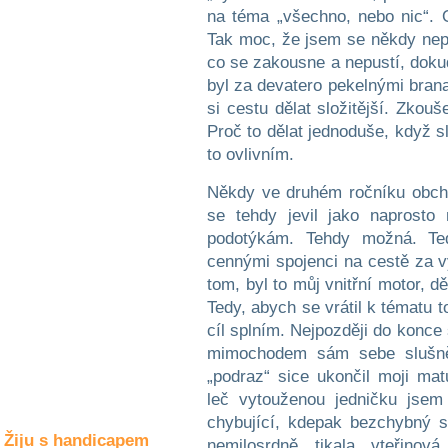
Společné zájmy
na téma „všechno, nebo nic“. O
a volný čas
Tak moc, že jsem se někdy nep
co se zakousne a nepustí, doku
Kultura a akce
byl za devatero pekelnými bra
si cestu dělat složitější. Zkouš
Proč to dělat jednoduše, když s
to ovlivním.
Rozhovory
a příběhy
osobností
Někdy ve druhém ročníku obchod
se tehdy jevil jako naprosto
Sport
podotýkám. Tehdy možná. Te
zdravotně
postižených
cennými spojenci na cestě za 
tom, byl to můj vnitřní motor, d
Žiju s humorem
Tedy, abych se vrátil k tématu t
cíl splním. Nejpozději do konce 
mimochodem sám sebe slušně p
„podraz“ sice ukončil moji mat
leč vytouženou jedničku jsem
chybující, kdepak bezchybný st
Žiju s handicapem
nemilosrdně tikala vteřino