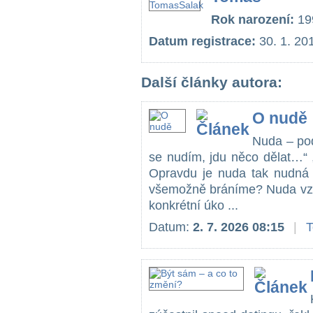
Rok narození:
19
Datum registrace:
30. 1. 20
Další články autora:
O nudě
Nuda – pod
se nudím, jdu něco dělat…“ 
Opravdu je nuda tak nudná 
všemožně bráníme? Nuda vzn
konkrétní úko ...
Datum:
2. 7. 2026 08:15
|