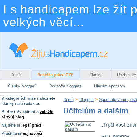
I s handicapem lze žít p
velkých věcí...
Domů
Nabídka práce OZP
Články
Rozhovory
Články bloggerů
Podpořte bloggera
Hledám sponzora
V kategoriích níže naleznete
Domů
>
Bloggeři
>
Sport zdravotně post
články naší redakce.
Učitelům a dalším
Buďte i Vy aktivní a
založte
si svůj blog
.
„Trpělivost zn
Najděte si
lepší práci!
.
Přečtěte si
nejnovější
Sri Chimnoy.