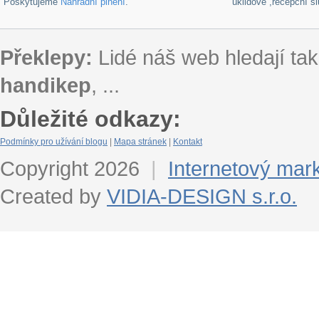
Poskytujeme
Náhradní plnění
.
úklidové ,recepční s
Překlepy:
Lidé náš web hledají tak
handikep
, ...
Důležité odkazy:
Podmínky pro užívání blogu
|
Mapa stránek
|
Kontakt
Copyright 2026
|
Internetový mar
Created by
VIDIA-DESIGN s.r.o.