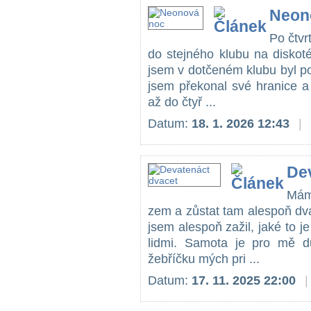
Neon
Po čtvr
do stejného klubu na diskoté
jsem v dotčeném klubu byl p
jsem překonal své hranice a
až do čtyř ...
Datum:
18. 1. 2026 12:43
|
De
Mám
zem a zůstat tam alespoň dva
jsem alespoň zažil, jaké to je
lidmi. Samota je pro mě d
žebříčku mých pri ...
Datum:
17. 11. 2025 22:00
|