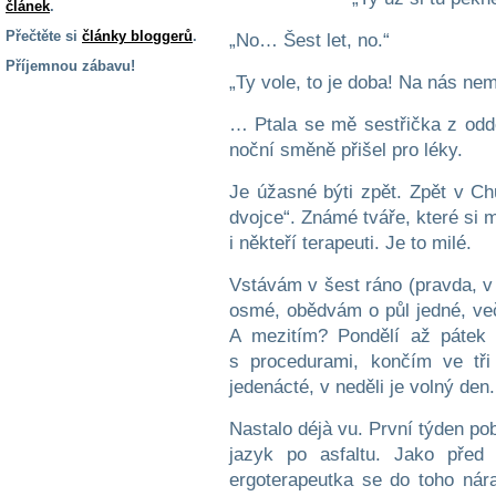
článek
.
Přečtěte si
články bloggerů
.
„No… Šest let, no.“
Příjemnou zábavu!
„Ty vole, to je doba! Na nás nem
S handicapem
na cestách
… Ptala se mě sestřička z oddě
noční směně přišel pro léky.
Zdraví
Je úžasné býti zpět. Zpět v Ch
a pomůcky
dvojce“. Známé tváře, které si m
i někteří terapeuti. Je to milé.
Vzdělání, práce
a příspěvky
Vstávám v šest ráno (pravda, v
osmé, obědvám o půl jedné, ve
A mezitím? Pondělí až pátek
Náhradní
s procedurami, končím ve tři
plnění
jedenácté, v neděli je volný den.
Rodina a děti
Nastalo déjà vu. První týden po
jazyk po asfaltu. Jako před 
ergoterapeutka se do toho ná