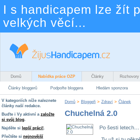
I s handicapem lze žít p
velkých věcí...
Domů
Nabídka práce OZP
Články
Rozhovory
Články bloggerů
Podpořte bloggera
Hledám sponzora
V kategoriích níže naleznete
Domů
>
Bloggeři
>
Zdraví
>
Článek
články naší redakce.
Chuchelná 2.0
Buďte i Vy aktivní a
založte
si svůj blog
.
Po šesti letech…
Najděte si
lepší práci!
.
Přečtěte si
nejnovější
„Ty už si tu pěkn