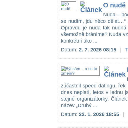
O nudě
Nuda – pod
se nudím, jdu něco dělat…“ 
Opravdu je nuda tak nudná 
všemožně bráníme? Nuda vzn
konkrétní úko ...
Datum:
2. 7. 2026 08:15
|
zúčastnil speed datingu, řekl 
dnes neplatí, letos v lednu j
stejné organizátorky. Článe
název „Druhý ...
Datum:
22. 1. 2026 18:55
|