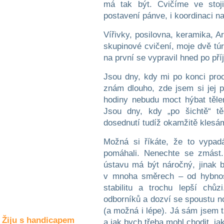
má tak být. Cvičíme ve stoj
Společné zájmy
a volný čas
postavení pánve, i koordinaci na
Vířivky, posilovna, keramika, A
Kultura a akce
skupinové cvičení, moje dvě tú
na první se vypravil hned po pří
Jsou dny, kdy mi po konci proc
Rozhovory
a příběhy
znám dlouho, zde jsem si jej pr
osobností
hodiny nebudu moct hýbat těle
Jsou dny, kdy „po šichtě“ t
Sport
zdravotně
dosednutí tudíž okamžitě kles
postižených
Možná si říkáte, že to vypad
Žiju s humorem
pomáhali. Nenechte se zmást. 
ústavu má být náročný, jinak b
v mnoha směrech – od hybnost
stabilitu a trochu lepší chů
odborníků a dozví se spoustu nov
(a možná i lépe). Já sám jsem t
Žiju s handicapem
a jak bych třeba mohl chodit, j