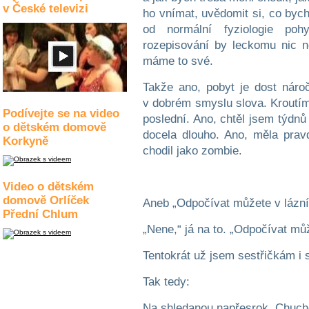
v České televizi
ho vnímat, uvědomit si, co byc
od normální fyziologie poh
rozepisování by leckomu nic n
máme to své.
Takže ano, pobyt je dost náro
v dobrém smyslu slova. Kroutím
Podívejte se na video
poslední. Ano, chtěl jsem týdnů 
o dětském domově
docela dlouho. Ano, měla pra
Korkyně
chodil jako zombie.
Video o dětském
domově Orlíček
Aneb „Odpočívat můžete v lázníc
Přední Chlum
„Nene,“ já na to. „Odpočívat mů
Tentokrát už jsem sestřičkám i s
Tak tedy:
Na shledanou napřesrok, Chuch