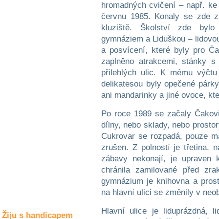
Společné zájmy
hromadných cvičení – např. ke 
a volný čas
červnu 1985. Konaly se zde z
kluziště. Školství zde bylo
gymnáziem a Liduškou – lidovou
Kultura a akce
a posvícení, které byly pro 
zaplněno atrakcemi, stánky s
přilehlých ulic. K mému výčtu
Rozhovory
a příběhy
delikatesou byly opečené párky
osobností
ani mandarinky a jiné ovoce, kt
Sport
Po roce 1989 se začaly Čakovi
zdravotně
dílny, nebo sklady, nebo prosto
postižených
Cukrovar se rozpadá, pouze mal
Žiju s humorem
zrušen. Z polností je třetina, 
zábavy nekonají, je upraven 
chránila zamilované před zra
gymnázium je knihovna a pros
na hlavní ulici se změnily v neo
Hlavní ulice je liduprázdná, 
Žiju s handicapem