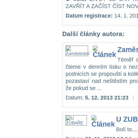
ZAVŘÍT A ZAČÍST ČÍST NO
Datum registrace:
14. 1. 20
Další články autora:
Zaměs
Téměř d
čteme v denním tisku o nez
podnicích se propouští a koli
pozastaví nad neštěstím pro
že pokud se ...
Datum:
5. 12. 2013 21:23
|
U ZU
Bolí to....