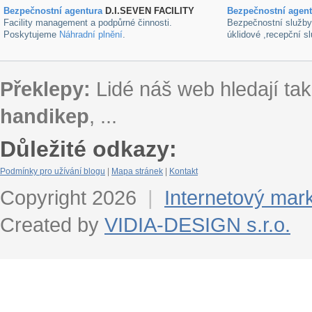
Bezpečnostní agentura
D.I.SEVEN FACILITY
B
ezpečnostní agen
Facility management a podpůrné činnosti.
Bezpečnostní služb
Poskytujeme
Náhradní plnění
.
úklidové ,recepční s
Překlepy:
Lidé náš web hledají tak
handikep
, ...
Důležité odkazy:
Podmínky pro užívání blogu
|
Mapa stránek
|
Kontakt
Copyright 2026
|
Internetový mar
Created by
VIDIA-DESIGN s.r.o.