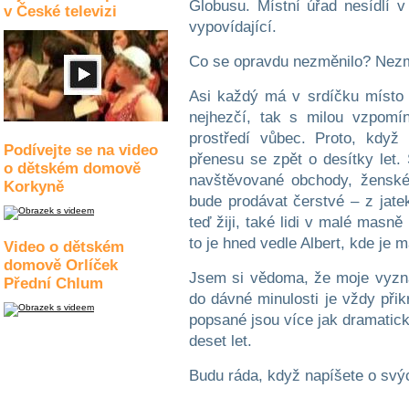
Globusu. Místní úřad nesídlí v
v České televizi
vypovídající.
Co se opravdu nezměnilo? Nezmě
Asi každý má v srdíčku místo 
nejhezčí, tak s milou vzpomí
prostředí vůbec. Proto, když
Podívejte se na video
přenesu se zpět o desítky let.
o dětském domově
navštěvované obchody, ženské
Korkyně
bude prodávat čerstvé – z jat
teď žiji, také lidi v malé masn
to je hned vedle Albert, kde je 
Video o dětském
domově Orlíček
Jsem si vědoma, že moje vyznán
Přední Chlum
do dávné minulosti je vždy při
popsané jsou více jak dramatick
deset let.
Budu ráda, když napíšete o sv