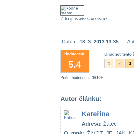
Zdroj:
www.cakovice
Datum:
18. 3. 2013 13:35
|
Aut
Hodnocení:
Ohodnoť tento č
5.4
1
2
3
Počet hodnocení:
16109
Autor článku:
Kateřina
Adresa:
Žatec
O mně:
ŽIVOT JE JAK K