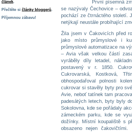
První písemná zmí
článek
.
se nazývaly Čechovice – odvo
Přečtěte si
články bloggerů
.
pochází ze čtrnáctého století. 
Příjemnou zábavu!
netýkají neustále probíhající zm
S handicapem
na cestách
Žila jsem v Čakovicích před 
jako místo průmyslové i ku
průmyslové automatizace na výro
Zdraví
a pomůcky
– Avia však velkou částí zas
vyráběly díly letadel, nákla
postavený v r. 1850. Cukrov
Vzdělání, práce
Cukrovarská, Kostková, Třti
a příspěvky
obhospodařoval polnosti kol
cukrovar si stavěly byty pro sv
Náhradní
Avie, neboť tatínek tam pracov
plnění
padesátých letech, byty byly d
Sokolovna, kde se pořádaly akce
Rodina a děti
zámeckém parku, kde se využí
dožínky. Místní koupaliště s p
obsazeno nejen čakovičtími. 