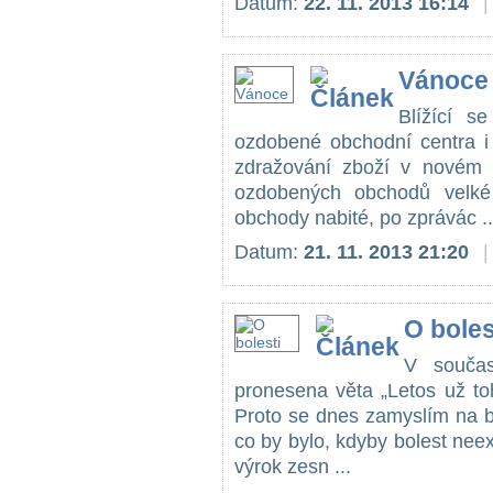
Datum:
22. 11. 2013 16:14
|
Vánoce
Blížící s
ozdobené obchodní centra i
zdražování zboží v novém 
ozdobených obchodů velké 
obchody nabité, po zprávác ..
Datum:
21. 11. 2013 21:20
|
O boles
V součas
pronesena věta „Letos už to
Proto se dnes zamyslím na bol
co by bylo, kdyby bolest nee
výrok zesn ...