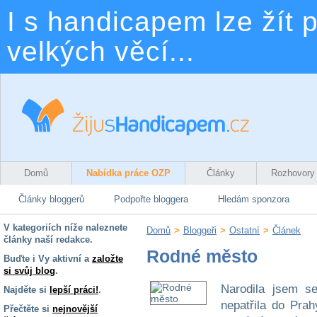
I s handicapem lze žít p
velkých věcí...
Domů
Nabídka práce OZP
Články
Rozhovory
Články bloggerů
Podpořte bloggera
Hledám sponzora
V kategoriích níže naleznete
Domů
>
Bloggeři
>
Ostatní
>
Článek
články naší redakce.
Rodné město
Buďte i Vy aktivní a
založte
si svůj blog
.
Narodila jsem s
Najděte si
lepší práci!
.
nepatřila do Prah
Přečtěte si
nejnovější