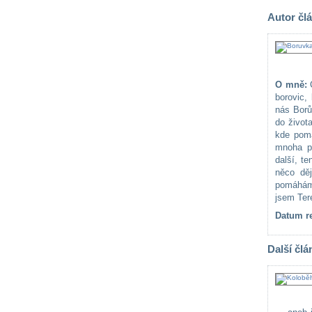
Autor čl
O mně:
C
borovic,
nás Borů
do život
kde pomá
mnoha pr
další, t
něco dě
pomáhám
jsem Ter
Datum re
Další člá