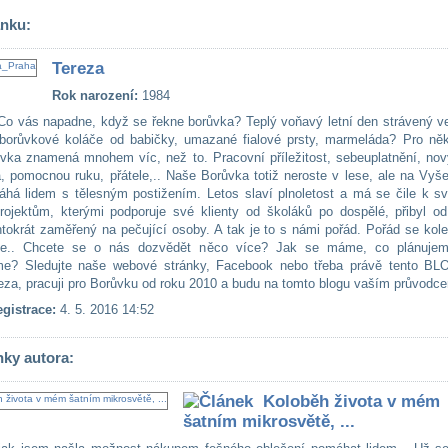
ánku:
Tereza
Rok narození:
1984
o vás napadne, když se řekne borůvka? Teplý voňavý letní den strávený ve
 borůvkové koláče od babičky, umazané fialové prsty, marmeláda? Pro něk
vka znamená mnohem víc, než to. Pracovní příležitost, sebeuplatnění, nový
a, pomocnou ruku, přátele,.. Naše Borůvka totiž neroste v lese, ale na Vyš
há lidem s tělesným postižením. Letos slaví plnoletost a má se čile k sv
ojektům, kterými podporuje své klienty od školáků po dospělé, přibyl od
entokrát zaměřený na pečující osoby. A tak je to s námi pořád. Pořád se ko
je.. Chcete se o nás dozvědět něco více? Jak se máme, co plánujem
e? Sledujte naše webové stránky, Facebook nebo třeba právě tento BL
eza, pracuji pro Borůvku od roku 2010 a budu na tomto blogu vaším průvodc
gistrace:
4. 5. 2016 14:52
nky autora:
Koloběh života v mém
šatním mikrosvětě, ...