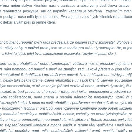
sáhlého týmu představíme projekt „Rehabilitace i pro další“. Jak název napovídá,
vřena nejen stálým klientům naší organizace a absolventy Jedličkova ústavu, 
e rehabilitace poskytuje, ale do naplnění kapacity je otevřena i zájemcům zvenč
 poskytla naše milá fyzioterapeutka Eva a jedna ze stálých klientek rehabilitace
děkuji a vám přeji příjemné čtení.
ohoto mého „reportu“ bych ráda předeslala, že nejsem žádný spisovatel. Slohové 
u nikdy nešly, a možná proto jsem se rozhodla pro dráhu fyzioterapie. Ne, to jen
 s lidmi (a jejich těly) bych samozřejmě pracovala, i kdyby mi psaní šlo ;).
kne slovo „rehabilitace“ nebo „fyzioterapie“, většina z nás si představí zejména
eré nám pomohou od bolestí a uleví od ztuhlých zad. Takové představy jsou však
zí naši klienti Rehabilitace i pro další vám potvrdí, že rehabilitace není vždy jen př
í někdy také pěkně dřeme. Cílem rehabilitace u našich klientů, kterými jsou zejmén
kým onemocněním, ať už vrozeným (dětská mozková obrna, svalová dystrofie), či 
mozku), je buď prevence zhoršování (progrese) jejich onemocnění a udržení co 
kční soběstačnosti, nebo snaha o hledání náhradních pohybových vzorů či 
kozených funkcí. K tomu na naší rehabilitaci používáme mnoho sofistikovaných l
y podložených technik či přístupů, které vzájemně kombinuje podle potřeb každého
ky manuální medicíny a mobilizačních technik, techniky na neurofyziologickém p
jtův princip, proprioceptivní neuromuskulární facilitace či Bobath koncept, prvky l
pro zlepšení celkové kondice a mnohé další). K terapii rádi využíváme i naší tělo
bilitační pomůcky, např. míče nejrůznějších velikostí i tvarů, masážní míčky p