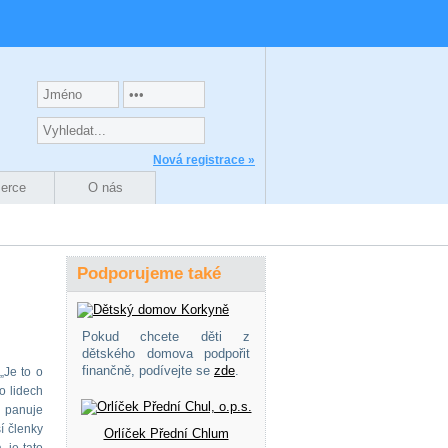
Nová registrace »
zerce
O nás
Podporujeme také
Pokud chcete děti z
dětského domova podpořit
finančně, podívejte se
zde
.
„Je to o
o lidech
s panuje
í členky
Orlíček Přední Chlum