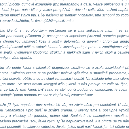
 labilní plochy, gumové expandéry (tzv. therabandy) a další. Velice oblíbenou je u 
 která je pro naše klienty velice prospěšná z důvodu celkového snížení napětí
, kterou mnozí z nich trpí. Díky našemu asistentovi Michalovi jsme schopní do vod
t opravdu každého, i s tím nejtěžším postižením.
hto klientů s neurologickým postižením se u nás setkáváme např. i se zá
ými poruchami; příkladem je osteogenesis imperfecta (vrozená porucha pojivov
í chronickou lámavost kostí a kostní deformity), či juvenilní chronická artriti
yžadují hlavně péči o svalově-kloubní a kostní aparát, a proto se zaměřujeme ze
í svalů, uvolňování kloubních struktur a měkkých tkání v jejich okolí a celkov
 pohybového aparátu.
m ale přijde klient s jakoukoli diagnózou, snažíme se o zcela individuální př
 nich. Každého klienta si na počátku pečlivě vyšetříme a společně probereme,
činí největší obtíže a co by chtěl rehabilitací zlepšit. Na základě toho pak cílen
v. „na míru“. Se svou novou kolegyní Ivčou, která u nás pracuje od začátku října, 
, že každý náš klient, byť často se stejnou či podobnou diagnózou, je zcela 
sluhující plnou podporu ve snaze zlepšit svůj zdravotní stav.
tože již bylo napsáno dost seriózních vět, na závěr něco pro odlehčení. U nás,
a Rehabilitace i pro další je zkrátka sranda. S klienty jsme si postupně vytvoři
ztahy a všechny, do jednoho, máme rádi. Společně se nasmějeme, veselíme.
 našeho pracoviště jsou, řekla bych, spíše nepublikovatelné. Ale přijďte se za ná
ami posoudit, že takovou radost ze života, jakou mají naši klienti, jen tak někde n