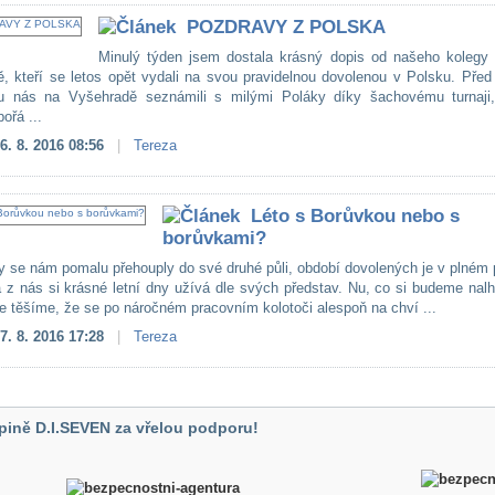
POZDRAVY Z POLSKA
Minulý týden jsem dostala krásný dopis od našeho kolegy 
ně, kteří se letos opět vydali na svou pravidelnou dovolenou v Polsku. Před
u nás na Vyšehradě seznámili s milými Poláky díky šachovému turnaji,
pořá ...
6. 8. 2016 08:56
|
Tereza
Léto s Borůvkou nebo s
borůvkami?
y se nám pomalu přehouply do své druhé půli, období dovolených je v plném
a z nás si krásné letní dny užívá dle svých představ. Nu, co si budeme nal
se těšíme, že se po náročném pracovním kolotoči alespoň na chví ...
7. 8. 2016 17:28
|
Tereza
pině D.I.SEVEN za vřelou podporu!