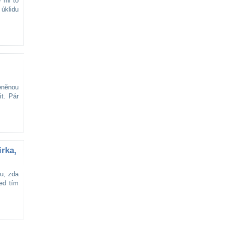
 mi to
úklidu
eněnou
t. Pár
irka,
u, zda
ed tím