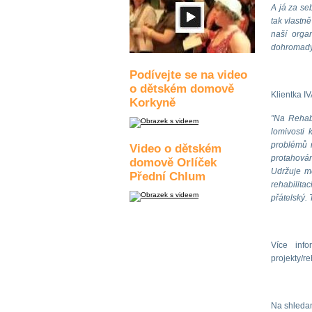
A já za se
tak vlastně
naší orga
dohromady 
Podívejte se na video
o dětském domově
Klientka I
Korkyně
"Na Rehabi
lomivosti
problémů 
Video o dětském
protahová
domově Orlíček
Udržuje mě
Přední Chlum
rehabilita
přátelský.
Více info
projekty/re
Na shledano