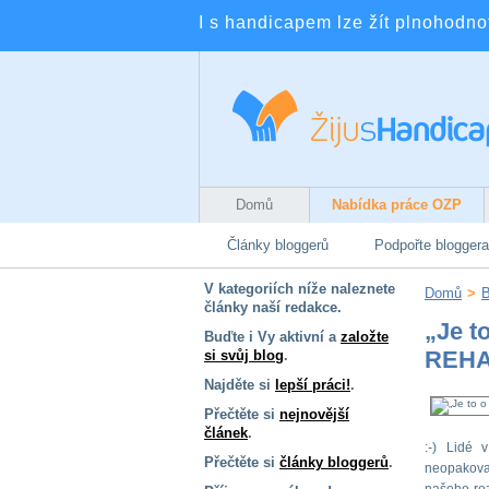
I s handicapem lze žít plnohodnotn
Domů
Nabídka práce OZP
Články bloggerů
Podpořte bloggera
V kategoriích níže naleznete
Domů
>
B
články naší redakce.
„Je to
Buďte i Vy aktivní a
založte
REHA
si svůj blog
.
Najděte si
lepší práci!
.
Přečtěte si
nejnovější
článek
.
:-) Lidé 
Přečtěte si
články bloggerů
.
neopakova