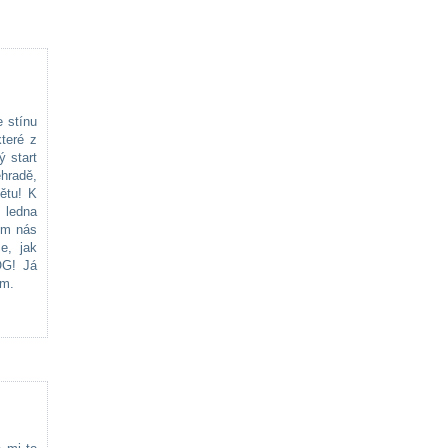
 stínu
teré z
 start
ehradě,
ětu! K
 ledna
lem nás
e, jak
OG! Já
em.