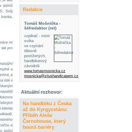
 je tato
v jejímž
Redakce
í.. Svůj
 Ivanka.
Tomáš Mošnička -
šéfredaktor (ret)
vzpěrač - mistr
světa
práce mi
ve vzpírání
 tak pro
tělesně
postižených,
handbikerový
 masážní
závodník
 mylné a
www.tomasmosnicka.cz
íjemná, a
mosnicka@zijushandicapem.cz
a lidé s
získaným
největší
Aktuální rozhovor:
dokonce
éčebných
Na handbiku z Česka
 klienta
až do Kyrgyzstánu:
odkladě,
Příběh Aleše
éčebného
Černohouse, který
cvičnu a
bourá bariéry
ro kožní