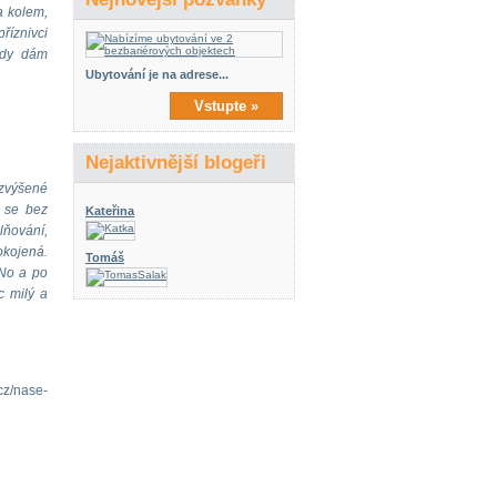
a kolem,
příznivci
kdy dám
Ubytování je na adrese...
Vstupte »
Nejaktivnější blogeři
(zvýšené
e se bez
Kateřina
lňování,
okojená.
Tomáš
 No a po
c milý a
z/nase-