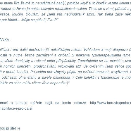
be mohu říct, že mě to neuvěřitelně nabíjí, protože když si to člověk vezme kolem 
 radost ze života je naším hlavním rehabilitačním cílem. Tímto se s vámi, přátelé a 
nizace, loučím. Doufám, že jsem vás neunudila k smrti. Tak třeba zase ně
pár řádků… Mějte se pěkně, Eva P."
VANKA:
litaci i pro další docházím již několikátým rokem. Vzhledem k mojí diagnoze 
 kostí) je nutné šetrné zacházení a cvičení. S holkama fyzioterapeutkama jsm
na všem domluvily a cvičení tomu přizpůsobily. Zaměřujeme se na masáž a uvo
ní horních končetin, prodýchávání, míčkování atd. Se cvičením jsem velice sp
 v dobré kondici. Po celém dni vždycky přijdu na cvičení unavená a vyřízená.
ci odcházím plná elánu a skvěle nakopnutá :) Celý kolektiv z fyzioterapie je mo
 Takže za sebe můžu všem vřele doporučit :)"
rmací a kontakt můžete najít na tomto odkaze: http://www.boruvkapraha.c
habilitace-i-pro-dalsi
u příště! :-)