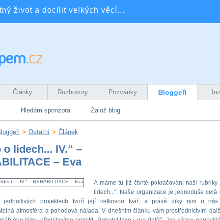
ý život a docílit velkých věcí...
Články
Rozhovory
Pozvánky
Bloggeři
In
Hledám sponzora
Založ blog
loggeři
>
Ostatní
>
Článek
 o lidech... IV.“ –
BILITACE – Eva
A máme tu již čtvrté pokračování naší rubriky 
lidech...“. Naše organizace je jednoduše celá 
v jednotlivých projektech tvoří její celkovou tvář, a právě díky nim u ná
telná atmosféra a pohodová nálada. V dnešním článku vám prostřednictvím dalš