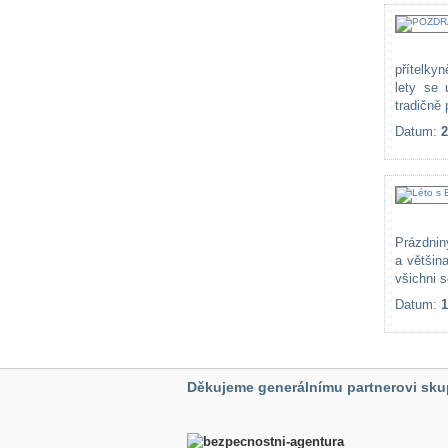
přítelky
lety se 
tradičně 
Datum:
2
Prázdnin
a většin
všichni 
Datum:
1
Děkujeme generálnímu partnerovi sku