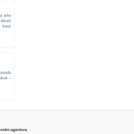
a jeho
 deseti
 který
 proudu
hávat –