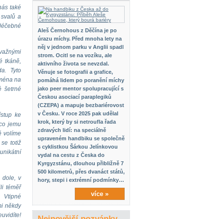
nás také
 svalů a
oléčebné
Aleš Černohous z Děčína je po
úrazu míchy. Před mnoha lety na
něj v jednom parku v Anglii spadl
važnými
strom. Ocitl se na vozíku, ale
é tkáně,
aktivního života se nevzdal.
da. Tyto
Věnuje se fotografii a grafice,
jména na
pomáhá lidem po poranění míchy
é šetrné
jako peer mentor spolupracující s
Českou asociací paraplegiků
(CZEPA) a mapuje bezbariérovost
v Česku. V roce 2025 pak udělal
ístup ke
krok, který by si netroufla řada
 co jemu
zdravých lidí: na speciálně
ě volíme
upraveném handbiku se společně
se totiž
s cyklistkou Šárkou Jelínkovou
unikátní
vydal na cestu z Česka do
Kyrgyzstánu, dlouhou přibližně 7
500 kilometrů, přes dvanáct států,
 dole, v
hory, stepi i extrémní podmínky…
li téměř
více »
 Vtipné
mi někdy
euvidíte!
Nejnovější pozvánky