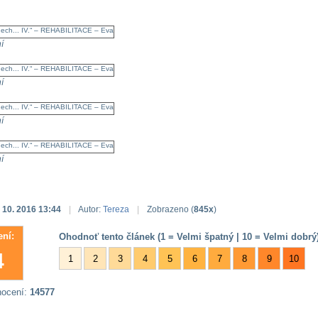
í
í
í
í
. 10. 2016 13:44
|
Autor:
Tereza
|
Zobrazeno (
845x
)
ní:
Ohodnoť tento článek (1 = Velmi špatný | 10 = Velmi dobrý)
4
1
2
3
4
5
6
7
8
9
10
nocení:
14577