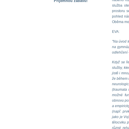
našeho roz
Příjemnou zábavu!
služba ote
S handicapem
prostoru s
na cestách
pohled nám
Oběma moc 
Zdraví
EVA:
a pomůcky
"Na úvod t
na gymnázi
Vzdělání, práce
odlehčení –
a příspěvky
Když se ře
služby, kt
Náhradní
jistě i mno
plnění
že během n
neurologic
(traumata 
Rodina a děti
možné fun
obnovu poš
a empirick
(např. prv
Společné zájmy
jako je Vo
a volný čas
tělocviku 
různé reha