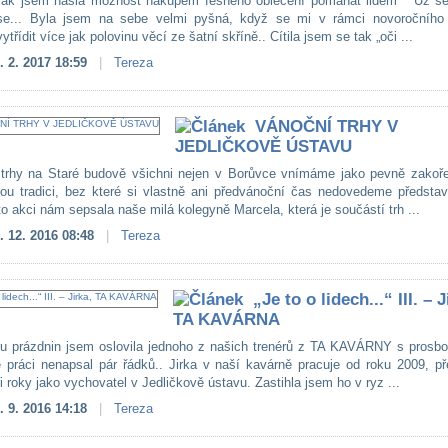
 jak jsem našla možnost nákupem fešného oblečení pomáhat lidem Už se
se... Byla jsem na sebe velmi pyšná, když se mi v rámci novoročního 
vytřídit více jak polovinu věcí ze šatní skříně.. Cítila jsem se tak „oči ...
. 2. 2017 18:59
|
Tereza
VÁNOČNÍ TRHY V
JEDLIČKOVĚ ÚSTAVU
trhy na Staré budově všichni nejen v Borůvce vnímáme jako pevně zakoř
ou tradici, bez které si vlastně ani předvánoční čas nedovedeme představi
to akci nám sepsala naše milá kolegyně Marcela, která je součástí trh ...
. 12. 2016 08:48
|
Tereza
„Je to o lidech...“ III. – J
TA KAVÁRNA
u prázdnin jsem oslovila jednoho z našich trenérů z TA KAVÁRNY s prosbo
 práci nenapsal pár řádků.. Jirka v naší kavárně pracuje od roku 2009, př
ři roky jako vychovatel v Jedličkově ústavu. Zastihla jsem ho v ryz ...
. 9. 2016 14:18
|
Tereza