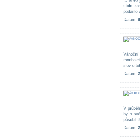
... aneb
stalo za
podařilo 
Datum:
8
Vánoční 
mnohalet
slov o té
Datum:
2
V průběh
by o své
působil t
Datum:
2