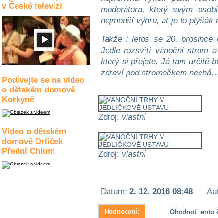
v České televizi
moderátora, který svým osob
nejmenší výhru, ať je to plyšák
Takže i letos se 20. prosince
Jedle rozsvítí vánoční strom 
který si přejete. Já tam určitě
zdraví pod stromečkem nechá…
Podívejte se na video
o dětském domově
Korkyně
Zdroj:
vlastní
Video o dětském
domově Orlíček
Přední Chlum
Zdroj:
vlastní
Datum:
2. 12. 2016 08:48
|
Aut
Hodnocení:
Ohodnoť tento č