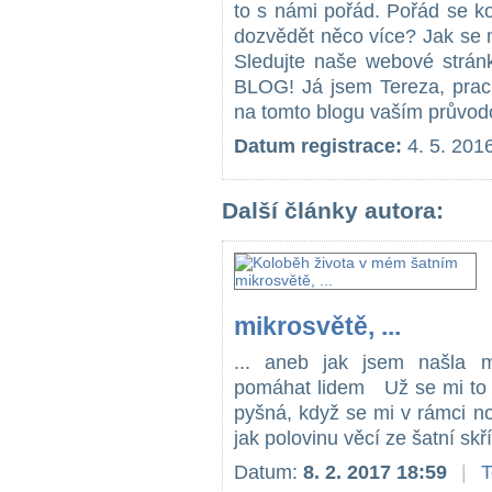
to s námi pořád. Pořád se k
dozvědět něco více? Jak se
Sledujte naše webové strán
BLOG! Já jsem Tereza, prac
na tomto blogu vaším průvo
Datum registrace:
4. 5. 201
Další články autora:
mikrosvětě, ...
... aneb jak jsem našla 
pomáhat lidem Už se mi to s
pyšná, když se mi v rámci nov
jak polovinu věcí ze šatní skřín
Datum:
8. 2. 2017 18:59
|
T