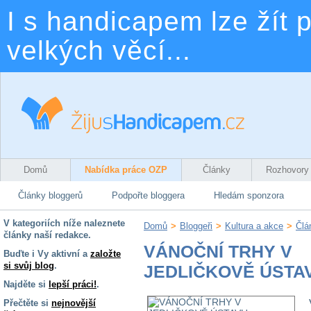
I s handicapem lze žít p
velkých věcí...
Domů
Nabídka práce OZP
Články
Rozhovory
Články bloggerů
Podpořte bloggera
Hledám sponzora
V kategoriích níže naleznete
Domů
>
Bloggeři
>
Kultura a akce
>
Člá
články naší redakce.
VÁNOČNÍ TRHY V
Buďte i Vy aktivní a
založte
si svůj blog
.
JEDLIČKOVĚ ÚSTA
Najděte si
lepší práci!
.
Přečtěte si
nejnovější