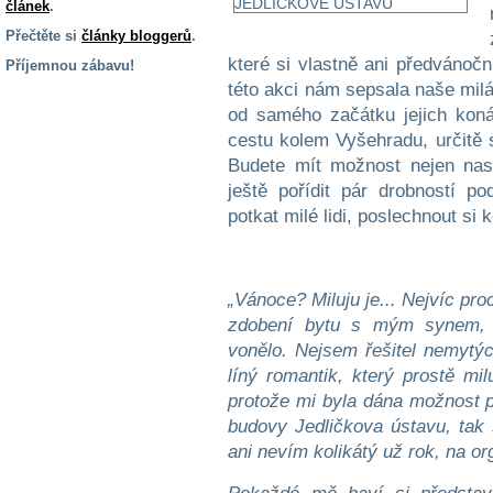
článek
.
Přečtěte si
články bloggerů
.
které si vlastně ani předvánoč
Příjemnou zábavu!
této akci nám sepsala naše milá
S handicapem
od samého začátku jejich koná
na cestách
cestu kolem Vyšehradu, určitě s
Budete mít možnost nejen nasá
Zdraví
ještě pořídit pár drobností p
a pomůcky
potkat milé lidi, poslechnout si k
Vzdělání, práce
a příspěvky
„Vánoce? Miluju je... Nejvíc pr
zdobení bytu s mým synem, p
Náhradní
vonělo. Nejsem řešitel nemytýc
plnění
líný romantik, který prostě m
protože mi byla dána možnost p
Rodina a děti
budovy Jedličkova ústavu, tak 
ani nevím kolikátý už rok, na or