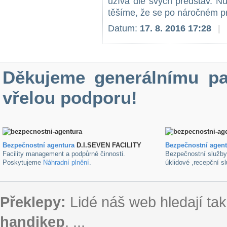
užívá dle svých představ. N
těšíme, že se po náročném pr
Datum:
17. 8. 2016 17:28
|
Děkujeme generálnímu pa
vřelou podporu!
Bezpečnostní agentura
D.I.SEVEN FACILITY
B
ezpečnostní agen
Facility management a podpůrné činnosti.
Bezpečnostní služb
Poskytujeme
Náhradní plnění
.
úklidové ,recepční s
Překlepy:
Lidé náš web hledají tak
handikep
, ...