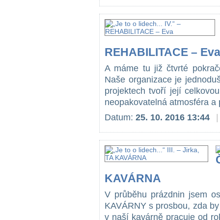
REHABILITACE – Ev
A máme tu již čtvrté pokračo
Naše organizace je jednoduše
projektech tvoří její celkov
neopakovatelná atmosféra a 
Datum:
25. 10. 2016 13:44
|
KAVÁRNA
V průběhu prázdnin jsem osl
KAVÁRNY s prosbou, zda by o
v naší kavárně pracuje od rok