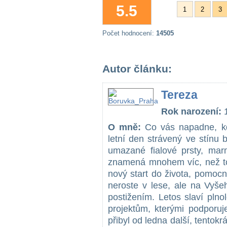
5.5
1
2
3
Počet hodnocení:
14505
Autor článku:
Tereza
Rok narození:
O mně:
Co vás napadne, kd
letní den strávený ve stínu 
umazané fialové prsty, ma
znamená mnohem víc, než to.
nový start do života, pomocn
neroste v lese, ale na Vyš
postižením. Letos slaví pln
projektům, kterými podporuj
přibyl od ledna další, tentokr