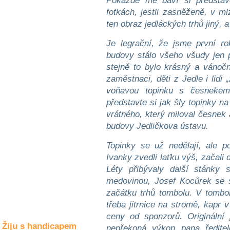
Pokaždé mě baví si představo
Společné zájmy
fotkách, jestli zasněženě, v ml
a volný čas
ten obraz jedláckých trhů jiný, 
Kultura a akce
Je legrační, že jsme první r
budovy stálo všeho všudy jen p
stejně to bylo krásný a vánoční
zaměstnaci, děti z Jedle i lidi 
Rozhovory
a příběhy
voňavou topinku s česnekem.
osobností
představte si jak šly topinky na
vrátného, který miloval česnek 
Sport
zdravotně
budovy Jedličkova ústavu.
postižených
Topinky se už nedělají, ale 
Žiju s humorem
Ivanky zvedli laťku výš, začali
Léty přibývaly další stánky 
medovinou, Josef Kocůrek se s
začátku trhů tombolu. V tombol
třeba jitrnice na stromě, kapr 
ceny od sponzorů. Originální 
Žiju s handicapem
nepřekoná výkon pana ředitel