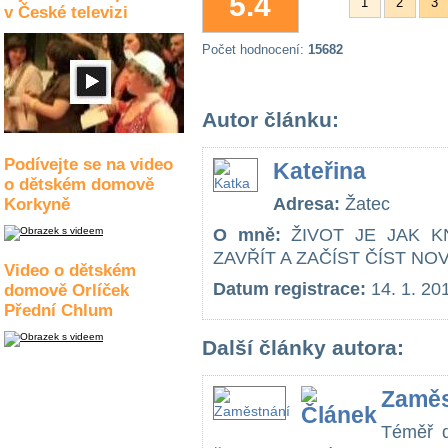
5.4
1
2
3
v České televizi
Počet hodnocení:
15682
Autor článku:
Podívejte se na video
Kateřina
o dětském domově
Adresa:
Žatec
Korkyně
O mně:
ŽIVOT JE JAK K
ZAVŘÍT A ZAČÍST ČÍST NO
Video o dětském
Datum registrace:
14. 1. 20
domově Orlíček
Přední Chlum
Další články autora:
Zaměs
Téměř d