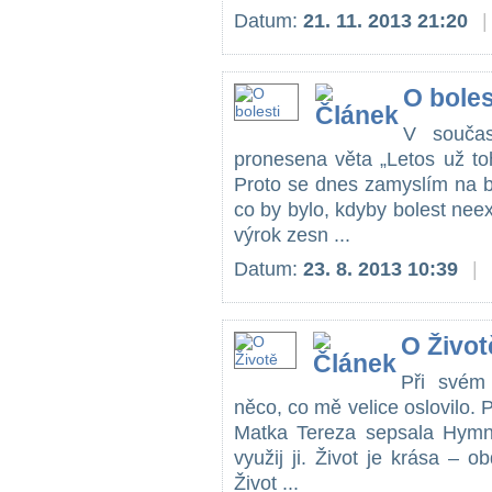
Datum:
21. 11. 2013 21:20
|
O boles
V součas
pronesena věta „Letos už to
Proto se dnes zamyslím na bol
co by bylo, kdyby bolest nee
výrok zesn ...
Datum:
23. 8. 2013 10:39
|
O Život
Při svém 
něco, co mě velice oslovilo.
Matka Tereza sepsala Hymnu
využij ji. Život je krása – obd
Život ...