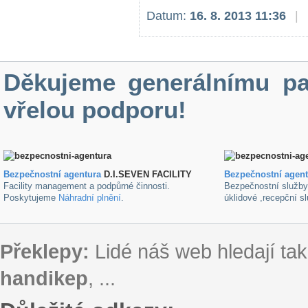
Datum:
16. 8. 2013 11:36
|
Děkujeme generálnímu pa
vřelou podporu!
Bezpečnostní agentura
D.I.SEVEN FACILITY
B
ezpečnostní agen
Facility management a podpůrné činnosti.
Bezpečnostní služb
Poskytujeme
Náhradní plnění
.
úklidové ,recepční s
Překlepy:
Lidé náš web hledají tak
handikep
, ...