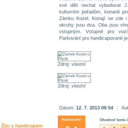
Společné zájmy
své děti nechal vybudovat J
a volný čas
kulturním pořadům, konané pro
Zámku Kozel. Konají se zde i 
Kultura a akce
okruhy jsou dva. Oba jsou vh
vstupným. Vstupné pro vozí
Parkování pro handicapované je
Rozhovory
a příběhy
osobností
Zdroj:
vlastní
Sport
zdravotně
postižených
Zdroj:
vlastní
Žiju s humorem
Datum:
12. 7. 2013 09:54
|
Aut
Hodnocení:
Ohodnoť tento č
Žiju s handicapem