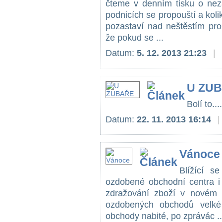
čteme v denním tisku o nez
podnicích se propouští a koli
pozastaví nad neštěstím pro
že pokud se ...
Datum:
5. 12. 2013 21:23
|
U ZU
Bolí to....
Datum:
22. 11. 2013 16:14
|
Vánoce
Blížící s
ozdobené obchodní centra i
zdražování zboží v novém 
ozdobených obchodů velké 
obchody nabité, po zprávác ..