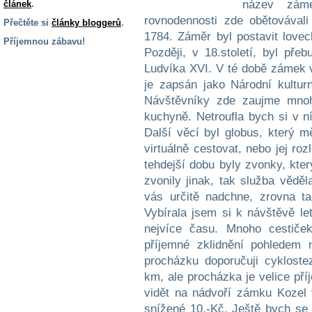
název zám
článek
.
rovnodennosti zde obětovával
Přečtěte si
články bloggerů
.
1784. Záměr byl postavit love
Příjemnou zábavu!
Později, v 18.století, byl pře
S handicapem
Ludvíka XVI. V té době zámek v
na cestách
je zapsán jako Národní kultur
Návštěvníky zde zaujme mno
Zdraví
kuchyně. Netroufla bych si v n
a pomůcky
Další věcí byl globus, který 
virtuálně cestovat, nebo jej roz
tehdejší dobu byly zvonky, kter
Vzdělání, práce
a příspěvky
zvonily jinak, tak služba vědě
vás určitě nadchne, zrovna t
Vybírala jsem si k návštěvě let
Náhradní
plnění
nejvíce času. Mnoho cestič
příjemné zklidnění pohledem n
procházku doporučuji cykloste
Rodina a děti
km, ale procházka je velice př
vidět na nádvoří zámku Kozel v
snížené 10,-Kč. Ještě bych se 