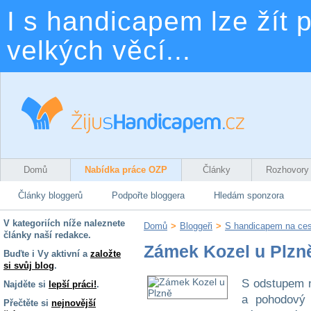
I s handicapem lze žít p
velkých věcí...
Domů
Nabídka práce OZP
Články
Rozhovory
Články bloggerů
Podpořte bloggera
Hledám sponzora
V kategoriích níže naleznete
Domů
>
Bloggeři
>
S handicapem na ce
články naší redakce.
Zámek Kozel u Plzn
Buďte i Vy aktivní a
založte
si svůj blog
.
S odstupem ně
Najděte si
lepší práci!
.
a pohodový 
Přečtěte si
nejnovější