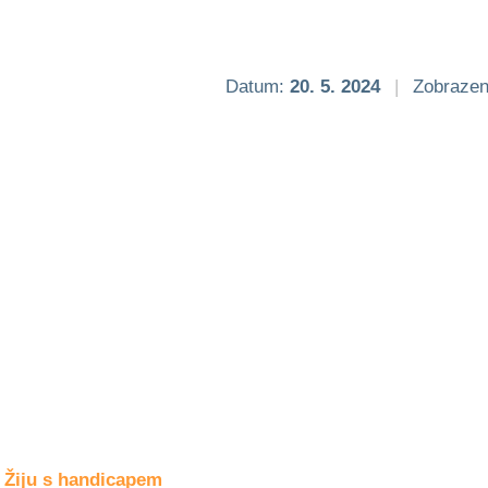
Společné zájmy
a volný čas
Datum:
20. 5. 2024
|
Zobrazen
Kultura a akce
Rozhovory
a příběhy
osobností
Sport
zdravotně
postižených
Žiju s humorem
Žiju s handicapem