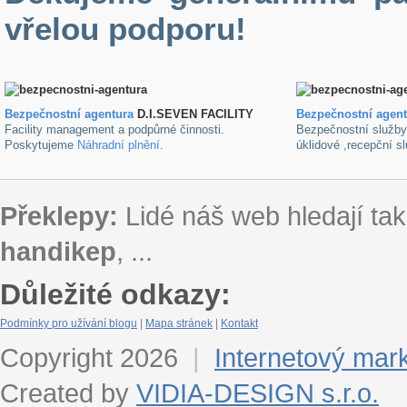
vřelou podporu!
Bezpečnostní agentura
D.I.SEVEN FACILITY
B
ezpečnostní agen
Facility management a podpůrné činnosti.
Bezpečnostní služb
Poskytujeme
Náhradní plnění
.
úklidové ,recepční s
Překlepy:
Lidé náš web hledají tak
handikep
, ...
Důležité odkazy:
Podmínky pro užívání blogu
|
Mapa stránek
|
Kontakt
Copyright 2026
|
Internetový mar
Created by
VIDIA-DESIGN s.r.o.