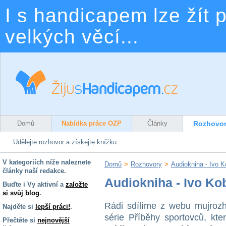
I s handicapem lze žít p
velkých věcí...
Domů
Nabídka práce OZP
Články
Rozhovo
Udělejte rozhovor a získejte knížku
V kategoriích níže naleznete
Domů
>
Rozhovory
>
Audiokniha - Ivo K
články naší redakce.
Audiokniha - Ivo Ko
Buďte i Vy aktivní a
založte
si svůj blog
.
Rádi sdílíme z webu mujrozh
Najděte si
lepší práci!
.
série Příběhy sportovců, kt
Přečtěte si
nejnovější