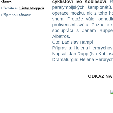
cyklistovi Ivo Koblasovi
. R
článek
.
paralympijských šampionátů.
Přečtěte si
články bloggerů
.
operace mozku, nic z toho ho
Příjemnou zábavu!
snem. Protože vůle, odhodl
S handicapem
protivenství světa. Poznejte
na cestách
spolupráci s Janem Ruppe
Albatros.
Zdraví
Čte: Ladislav Hampl
a pomůcky
Připravila: Helena Herbrychov
Napsal: Jan Rupp (Ivo Koblas
Dramaturgie: Helena Herbryc
Vzdělání, práce
a příspěvky
ODKAZ NA 
Náhradní
plnění
Rodina a děti