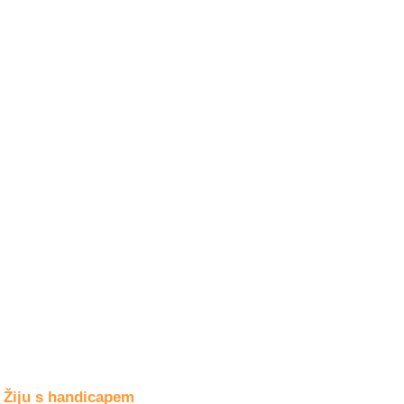
Společné zájmy
a volný čas
Kultura a akce
Rozhovory
a příběhy
osobností
Sport
zdravotně
postižených
Žiju s humorem
Žiju s handicapem