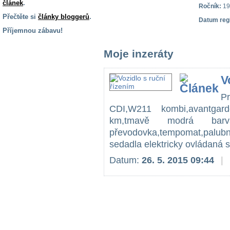
článek
.
Ročník:
19
Přečtěte si
články bloggerů
.
Datum reg
Příjemnou zábavu!
S handicapem
Moje inzeráty
na cestách
V
Zdraví
a pomůcky
P
CDI,W211 kombi,avantgard
km,tmavě modrá barva
Vzdělání, práce
a příspěvky
převodovka,tempomat,palub
sedadla elektricky ovládaná 
Náhradní
Datum:
26. 5. 2015 09:44
|
plnění
Rodina a děti