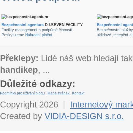
Bezpečnostní agentura
D.I.SEVEN FACILITY
B
ezpečnostní agen
Facility management a podpůrné činnosti.
Bezpečnostní služb
Poskytujeme
Náhradní plnění
.
úklidové ,recepční s
Překlepy:
Lidé náš web hledají tak
handikep
, ...
Důležité odkazy:
Podmínky pro užívání blogu
|
Mapa stránek
|
Kontakt
Copyright 2026
|
Internetový mar
Created by
VIDIA-DESIGN s.r.o.