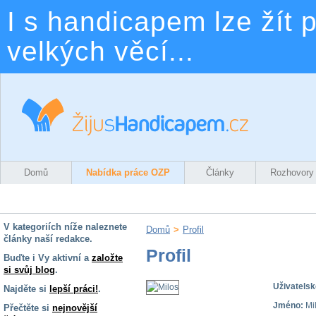
I s handicapem lze žít p
velkých věcí...
Domů
Nabídka práce OZP
Články
Rozhovory
V kategoriích níže naleznete
Domů
>
Profil
články naší redakce.
Profil
Buďte i Vy aktivní a
založte
si svůj blog
.
Uživatelsk
Najděte si
lepší práci!
.
Jméno:
Mi
Přečtěte si
nejnovější