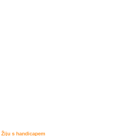
Společné zájmy
a volný čas
Kultura a akce
Rozhovory
a příběhy
osobností
Sport
zdravotně
postižených
Žiju s humorem
Žiju s handicapem