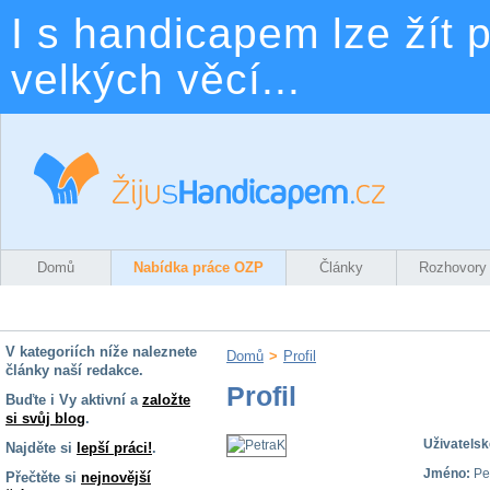
I s handicapem lze žít p
velkých věcí...
Domů
Nabídka práce OZP
Články
Rozhovory
V kategoriích níže naleznete
Domů
>
Profil
články naší redakce.
Profil
Buďte i Vy aktivní a
založte
si svůj blog
.
Uživatelsk
Najděte si
lepší práci!
.
Jméno:
Pe
Přečtěte si
nejnovější