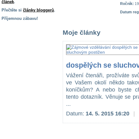
článek
.
Ročník:
19
Přečtěte si
články bloggerů
.
Datum reg
Příjemnou zábavu!
S handicapem
Moje články
na cestách
Zdraví
a pomůcky
dospělých se slucho
Vzdělání, práce
Vážení čtenáři, prožíváte s
a příspěvky
ve Vašem okolí někdo tako
koníčkům? A nebo byste ch
Náhradní
tento dotazník. Věnuje se p
plnění
...
Datum:
14. 5. 2015 16:20
|
Rodina a děti