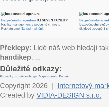
Bezpečnostní agentura
D.I.SEVEN FACILITY
B
ezpečnostní agen
Facility management a podpůrné činnosti.
Bezpečnostní služb
Poskytujeme
Náhradní plnění
.
úklidové ,recepční s
Překlepy:
Lidé náš web hledají tak
handikep
, ...
Důležité odkazy:
Podmínky pro užívání blogu
|
Mapa stránek
|
Kontakt
Copyright 2026
|
Internetový mar
Created by
VIDIA-DESIGN s.r.o.