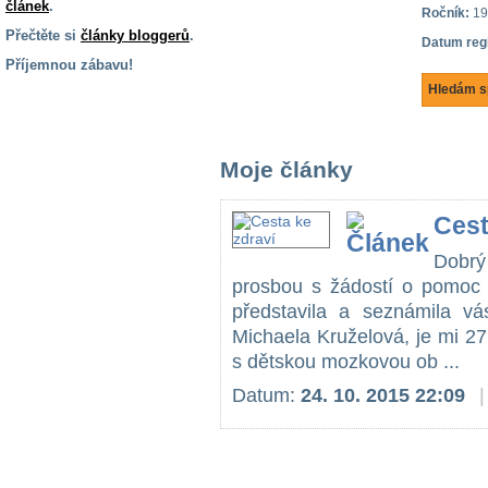
článek
.
Ročník:
19
Přečtěte si
články bloggerů
.
Datum reg
Příjemnou zábavu!
Hledám s
S handicapem
na cestách
Moje články
Zdraví
a pomůcky
Cest
Vzdělání, práce
Dobrý
a příspěvky
prosbou s žádostí o pomoc 
představila a seznámila 
Michaela Kruželová, je mi 27 
Náhradní
plnění
s dětskou mozkovou ob ...
Datum:
24. 10. 2015 22:09
|
Rodina a děti