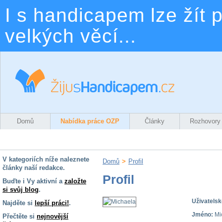
I s handicapem lze žít p
velkých věcí...
Domů
Nabídka práce OZP
Články
Rozhovory
V kategoriích níže naleznete
Domů
>
Profil
články naší redakce.
Profil
Buďte i Vy aktivní a
založte
si svůj blog
.
Uživatelsk
Najděte si
lepší práci!
.
Jméno:
Mi
Přečtěte si
nejnovější