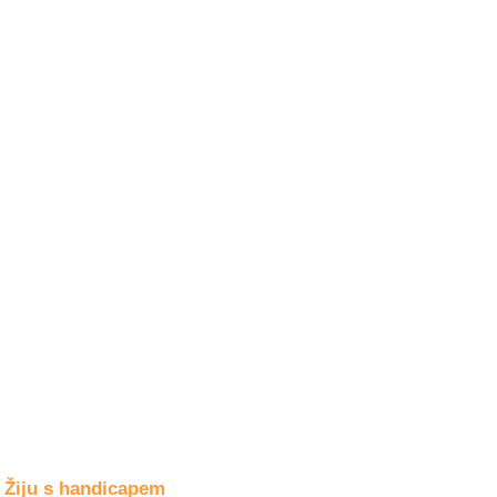
Společné zájmy
a volný čas
Kultura a akce
Rozhovory
a příběhy
osobností
Sport
zdravotně
postižených
Žiju s humorem
Žiju s handicapem