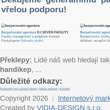
vřelou podporu!
Bezpečnostní agentura
D.I.SEVEN FACILITY
B
ezpečnostní agen
Facility management a podpůrné činnosti.
Bezpečnostní služb
Poskytujeme
Náhradní plnění
.
úklidové ,recepční s
Překlepy:
Lidé náš web hledají tak
handikep
, ...
Důležité odkazy:
Podmínky pro užívání blogu
|
Mapa stránek
|
Kontakt
Copyright 2026
|
Internetový mar
Created by
VIDIA-DESIGN s.r.o.