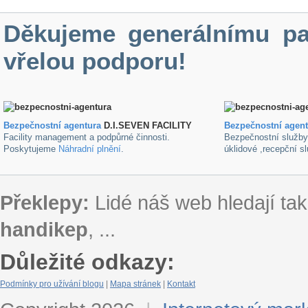
Děkujeme generálnímu pa
vřelou podporu!
Bezpečnostní agentura
D.I.SEVEN FACILITY
B
ezpečnostní agen
Facility management a podpůrné činnosti.
Bezpečnostní služb
Poskytujeme
Náhradní plnění
.
úklidové ,recepční s
Překlepy:
Lidé náš web hledají tak
handikep
, ...
Důležité odkazy:
Podmínky pro užívání blogu
|
Mapa stránek
|
Kontakt