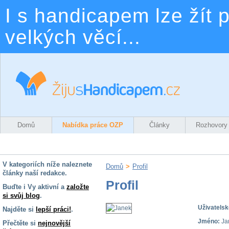
I s handicapem lze žít p
velkých věcí...
Domů
Nabídka práce OZP
Články
Rozhovory
V kategoriích níže naleznete
Domů
>
Profil
články naší redakce.
Profil
Buďte i Vy aktivní a
založte
si svůj blog
.
Uživatelsk
Najděte si
lepší práci!
.
Jméno:
Ja
Přečtěte si
nejnovější