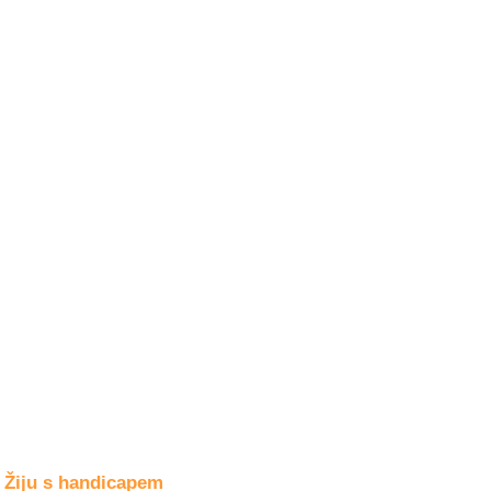
Společné zájmy
a volný čas
Kultura a akce
Rozhovory
a příběhy
osobností
Sport
zdravotně
postižených
Žiju s humorem
Žiju s handicapem