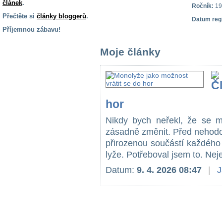
článek
.
Ročník:
19
Přečtěte si
články bloggerů
.
Datum reg
Příjemnou zábavu!
S handicapem
Moje články
na cestách
Zdraví
a pomůcky
hor
Vzdělání, práce
Nikdy bych neřekl, že se m
a příspěvky
zásadně změnit. Před nehodo
přirozenou součástí každého 
Náhradní
lyže. Potřeboval jsem to. Nejen
plnění
Datum:
9. 4. 2026 08:47
|
J
Rodina a děti