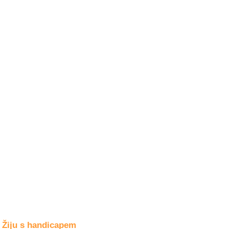
Společné zájmy
a volný čas
Kultura a akce
Rozhovory
a příběhy
osobností
Sport
zdravotně
postižených
Žiju s humorem
Žiju s handicapem