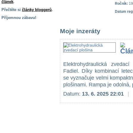
článek
.
Ročník:
19
Přečtěte si
články bloggerů
.
Datum reg
Příjemnou zábavu!
S handicapem
Moje inzeráty
na cestách
Zdraví
a pomůcky
Elektrohydraulická zvedací 
Vzdělání, práce
Fadiel. Díky kombinací lete
a příspěvky
se vyznačuje velmi kompaktn
plošinami. Rampa je odolná, p
Náhradní
Datum:
13. 6. 2025 22:01
|
plnění
Rodina a děti