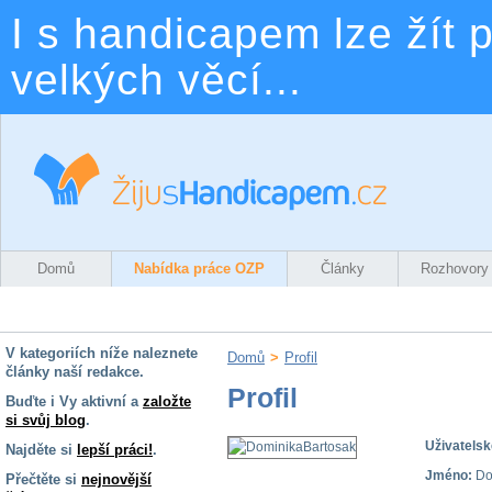
I s handicapem lze žít p
velkých věcí...
Domů
Nabídka práce OZP
Články
Rozhovory
V kategoriích níže naleznete
Domů
>
Profil
články naší redakce.
Profil
Buďte i Vy aktivní a
založte
si svůj blog
.
Uživatelsk
Najděte si
lepší práci!
.
Jméno:
Do
Přečtěte si
nejnovější