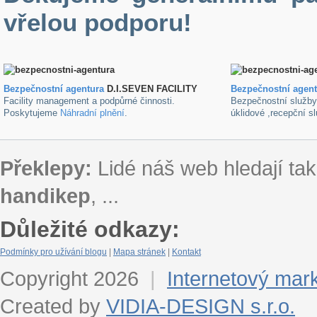
vřelou podporu!
Bezpečnostní agentura
D.I.SEVEN FACILITY
B
ezpečnostní agen
Facility management a podpůrné činnosti.
Bezpečnostní služb
Poskytujeme
Náhradní plnění
.
úklidové ,recepční s
Překlepy:
Lidé náš web hledají tak
handikep
, ...
Důležité odkazy:
Podmínky pro užívání blogu
|
Mapa stránek
|
Kontakt
Copyright 2026
|
Internetový mar
Created by
VIDIA-DESIGN s.r.o.