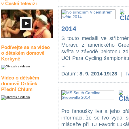
v České televizi
2014
S touto medailí ve stříbrné
Moravu z amerického Greenv
Podívejte se na video
světa v závodě pelotonu zd
o dětském domově
UCI Para Cycling šampionátu
Korkyně
...
Datum:
8. 9. 2014 19:28
|
I
Video o dětském
domově Orlíček
Přední Chlum
Pro fanoušky Iva a jeho přá
informaci, že se Ivo vydal
mládeže při TJ Favorit Luká