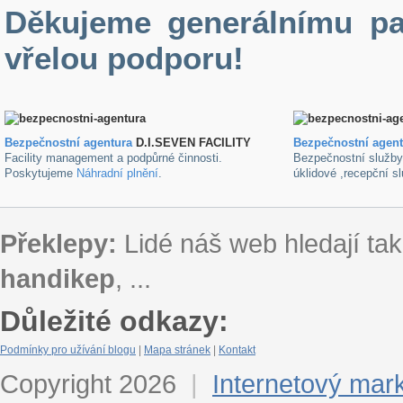
Děkujeme generálnímu pa
vřelou podporu!
Bezpečnostní agentura
D.I.SEVEN FACILITY
B
ezpečnostní agen
Facility management a podpůrné činnosti.
Bezpečnostní služb
Poskytujeme
Náhradní plnění
.
úklidové ,recepční s
Překlepy:
Lidé náš web hledají tak
handikep
, ...
Důležité odkazy:
Podmínky pro užívání blogu
|
Mapa stránek
|
Kontakt
Copyright 2026
|
Internetový mar