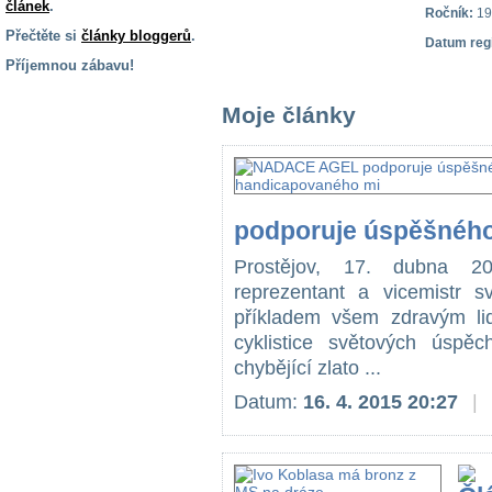
článek
.
Ročník:
19
Přečtěte si
články bloggerů
.
Datum reg
Příjemnou zábavu!
S handicapem
Moje články
na cestách
Zdraví
a pomůcky
podporuje úspěšnéh
Vzdělání, práce
Prostějov, 17. dubna 201
a příspěvky
reprezentant a vicemistr 
příkladem všem zdravým li
Náhradní
cyklistice světových úsp
plnění
chybějící zlato ...
Datum:
16. 4. 2015 20:27
|
Rodina a děti