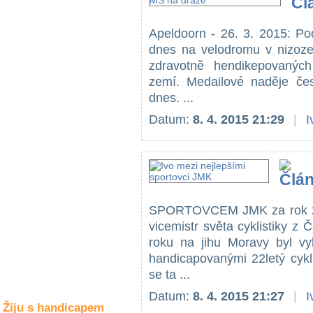
Společné zájmy
a volný čas
Apeldoorn - 26. 3. 2015: Po
dnes na velodromu v nizoze
Kultura a akce
zdravotně hendikepovaných
zemí. Medailové naděje če
dnes. ...
Rozhovory
Datum:
8. 4. 2015 21:29
|
I
a příběhy
osobností
Sport
zdravotně
postižených
SPORTOVCEM JMK za rok 20
Žiju s humorem
vicemistr světa cyklistiky 
roku na jihu Moravy byl v
handicapovanými 22letý cykl
se ta ...
Datum:
8. 4. 2015 21:27
|
I
Žiju s handicapem