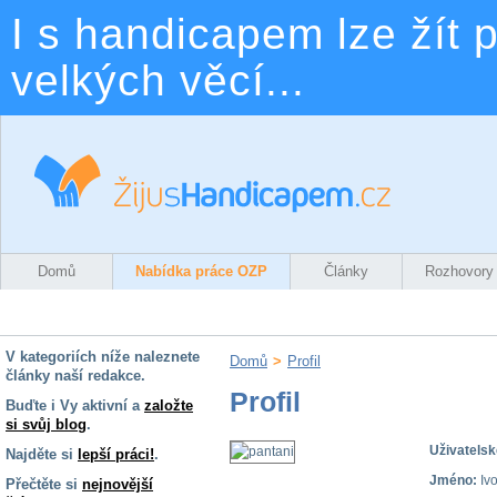
I s handicapem lze žít p
velkých věcí...
Domů
Nabídka práce OZP
Články
Rozhovory
V kategoriích níže naleznete
Domů
>
Profil
články naší redakce.
Profil
Buďte i Vy aktivní a
založte
si svůj blog
.
Uživatelsk
Najděte si
lepší práci!
.
Jméno:
Iv
Přečtěte si
nejnovější