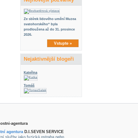
Ze sbírek lidového umění Muzea
svatohorského“ byla
prodloužena až do 31. prosince
2026.
Vstupte »
Nejaktivnější blogeři
Kateřina
Tomáš
tní agentura
D.I.SEVEN SERVICE
ní služby jako fyzická ostraha nebo