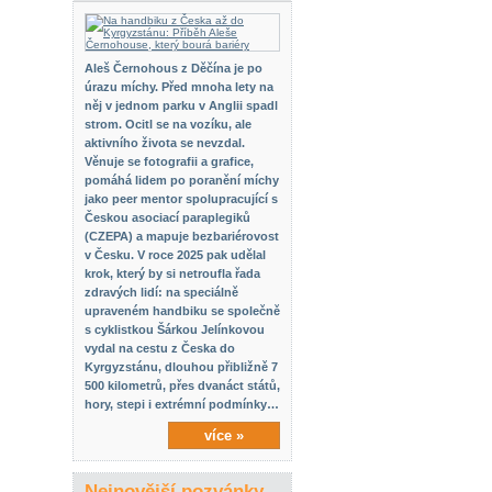
Aleš Černohous z Děčína je po
úrazu míchy. Před mnoha lety na
něj v jednom parku v Anglii spadl
strom. Ocitl se na vozíku, ale
aktivního života se nevzdal.
Věnuje se fotografii a grafice,
pomáhá lidem po poranění míchy
jako peer mentor spolupracující s
Českou asociací paraplegiků
(CZEPA) a mapuje bezbariérovost
v Česku. V roce 2025 pak udělal
krok, který by si netroufla řada
zdravých lidí: na speciálně
upraveném handbiku se společně
s cyklistkou Šárkou Jelínkovou
vydal na cestu z Česka do
Kyrgyzstánu, dlouhou přibližně 7
500 kilometrů, přes dvanáct států,
hory, stepi i extrémní podmínky…
více »
Nejnovější pozvánky