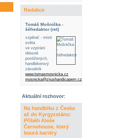
Redakce
Tomáš Mošnička -
šéfredaktor (ret)
vzpěrač - mistr
světa
ve vzpírání
tělesně
postižených,
handbikerový
závodník
www.tomasmosnicka.cz
mosnicka@zijushandicapem.cz
Aktuální rozhovor:
Na handbiku z Česka
až do Kyrgyzstánu:
Příběh Aleše
Černohouse, který
bourá bariéry