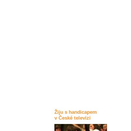
Kultura a akce
Rozhovory
a příběhy
osobností
Sport
zdravotně
postižených
Žiju s humorem
Žiju s handicapem
v České televizi