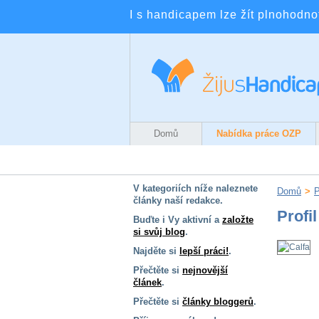
I s handicapem lze žít plnohodnotn
Domů
Nabídka práce OZP
V kategoriích níže naleznete
Domů
>
P
články naší redakce.
Profil
Buďte i Vy aktivní a
založte
si svůj blog
.
Najděte si
lepší práci!
.
Přečtěte si
nejnovější
článek
.
Přečtěte si
články bloggerů
.