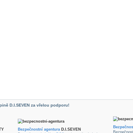
pině D.I.SEVEN za vřelou podporu!
Bezpečnos
TY
B
ezpečnostní agentura
D.I.SEVEN
Bezpečnost