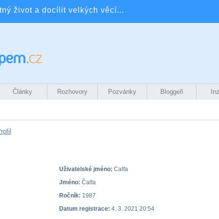
ý život a docílit velkých věcí...
Články
Rozhovory
Pozvánky
Bloggeři
In
rofil
Uživatelské jméno:
Calfa
Jméno:
Čalfa
Ročník:
1987
Datum registrace:
4. 3. 2021 20:54