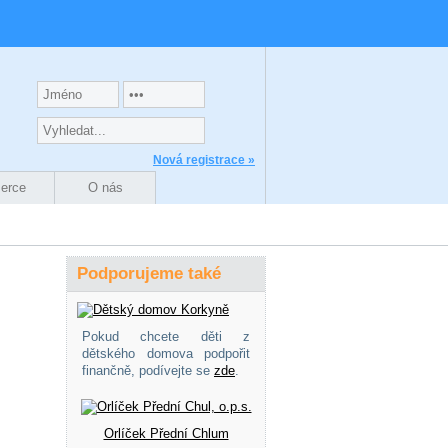
Nová registrace »
zerce
O nás
Podporujeme také
Pokud chcete děti z
dětského domova podpořit
finančně, podívejte se
zde
.
Orlíček Přední Chlum