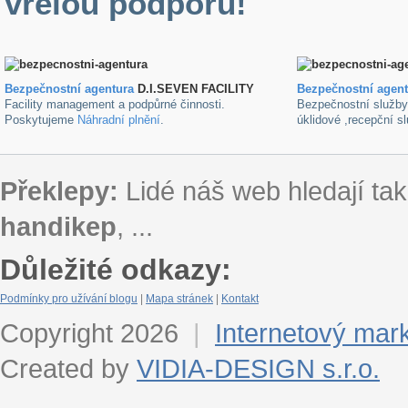
vřelou podporu!
Bezpečnostní agentura
D.I.SEVEN FACILITY
B
ezpečnostní agen
Facility management a podpůrné činnosti.
Bezpečnostní služb
Poskytujeme
Náhradní plnění
.
úklidové ,recepční s
Překlepy:
Lidé náš web hledají tak
handikep
, ...
Důležité odkazy:
Podmínky pro užívání blogu
|
Mapa stránek
|
Kontakt
Copyright 2026
|
Internetový mar
Created by
VIDIA-DESIGN s.r.o.