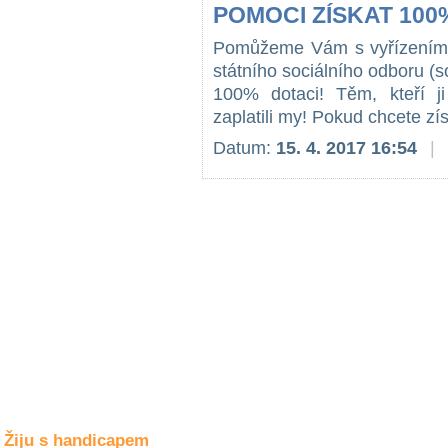
Společné zájmy
POMOCI ZÍSKAT 10
a volný čas
Pomůžeme Vám s vyřízením 
státního sociálního odboru (so
Kultura a akce
100% dotaci! Těm, kteří ji
zaplatili my! Pokud chcete zí
Datum:
15. 4. 2017 16:54
|
Rozhovory
a příběhy
osobností
Sport
zdravotně
postižených
Žiju s humorem
Žiju s handicapem