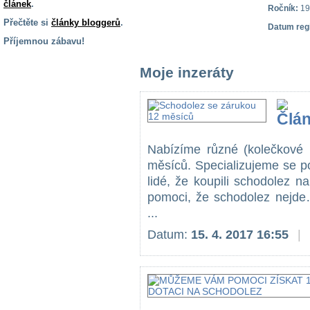
článek
.
Ročník:
19
Přečtěte si
články bloggerů
.
Datum reg
Příjemnou zábavu!
S handicapem
Moje inzeráty
na cestách
Zdraví
a pomůcky
Nabízíme různé (kolečkové 
Vzdělání, práce
měsíců. Specializujeme se p
a příspěvky
lidé, že koupili schodolez na
pomoci, že schodolez ne
...
Náhradní
plnění
Datum:
15. 4. 2017 16:55
|
Rodina a děti