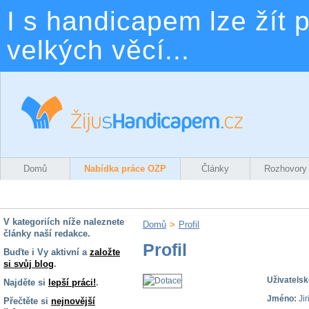
I s handicapem lze žít p
velkých věcí...
Domů
Nabídka práce OZP
Články
Rozhovory
V kategoriích níže naleznete
Domů
>
Profil
články naší redakce.
Profil
Buďte i Vy aktivní a
založte
si svůj blog
.
Uživatelsk
Najděte si
lepší práci!
.
Jméno:
Jir
Přečtěte si
nejnovější