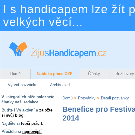
I s handicapem lze žít p
velkých věcí...
Domů
Nabídka práce OZP
Články
Rozhovory
Vytvoř pozvánku
Archiv akcí
V kategoriích níže naleznete
Domů
>
Pozvánky
>
Detail pozvánky
články naší redakce.
Benefice pro Festiv
Buďte i Vy aktivní a
založte
si svůj blog
.
2014
Najděte si
lepší práci!
.
Přečtěte si
nejnovější