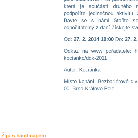
Společné zájmy
která je součástí druhého 
a volný čas
podpoříte jedinečnou aktivitu
Bavte se s námi Staňte se p
Kultura a akce
odpočitatelný z daní Získejte sv
Od:
27. 2. 2014 18:00
Do:
27. 2
Rozhovory
Odkaz na www pořadatele: htt
a příběhy
osobností
kocianko/ddk-2011
Autor: Kociánka
Sport
zdravotně
postižených
Místo konání: Bezbariérové d
00, Brno-Královo Pole
Žiju s humorem
Žiju s handicapem