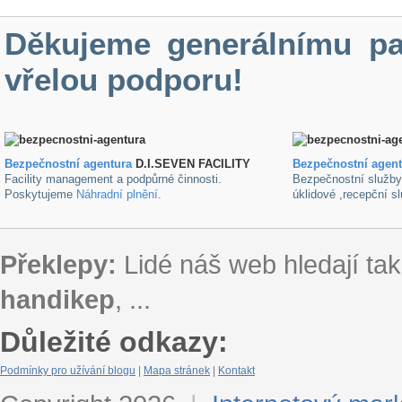
Děkujeme generálnímu pa
vřelou podporu!
Bezpečnostní agentura
D.I.SEVEN FACILITY
B
ezpečnostní agen
Facility management a podpůrné činnosti.
Bezpečnostní služb
Poskytujeme
Náhradní plnění
.
úklidové ,recepční s
Překlepy:
Lidé náš web hledají tak
handikep
, ...
Důležité odkazy:
Podmínky pro užívání blogu
|
Mapa stránek
|
Kontakt