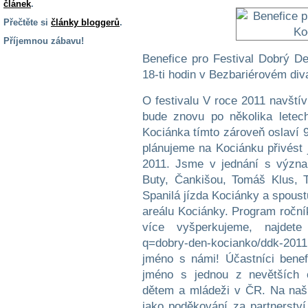
článek
.
Přečtěte si
články bloggerů
.
Příjemnou zábavu!
Benefice pro Festival Dobrý D
S handicapem
na cestách
18-ti hodin v Bezbariérovém div
O festivalu V roce 2011 navštív
Zdraví
bude znovu po několika letec
a pomůcky
Kociánka tímto zároveň oslaví 9
plánujeme na Kociánku přivést j
Vzdělání, práce
2011. Jsme v jednání s význam
a příspěvky
Buty, Čankišou, Tomáš Klus, T
Spanilá jízda Kociánky a spoust
areálu Kociánky. Program ročník
Náhradní
plnění
více vyšperkujeme, najdete 
q=dobry-den-kocianko/ddk-2011 
jméno s námi! Účastníci bene
Rodina a děti
jméno s jednou z nevětších 
dětem a mládeži v ČR. Na naši
jako poděkování za partnerství