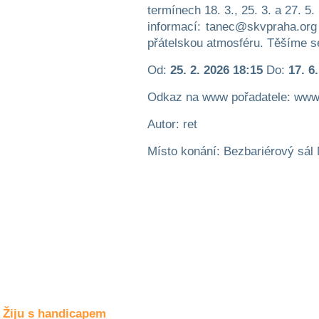
Společné zájmy
termínech 18. 3., 25. 3. a 27. 5
a volný čas
informací: tanec@skvpraha.org 
přátelskou atmosféru. Těšíme s
Kultura a akce
Od:
25. 2. 2026 18:15
Do:
17. 6
Odkaz na www pořadatele: www
Rozhovory
a příběhy
Autor: ret
osobností
Místo konání: Bezbariérový sál 
Sport
zdravotně
postižených
Žiju s humorem
Žiju s handicapem