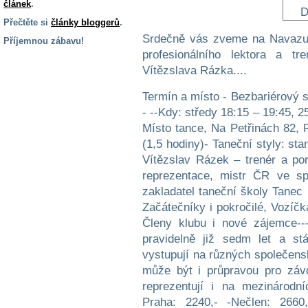
článek
.
Přečtěte si
články bloggerů
.
Srdečně vás zveme na Navazuj
Příjemnou zábavu!
profesionálního lektora a t
S handicapem
Vítězslava Rázka....
na cestách
Termín a místo - Bezbariérový s
- --Kdy: středy 18:15 – 19:45, 2
Zdraví
a pomůcky
Místo tance, Na Petřinách 82, 
(1,5 hodiny)- Taneční styly: st
Vítězslav Rázek – trenér a por
Vzdělání, práce
a příspěvky
reprezentace, mistr ČR ve sp
zakladatel taneční školy Tanec 
Začátečníky i pokročilé, Vozíčk
Náhradní
Členy klubu i nové zájemce--
plnění
pravidelně již sedm let a st
vystupují na různých společensk
Rodina a děti
může být i průpravou pro závo
reprezentují i na mezinárodn
Praha: 2240,- -Nečlen: 2660,