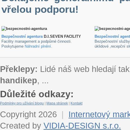
vřelou podporu!
Bezpečnostní agentura
D.I.SEVEN FACILITY
B
ezpečnostní agen
Facility management a podpůrné činnosti.
Bezpečnostní služb
Poskytujeme
Náhradní plnění
.
úklidové ,recepční s
Překlepy:
Lidé náš web hledají tak
handikep
, ...
Důležité odkazy:
Podmínky pro užívání blogu
|
Mapa stránek
|
Kontakt
Copyright 2026
|
Internetový mar
Created by
VIDIA-DESIGN s.r.o.