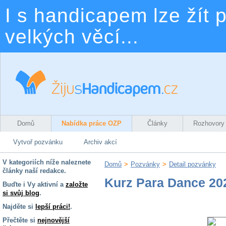
I s handicapem lze žít p
velkých věcí...
Domů
Nabídka práce OZP
Články
Rozhovory
Vytvoř pozvánku
Archiv akcí
V kategoriích níže naleznete
Domů
>
Pozvánky
>
Detail pozvánky
články naší redakce.
Kurz Para Dance 20
Buďte i Vy aktivní a
založte
si svůj blog
.
Najděte si
lepší práci!
.
Přečtěte si
nejnovější