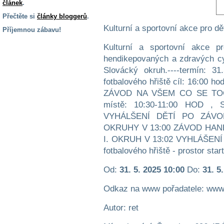
článek
.
Přečtěte si
články bloggerů
.
Kulturní a sportovní akce pro dět
Příjemnou zábavu!
S handicapem
Kulturní a sportovní akce pr
na cestách
hendikepovaných a zdravých cy
Slovácký okruh.----termín: 3
fotbalového hřiště cíl: 16:00 h
Zdraví
a pomůcky
ZÁVOD NA VŠEM CO SE TOČÍ
místě: 10:30-11:00 HOD 
VYHÁLŠENÍ DĚTÍ PO ZÁVOD
Vzdělání, práce
a příspěvky
OKRUHY V 13:00 ZÁVOD HAN
I. OKRUH V 13:02 VYHLÁŠENÍ 
fotbalového hřiště - prostor start
Náhradní
plnění
Od:
31. 5. 2025 10:00
Do:
31. 5
Odkaz na www pořadatele: www.
Rodina a děti
Autor: ret