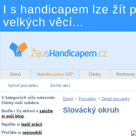
I s handicapem lze žít p
velkých věcí...
Domů
Nabídka práce OZP
Články
Rozhovory
Vytvoř pozvánku
Archiv akcí
V kategoriích níže naleznete
Domů
>
Pozvánky
>
Detail pozvánky
články naší redakce.
Slovácký okruh
Buďte i Vy aktivní a
založte
si svůj blog
.
Najděte si
lepší práci!
.
Přečtěte si
nejnovější