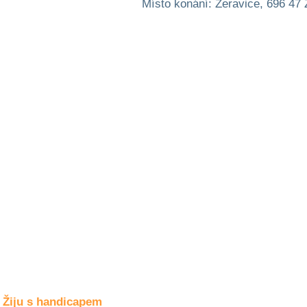
Místo konání: Žeravice, 696 47
Společné zájmy
a volný čas
Kultura a akce
Rozhovory
a příběhy
osobností
Sport
zdravotně
postižených
Žiju s humorem
Žiju s handicapem