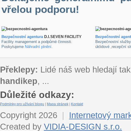
vřelou podporu!
Bezpečnostní agentura
D.I.SEVEN FACILITY
B
ezpečnostní agen
Facility management a podpůrné činnosti.
Bezpečnostní služb
Poskytujeme
Náhradní plnění
.
úklidové ,recepční s
Překlepy:
Lidé náš web hledají tak
handikep
, ...
Důležité odkazy:
Podmínky pro užívání blogu
|
Mapa stránek
|
Kontakt
Copyright 2026
|
Internetový mar
Created by
VIDIA-DESIGN s.r.o.