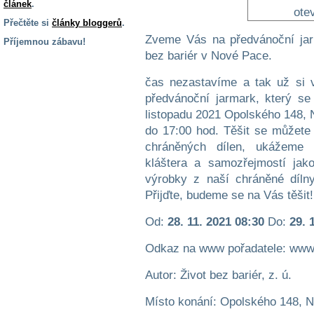
článek
.
Přečtěte si
články bloggerů
.
Zveme Vás na předvánoční jar
Příjemnou zábavu!
bez bariér v Nové Pace.
S handicapem
na cestách
čas nezastavíme a tak už si 
předvánoční jarmark, který se
listopadu 2021 Opolského 148, N
Zdraví
a pomůcky
do 17:00 hod. Těšit se můžete 
chráněných dílen, ukážeme
kláštera a samozřejmostí jak
Vzdělání, práce
a příspěvky
výrobky z naší chráněné dílny
Přijďte, budeme se na Vás těšit!
Náhradní
Od:
28. 11. 2021 08:30
Do:
29. 
plnění
Odkaz na www pořadatele: www
Rodina a děti
Autor: Život bez bariér, z. ú.
Místo konání: Opolského 148, 