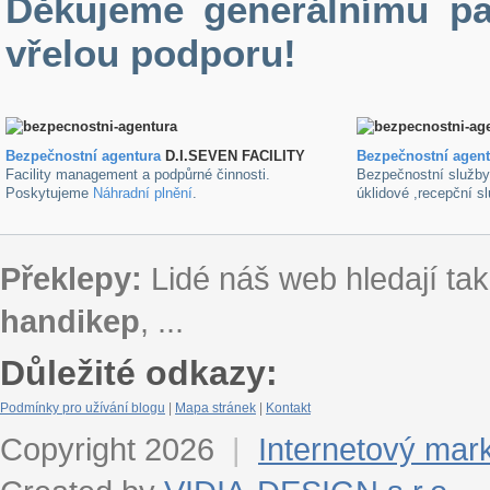
Děkujeme generálnímu pa
vřelou podporu!
Bezpečnostní agentura
D.I.SEVEN FACILITY
B
ezpečnostní agen
Facility management a podpůrné činnosti.
Bezpečnostní služb
Poskytujeme
Náhradní plnění
.
úklidové ,recepční s
Překlepy:
Lidé náš web hledají tak
handikep
, ...
Důležité odkazy:
Podmínky pro užívání blogu
|
Mapa stránek
|
Kontakt
Copyright 2026
|
Internetový mar