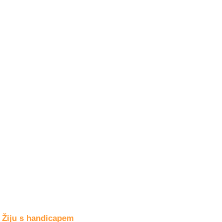
Společné zájmy
a volný čas
Kultura a akce
Rozhovory
a příběhy
osobností
Sport
zdravotně
postižených
Žiju s humorem
Žiju s handicapem