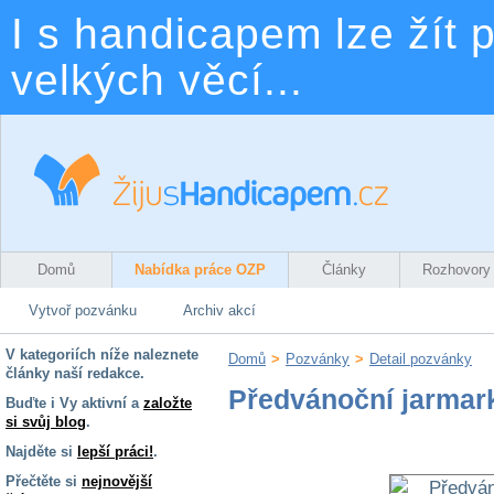
I s handicapem lze žít p
velkých věcí...
Domů
Nabídka práce OZP
Články
Rozhovory
Vytvoř pozvánku
Archiv akcí
V kategoriích níže naleznete
Domů
>
Pozvánky
>
Detail pozvánky
články naší redakce.
Předvánoční jarmark
Buďte i Vy aktivní a
založte
si svůj blog
.
Najděte si
lepší práci!
.
Přečtěte si
nejnovější