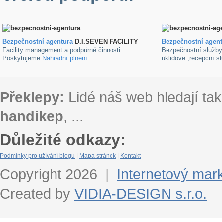
Bezpečnostní agentura
D.I.SEVEN FACILITY
B
ezpečnostní agen
Facility management a podpůrné činnosti.
Bezpečnostní služb
Poskytujeme
Náhradní plnění
.
úklidové ,recepční s
Překlepy:
Lidé náš web hledají tak
handikep
, ...
Důležité odkazy:
Podmínky pro užívání blogu
|
Mapa stránek
|
Kontakt
Copyright 2026
|
Internetový mar
Created by
VIDIA-DESIGN s.r.o.