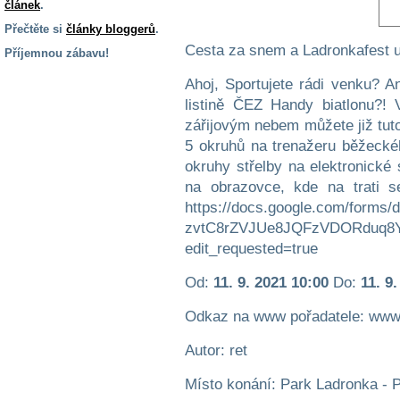
článek
.
Přečtěte si
články bloggerů
.
Cesta za snem a Ladronkafest u
Příjemnou zábavu!
S handicapem
Ahoj, Sportujete rádi venku? An
na cestách
listině ČEZ Handy biatlonu?!
zářijovým nebem můžete již tut
5 okruhů na trenažeru běžecké
Zdraví
a pomůcky
okruhy střelby na elektronické 
na obrazovce, kde na trati s
https://docs.google.com/forms/
Vzdělání, práce
a příspěvky
zvtC8rZVJUe8JQFzVDORduq8Ya
edit_requested=true
Náhradní
Od:
11. 9. 2021 10:00
Do:
11. 9
plnění
Odkaz na www pořadatele: www
Rodina a děti
Autor: ret
Místo konání: Park Ladronka - 