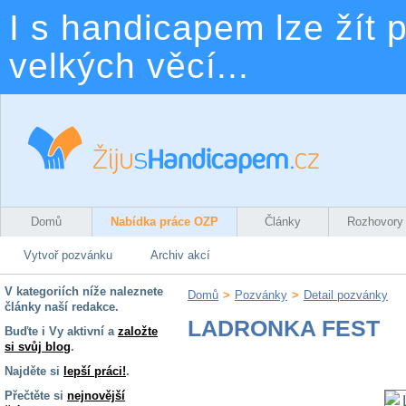
I s handicapem lze žít p
velkých věcí...
Domů
Nabídka práce OZP
Články
Rozhovory
Vytvoř pozvánku
Archiv akcí
V kategoriích níže naleznete
Domů
>
Pozvánky
>
Detail pozvánky
články naší redakce.
LADRONKA FEST
Buďte i Vy aktivní a
založte
si svůj blog
.
Najděte si
lepší práci!
.
Přečtěte si
nejnovější