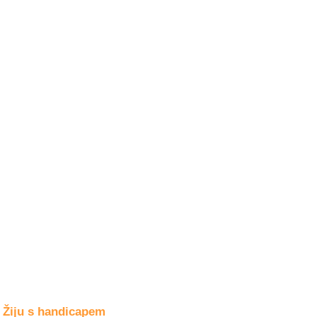
Společné zájmy
a volný čas
Kultura a akce
Rozhovory
a příběhy
osobností
Sport
zdravotně
postižených
Žiju s humorem
Žiju s handicapem