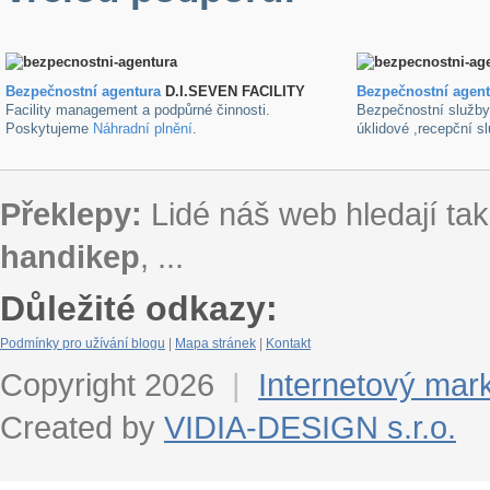
Bezpečnostní agentura
D.I.SEVEN FACILITY
B
ezpečnostní agen
Facility management a podpůrné činnosti.
Bezpečnostní služb
Poskytujeme
Náhradní plnění
.
úklidové ,recepční s
Překlepy:
Lidé náš web hledají tak
handikep
, ...
Důležité odkazy:
Podmínky pro užívání blogu
|
Mapa stránek
|
Kontakt
Copyright 2026
|
Internetový mar
Created by
VIDIA-DESIGN s.r.o.