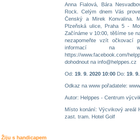
Společné zájmy
Anna Fialová, Bára Nesvadbo
a volný čas
Rock. Celým dnem Vás proved
Čenský a Mirek Konvalina. Mí
Kultura a akce
Plzeňská ulice, Praha 5 - Mot
Začínáme v 10:00, těšíme se n
nezapomeňte vzít očkovací p
informací na ww
Rozhovory
a příběhy
https://www.facebook.com/h
osobností
dohodnout na info@helppes.cz
Sport
Od:
19. 9. 2020 10:00
Do:
19. 9
zdravotně
postižených
Odkaz na www pořadatele: www
Žiju s humorem
Autor: Helppes - Centrum výcvik
Místo konání: Výcvikový areál H
zast. tram. Hotel Golf
Žiju s handicapem