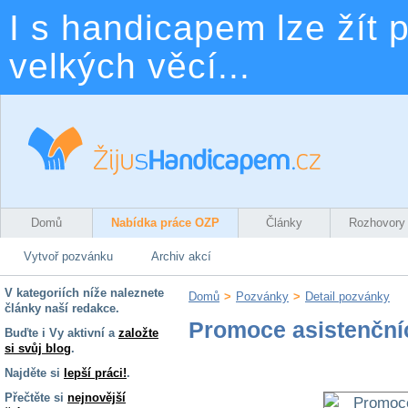
I s handicapem lze žít p
velkých věcí...
Domů
Nabídka práce OZP
Články
Rozhovory
Vytvoř pozvánku
Archiv akcí
V kategoriích níže naleznete
Domů
>
Pozvánky
>
Detail pozvánky
články naší redakce.
Promoce asistenční
Buďte i Vy aktivní a
založte
si svůj blog
.
Najděte si
lepší práci!
.
Přečtěte si
nejnovější