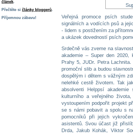
článek
.
Přečtěte si
články bloggerů
.
Veřejná promoce psích stude
Příjemnou zábavu!
signálních a vodících psů a jej
S handicapem
- lidem s postižením za přítomn
na cestách
a ukázek dovedností psích pom
Srdečně vás zveme na slavnost
Zdraví
a pomůcky
akademie – Super den 2020, k
Prahy 5, JUDr. Petra Lachnita. 
promoční slib a budou slavnos
Vzdělání, práce
a příspěvky
dospělým i dětem s vážným zdr
nelehké cestě životem. Tak ja
absolventi Helppsí akademie
Náhradní
kulturního a veřejného života,
plnění
vystoupením podpořit projekt př
se s námi pobavit a spolu s na
Rodina a děti
pomocníků při jejich vykroče
asistentů. Svou účast již přisl
Drda, Jakub Kohák, Viktor So